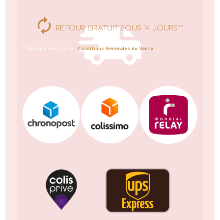
RETOUR GRATUIT SOUS 14 JOURS**
**voir conditions, sur les
Conditions Générales de Vente