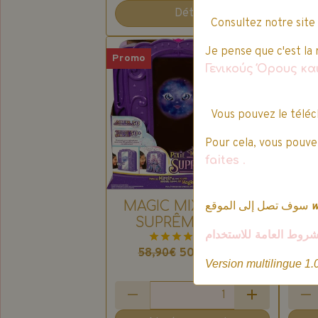
Détails
Consultez notre site
Je pense que c'est la 
Promo
Prom
Γενικούς Όρους κ
Vous pouvez le téléc
Pour cela, vous pouvez
faites
.
MAGIC MIXIES PIXIE
سوف تصل إلى الموقع
SUPRÊME - Mon
Spi
شروط العامة للاستخدام
Miroir Magique
1 vote.
50,07€
TTC
58,90€
a
Version multilingue 1.
3