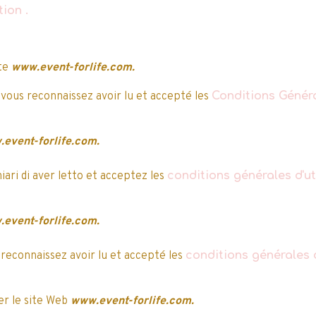
ation
.
ite
www.event-forlife.com.
MAGIC MIXIES
 vous reconnaissez avoir lu et accepté les
Conditions Généra
MIXLINGS - Château
n Master - Purse
Magique
1 vote.
Pets - Mon Sac
33,99€
TTC
39,99€
event-forlife.com.
Chaton
2 votes.
21,24€
TTC
4,99€
hiari di aver letto et acceptez les
conditions générales d'uti
event-forlife.com.
 reconnaissez avoir lu et accepté les
conditions générales d
Ajouter au panier
Ajouter au panier
Détails
Détails
r le site Web
www.event-forlife.com.