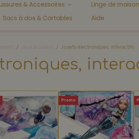
ssures & Accessoires
Linge de maiso
Sacs à dos & Cartables
Aide
ssement
Jeux & Jouets
Jouets électroniques, interactifs
troniques, interac
o
Promo