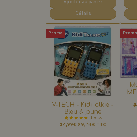
Ajouter au panier
Détails
Promo
Prom
M
ME
V-TECH - KidiTalkie -
9
Bleu & jaune
1 vote.
29,74€
TTC
34,99€