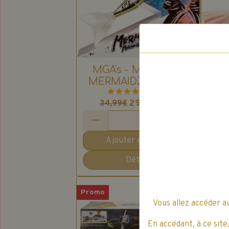
MGA's - MERMAZE
M
MERMAIDZ : Poupée
ME
Sirène Jordie
1 vote.
S
29,74€
TTC
34,99€
3
Ajouter au panier
Détails
Promo
Prom
Vous allez accéder a
En accédant, à ce site