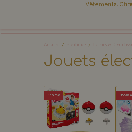
Vêtements, Chau
Accueil
Boutique
Loisirs & Diverti
Jouets élec
Promo
Prom