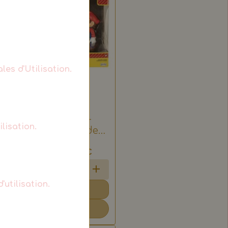
les d'Utilisation.
SUPER MARIO -
lisation.
Coffret bataille de
lave de Bowser
1 vote.
29,74€
TTC
34,99€
'utilisation.
Ajouter au panier
Détails