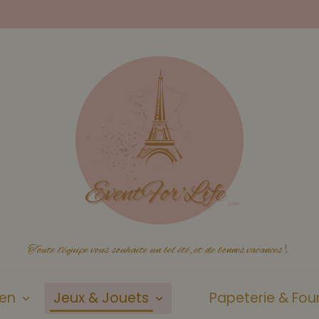
Toute l'équipe vous souhaite un bel été, et de bonnes vacances
!
ien
Jeux & Jouets
Papeterie & Four