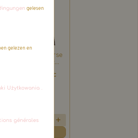
Promo
dingungen
gelesen
en gelezen en
Spin Master - Purse
Pets - Mon Sac
banane Guépard
2 votes.
25,49€
TTC
29,99€
ki Użytkowania
.
tions générales
Ajouter au panier