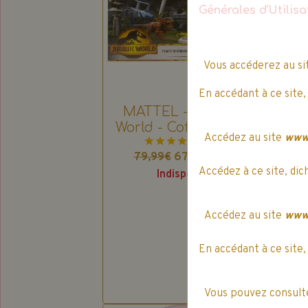
Générales d'Utilis
Vous accéderez au s
En accédant à ce site,
MATTEL - Jurassic
Spi
World - Coffret chaos
Accédez au site
www.
à l'avant-poste
1 vote.
67,99€
TTC
79,99€
2
Accédez à ce site, dic
Indisponible
Accédez au site
www.
En accédant à ce site,
Vous pouvez consulte