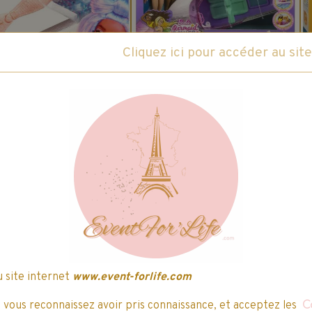
GA's - MERMAZE
MATTEL - Barbie -
RMAIDZ : Poupée
Mermaid Power -
irène Shellnelle
1 vote.
Bateau & ses 10
1 vote.
29,74€
TTC
33,99€
TTC
4,99€
39,99€
accessoires
Ajouter au panier
Ajouter au panier
Détails
Détails
o
Promo
u site internet
www.event-forlife.com
, vous reconnaissez avoir pris connaissance, et acceptez les
C