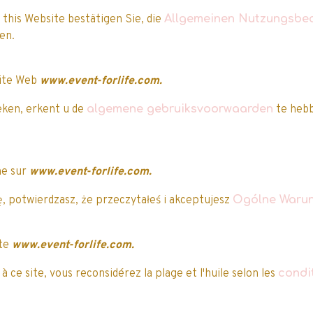
o
Promo
 this Website bestätigen Sie, die
Allgemeinen Nutzungsbe
aben.
site Web
www.event-forlife.com.
eken, erkent u de
algemene gebruiksvoorwaarden
te hebb
ne sur
www.event-forlife.com.
HASBRO - I AM
Spin Master - Purse
ROOT - Danse &
, potwierdzasz, że przeczytałeś i akceptujesz
Ogólne Warun
Pets - Mon Sac Zebre
randit - 47.5 cm
1 vote.
Métallique
2 votes.
67,99€
TTC
9,99€
25,49€
TTC
29,99€
ite
www.event-forlife.com.
 ce site, vous reconsidérez la plage et l'huile selon les
condi
Ajouter au panier
Ajouter au panier