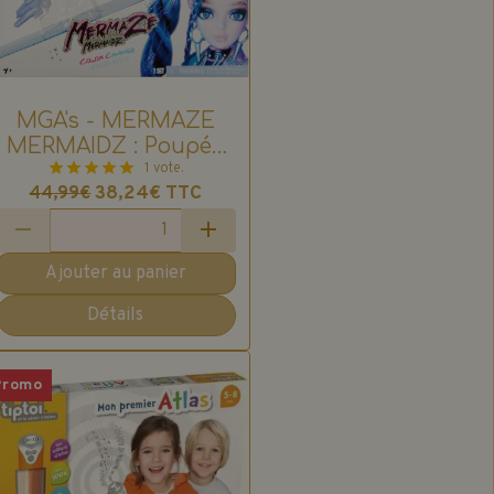
MGA's - MERMAZE
MERMAIDZ : Poupée
Sirène Nera : Thème
1 vote.
38,24€
TTC
44,99€
Hiver
Ajouter au panier
Détails
Promo