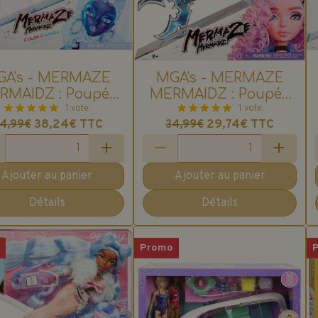
GA's - MERMAZE
MGA's - MERMAZE
RMAIDZ : Poupée
MERMAIDZ : Poupée
rène Crystabella :
1 vote.
Sirène Riviera
1 vote.
38,24€
TTC
29,74€
TTC
4,99€
34,99€
Thème Hiver
Ajouter au panier
Ajouter au panier
Détails
Détails
o
Promo