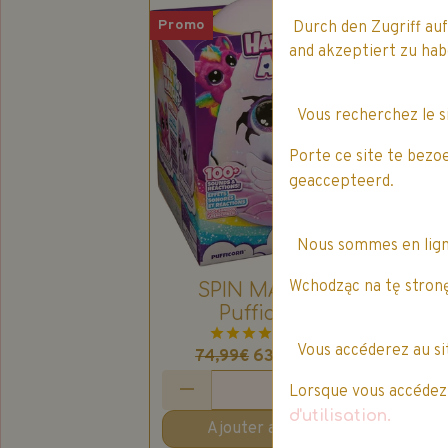
Promo
Prom
Durch den Zugriff auf
and akzeptiert zu h
Vous recherchez le 
Porte ce site te bezo
geaccepteerd.
Nous sommes en lig
G
Wchodząc na tę stronę
SPIN MASTER -
G
Pufficorn -
7
Hatchimals Alive !
1 vote.
Vous accéderez au s
63,74€
TTC
74,99€
Lorsque vous accédez à
d'utilisation.
Ajouter au panier