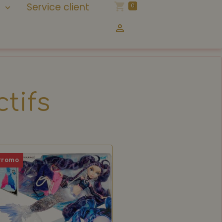
n
Service client
0
tifs
Promo