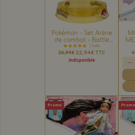
Pokémon - Set Arène
M
de combat - Battle
ME
Spinner Arena Set
1 vote.
Si
22,94€
TTC
26,99€
4
Indisponible
Promo
Prom