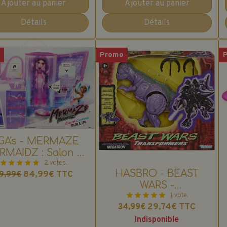
Ajouter au panier
Ajouter au panier
Détails
Détails
o
Promo
GA's - MERMAZE
RMAIDZ : Salon &
Spa
2 votes.
HASBRO - BEAST
84,99€
TTC
9,99€
WARS -
TRANSFORMERS :
1 vote.
29,74€
TTC
34,99€
MEGATRON
Indisponible