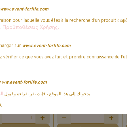
Détails
Détails
www.event-forlife.com
raison pour laquelle vous êtes à la recherche d'un produit διαβά
o
Promo
αι Προϋποθέσεις Χρήσης.
harger sur
www.event-forlife.com
 vérifier ce que vous avez fait et prendre connaissance de l'ut
SCIENCE & JEU -
Triops - Les animaux
w
ww.event-forlife.com
préhistoriques
2 votes.
n Master - Bitzee
ال
بدخولك إلى هذا الموقع ، فإنك تقر بقراءة وقبول
.
25,49€
TTC
29,99€
Magicals - Mon
nimal interactif
1 vote.
0.
28,04€
TTC
2,99€