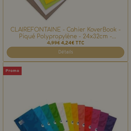
CLAIREFONTAINE - Cahier KoverBook -
Piqué Polypropylène - 24x32cm -
Seyes(Grands Carreaux) - 96 pages -
4,99€
4,24€
TTC
90g/m2
Détails
Promo