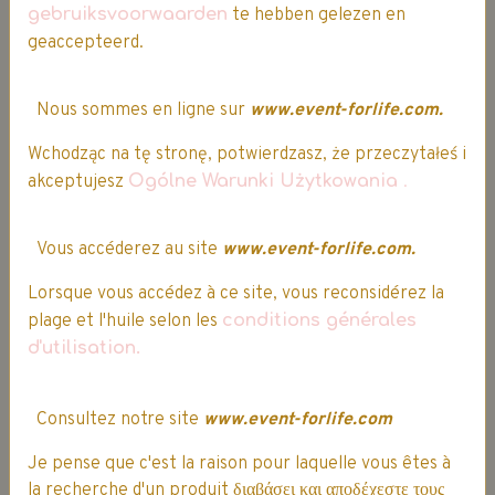
gebruiksvoorwaarden
te hebben gelezen en
geaccepteerd.
Nous sommes en ligne sur
www.event-forlife.com.
RETOUR GRATUIT SOUS 14 JOURS**
Wchodząc na tę stronę, potwierdzasz, że przeczytałeś i
akceptujesz
Ogólne Warunki Użytkowania
.
**voir conditions, sur les
Conditions Générales de Vente
Vous accéderez au site
www.event-forlife.com.
Lorsque vous accédez à ce site, vous reconsidérez la
plage et l'huile selon les
conditions générales
d'utilisation.
Consultez notre site
www.event-forlife.com
Je pense que c'est la raison pour laquelle vous êtes à
la recherche d'un produit διαβάσει και αποδέχεστε τους