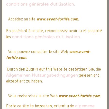
conditions générales d'utilisation.
Service client
Entrepôts
Accédez au site
www.event-forlife.com.
Siège social
En accédant à ce site, reconnaissez avoir lu et accepté
les
conditions générales d'utilisation.
situés dans le nord de la France.
Vous pouvez consulter le site Web
www.event-
forlife.com.
Expédition, Livraison & Retour
Durch den Zugriff auf this Website bestätigen Sie, die
Allgemeinen Nutzungsbedingungen
gelesen and
akzeptiert zu haben.
Expédition
Ultra rapide :
commande expédiée sous 24h
Vous recherchez le site Web
www.event-forlife.com.
Frais de port offert dès 60.00€
Porte ce site te bezoeken, erkent u de
algemene
d'achat(s)*