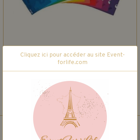
Cliquez ici pour accéder au site Event-
forlife.com
OXFORD - Cahier OpenFlex - Piqué
Polypropylène - 24x32cm - Seyes(Grands
Carreaux) - 96 pages - 90g/m2
3,99€
3,39€
TTC
Détails