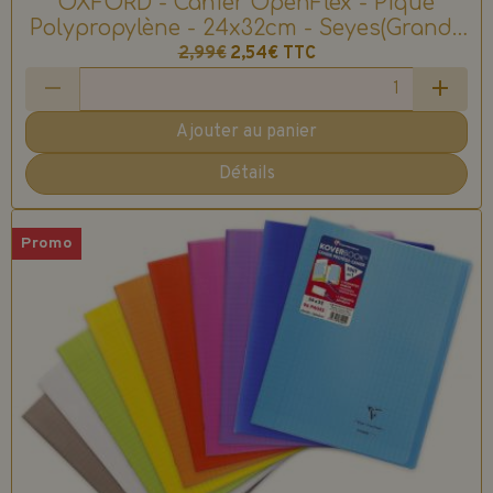
OXFORD - Cahier OpenFlex - Piqué
Polypropylène - 24x32cm - Seyes(Grands
Carreaux) - 48 pages - 90g/m2
2,99€
2,54€
TTC
Ajouter au panier
Détails
Promo