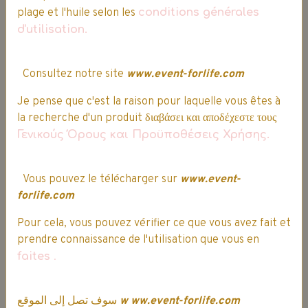
plage et l'huile selon les
conditions générales
d'utilisation.
Consultez notre site
www.event-forlife.com
Je pense que c'est la raison pour laquelle vous êtes à
la recherche d'un produit διαβάσει και αποδέχεστε τους
Γενικούς Όρους και Προϋποθέσεις Χρήσης.
Œuf géant - Play Doh
29,99€
25,49€
TTC
Vous pouvez le télécharger sur
www.event-
forlife.com
Ajouter au panier
Pour cela, vous pouvez vérifier ce que vous avez fait et
prendre connaissance de l'utilisation que vous en
Détails
faites
.
Promo
سوف تصل إلى الموقع
w
ww.event-forlife.com