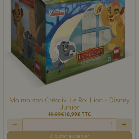
Ma maison Créativ' Le Roi Lion - Disney
Junior
19,99€
16,99€
TTC
Ajouter au panier