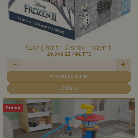
Œuf géant - Disney Frozen II
29,99€
25,49€
TTC
Ajouter au panier
Détails
Promo