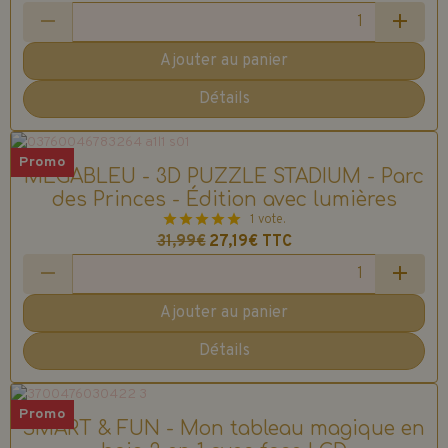
Ajouter au panier
Détails
Promo
MEGABLEU - 3D PUZZLE STADIUM - Parc
des Princes - Édition avec lumières
1 vote.
31,99€
27,19€
TTC
Ajouter au panier
Détails
Promo
SMART & FUN - Mon tableau magique en