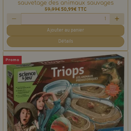
sauvetage des animaux sauvages
59,99€
50,99€
TTC
Ajouter au panier
Détails
Promo