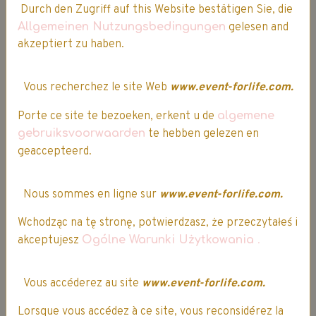
Durch den Zugriff auf this Website bestätigen Sie, die
Allgemeinen Nutzungsbedingungen
gelesen and
akzeptiert zu haben.
SCIENCE & JEU - Le Grand Coffret du
Scientifique
Vous recherchez le site Web
www.event-forlife.com.
39,99€
33,99€
TTC
Indisponible
Porte ce site te bezoeken, erkent u de
algemene
gebruiksvoorwaarden
te hebben gelezen en
geaccepteerd.
Promo
Nous sommes en ligne sur
www.event-forlife.com.
Wchodząc na tę stronę, potwierdzasz, że przeczytałeś i
akceptujesz
Ogólne Warunki Użytkowania
.
Vous accéderez au site
www.event-forlife.com.
Lorsque vous accédez à ce site, vous reconsidérez la