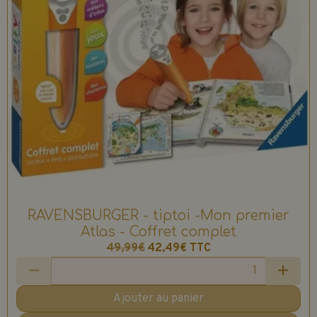
RAVENSBURGER - tiptoi -Mon premier
Atlas - Coffret complet
49,99€
42,49€
TTC
Ajouter au panier