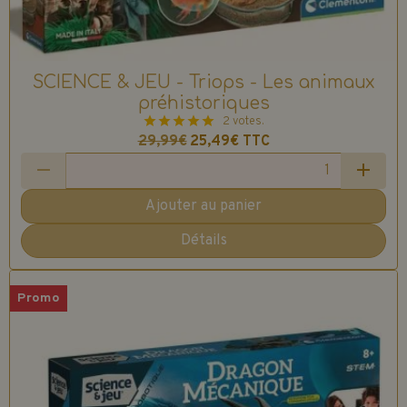
SCIENCE & JEU - Triops - Les animaux
préhistoriques
2 votes.
29,99€
25,49€
TTC
Ajouter au panier
Détails
Promo