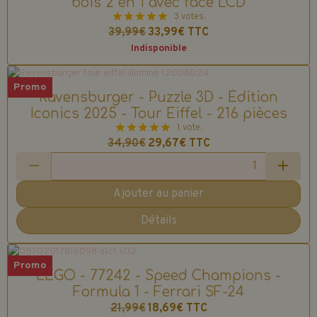
bois 2 en 1 avec face LCD
3 votes.
39,99€
33,99€
TTC
Indisponible
Promo
Ravensburger - Puzzle 3D - Édition
Iconics 2025 - Tour Eiffel - 216 pièces
1 vote.
34,90€
29,67€
TTC
Ajouter au panier
Détails
Promo
LEGO - 77242 - Speed Champions -
Formula 1 - Ferrari SF-24
21,99€
18,69€
TTC