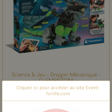
Science & Jeu - Dragon Mécanique -
CLEMENTONI
2 votes.
Cliquez ici pour accéder au site Event-
34,99€
29,74€
TTC
forlife.com
Ajouter au panier