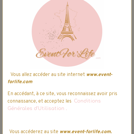
Détails
Promo
Vous allez accéder au site internet
www.event-
forlife.com
En accédant, à ce site, vous reconnaissez avoir pris
connaissance, et acceptez les
Conditions
Générales d'Utilisation
.
CLEMENTONI - Tour de potier TOPOKIA
36,99€
31,44€
TTC
Vous accéderez au site
www.event-forlife.com.