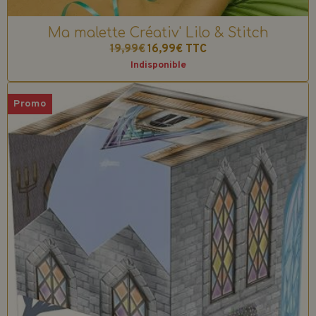
Ma malette Créativ' Lilo & Stitch
19,99€
16,99€
TTC
Indisponible
Promo