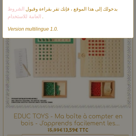
بدخولك إلى هذا الموقع ، فإنك تقر بقراءة وقبول
الشروط
العامة للاستخدام
.
Version multilingue 1.0.
EDUC TOYS - Ma boîte à compter en
bois - J'apprends facilement les
multiplications et les divisions
15,99€
13,59€
TTC