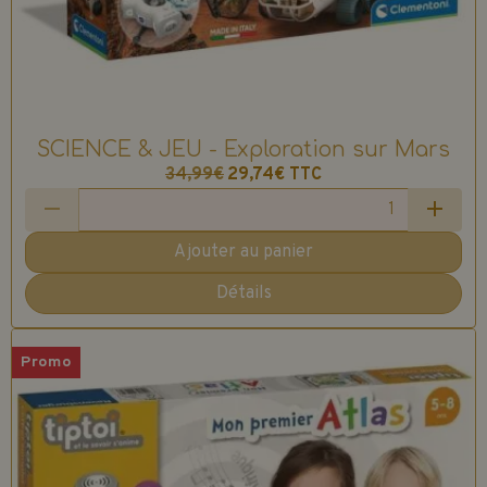
SCIENCE & JEU - Exploration sur Mars
34,99€
29,74€
TTC
Ajouter au panier
Détails
Promo