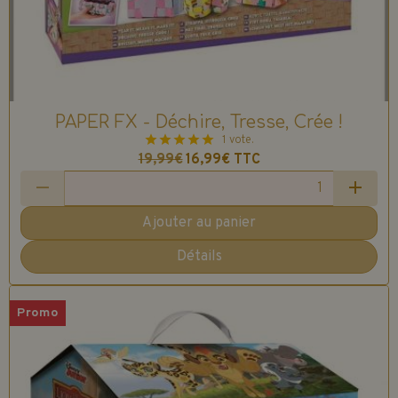
PAPER FX - Déchire, Tresse, Crée !
1 vote.
19,99€
16,99€
TTC
Ajouter au panier
Détails
Promo