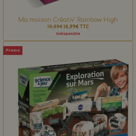
Ma maison Créativ' Rainbow High
19,99€
16,99€
TTC
Indisponible
Promo