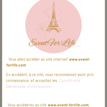
Vous allez accéder au site internet
www.event-
forlife.com
En accédant, à ce site, vous reconnaissez avoir pris
connaissance, et acceptez les
Conditions
Générales d'Utilisation
.
Tee-shirt à manches longues Nike
officiel | Dry Academy 21
39,99€
33,99€
TTC
Vous accéderez au site
www.event-forlife.com.