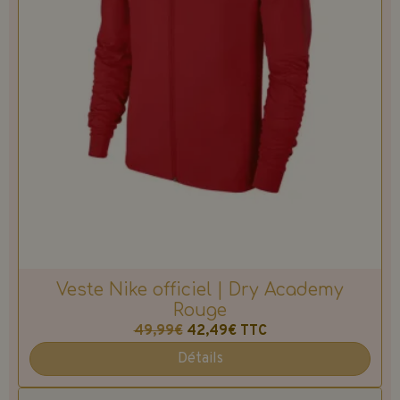
Veste Nike officiel | Dry Academy
Rouge
49,99€
42,49€
TTC
Détails