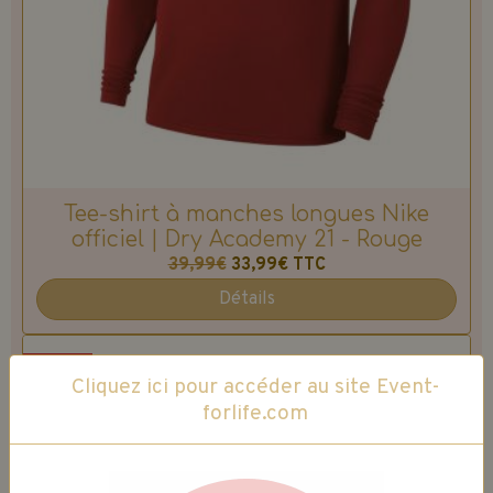
Tee-shirt à manches longues Nike
officiel | Dry Academy 21 - Rouge
39,99€
33,99€
TTC
Détails
Promo
Cliquez ici pour accéder au site Event-
forlife.com