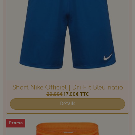
Short Nike Officiel | Dri-Fit Bleu natio
20,00€
17,00€
TTC
Détails
Promo