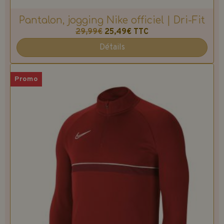
Pantalon, jogging Nike officiel | Dri-Fit
29,99€
25,49€
TTC
Détails
Promo