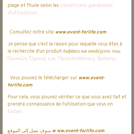
plage et l'huile selon les
conditions générales
d'utilisation.
Consultez notre site
www.event-forlife.com
Je pense que c'est la raison pour laquelle vous êtes à
la recherche d'un produit διαβάσει και αποδέχεστε τους
Tee-shirt Nike officiel | Dry Academy
Γενικούς Όρους και Προϋποθέσεις Χρήσης.
Bordeaux
21,99€
18,69€
TTC
Indisponible
Vous pouvez le télécharger sur
www.event-
forlife.com
Promo
Pour cela, vous pouvez vérifier ce que vous avez fait et
prendre connaissance de l'utilisation que vous en
faites
.
سوف تصل إلى الموقع
w
ww.event-forlife.com