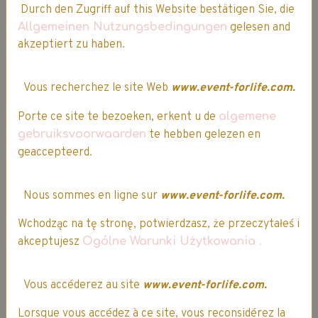
Durch den Zugriff auf this Website bestätigen Sie, die
Allgemeinen Nutzungsbedingungen
gelesen and
akzeptiert zu haben.
Tee-shirt Nike officiel | Dry Academy
Rouge
Vous recherchez le site Web
www.event-forlife.com.
20,00€
17,00€
TTC
Détails
Porte ce site te bezoeken, erkent u de
algemene
gebruiksvoorwaarden
te hebben gelezen en
geaccepteerd.
Promo
Nous sommes en ligne sur
www.event-forlife.com.
Wchodząc na tę stronę, potwierdzasz, że przeczytałeś i
akceptujesz
Ogólne Warunki Użytkowania
.
Vous accéderez au site
www.event-forlife.com.
Lorsque vous accédez à ce site, vous reconsidérez la