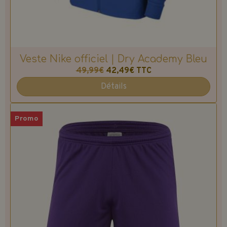
Veste Nike officiel | Dry Academy Bleu
49,99€
42,49€
TTC
Détails
Promo