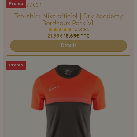
Promo
Tee-shirt Nike officiel | Dry Academy
Bordeaux Park VII
2 votes.
21,99€
18,69€
TTC
Détails
Promo