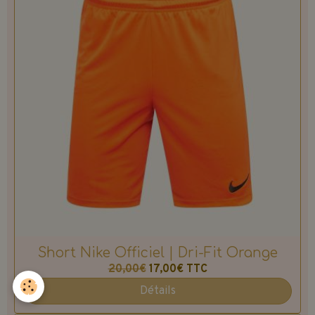
Short Nike Officiel | Dri-Fit Orange
20,00€
17,00€
TTC
Détails