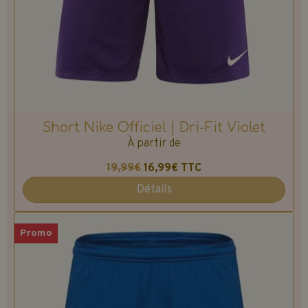
Short Nike Officiel | Dri-Fit Violet
À partir de
19,99€
16,99€
TTC
Détails
Promo