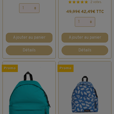
2 votes.
49,99€
42,49€ TTC
Ajouter au panier
Ajouter au panier
Détails
Détails
Promo
Promo