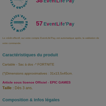
38
E
v
e
n
t
L
i
f
e
'
P
a
y
57
E
v
e
n
t
L
i
f
e
'
P
a
y
Le crédit effectif, sur votre compte EventLife'Pay, est automatique après, la validation de
votre commande.
Caractéristiques du produit
Cartable - Sac à dos -* FORTNITE
(*)Dimensions approximatives : 31x13,5x45cm.
Article sous licence Officiel - EPIC GAMES
Taille :
Dès 3 ans.
Composition & Infos légales