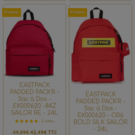
Promo
Promo
EASTPACK
PADDED PACK'R -
EASTPACK
Sac à Dos -
PADDED PACK'R -
EK000620 -84Z
Sac à Dos -
SAILOR RE - 24L
EK000620 - O06
2 votes.
BOLD SILK SAILOR
- 24L
49,99€
42,49€ TTC