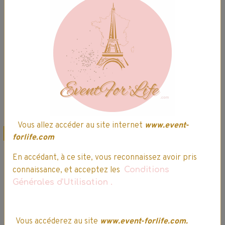
2 votes.
2 votes.
49,99€
42,49€ TTC
49,99€
42,49€ TTC
Ajouter au panier
Ajouter au panier
Détails
Détails
Vous allez accéder au site internet
www.event-
Promo
Promo
forlife.com
En accédant, à ce site, vous reconnaissez avoir pris
connaissance, et acceptez les
Conditions
Générales d'Utilisation
.
Vous accéderez au site
www.event-forlife.com.