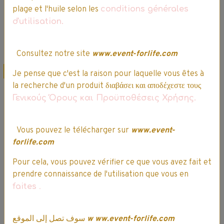
plage et l'huile selon les
conditions générales
Indisponible
d'utilisation.
Détails
Détails
Consultez notre site
www.event-forlife.com
Promo
Promo
Je pense que c'est la raison pour laquelle vous êtes à
la recherche d'un produit διαβάσει και αποδέχεστε τους
Γενικούς Όρους και Προϋποθέσεις Χρήσης.
Vous pouvez le télécharger sur
www.event-
forlife.com
Pour cela, vous pouvez vérifier ce que vous avez fait et
EASTPACK
EASTPACK
prendre connaissance de l'utilisation que vous en
PADDED PACK'R -
PADDED PACK'R -
faites
.
Sac à Dos -
Sac à Dos -
EK000620 - 0Q4 -
EK000620 - 6A5 -
SIZZLE ST - 24L
CAMO DYE - 24L
سوف تصل إلى الموقع
w
ww.event-forlife.com