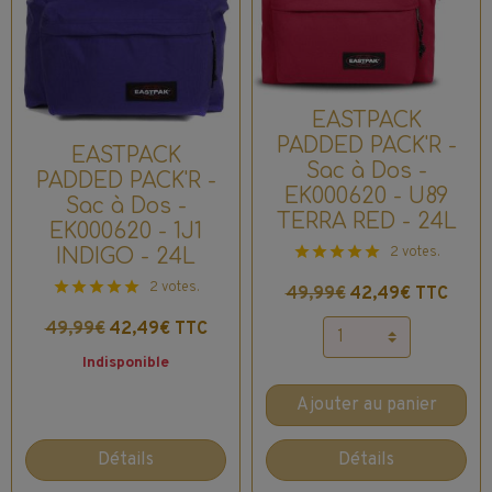
EASTPACK
PADDED PACK'R -
EASTPACK
Sac à Dos -
PADDED PACK'R -
EK000620 - U89
Sac à Dos -
TERRA RED - 24L
EK000620 - 1J1
2 votes.
INDIGO - 24L
2 votes.
49,99€
42,49€ TTC
49,99€
42,49€ TTC
Indisponible
Ajouter au panier
Détails
Détails