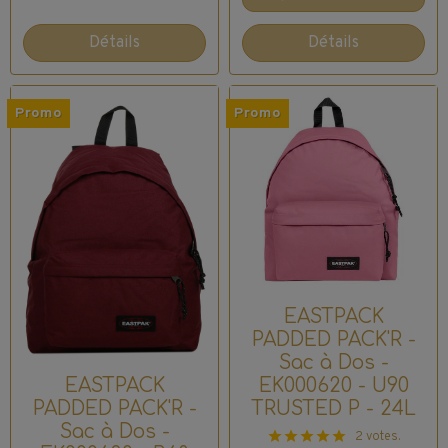
Détails
Détails
Promo
Promo
EASTPACK
PADDED PACK'R -
Sac à Dos -
EASTPACK
EK000620 - U90
PADDED PACK'R -
TRUSTED P - 24L
Sac à Dos -
2 votes.