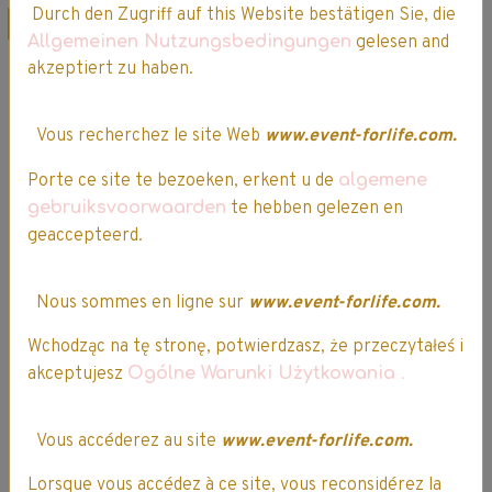
Durch den Zugriff auf this Website bestätigen Sie, die
Promo
Promo
Allgemeinen Nutzungsbedingungen
gelesen and
akzeptiert zu haben.
Vous recherchez le site Web
www.event-forlife.com.
Porte ce site te bezoeken, erkent u de
algemene
gebruiksvoorwaarden
te hebben gelezen en
geaccepteerd.
EASTPACK
PADDED PACK'R -
Sac à Dos -
Nous sommes en ligne sur
www.event-forlife.com.
EASTPACK
EK000620 - Q85
PADDED PACK'R -
KISS GREY - 24L
Wchodząc na tę stronę, potwierdzasz, że przeczytałeś i
Sac à Dos -
akceptujesz
Ogólne Warunki Użytkowania
.
1 vote.
EK000620 - 6D9 -
BLOCKTYPE - 24L
49,99€
42,49€ TTC
Vous accéderez au site
www.event-forlife.com.
2 votes.
Indisponible
Lorsque vous accédez à ce site, vous reconsidérez la
49,99€
42,49€ TTC