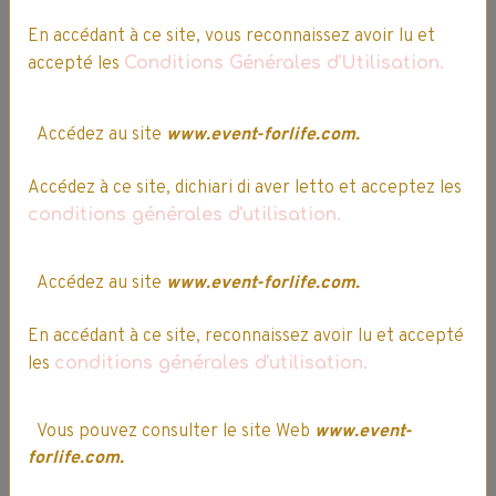
En accédant à ce site, vous reconnaissez avoir lu et
accepté les
Conditions Générales d'Utilisation.
EASTPACK
EASTPACK
PADDED PACK'R -
PADDED PACK'R -
Accédez au site
www.event-forlife.com.
Sac à Dos -
Sac à Dos -
EK000620 - U59
EK000620 - Q82
Accédez à ce site, dichiari di aver letto et acceptez les
POWDER PI - 24L
KISS BLACK - 24L
conditions générales d'utilisation.
1 vote.
2 votes.
49,99€
42,49€ TTC
49,99€
42,49€ TTC
Accédez au site
www.event-forlife.com.
En accédant à ce site, reconnaissez avoir lu et accepté
les
conditions générales d'utilisation.
Ajouter au panier
Ajouter au panier
Vous pouvez consulter le site Web
www.event-
Détails
Détails
forlife.com.