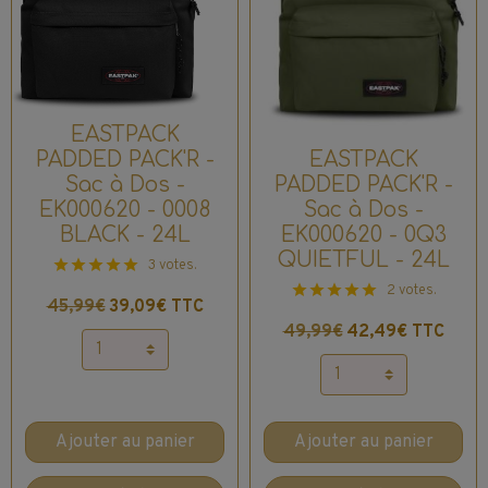
EASTPACK
EASTPACK
PADDED PACK'R -
PADDED PACK'R -
Sac à Dos -
Sac à Dos -
EK000620 - 0008
EK000620 - 0Q3
BLACK - 24L
QUIETFUL - 24L
3 votes.
2 votes.
45,99€
39,09€ TTC
49,99€
42,49€ TTC
Ajouter au panier
Ajouter au panier