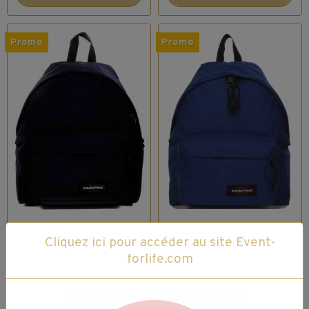
Promo
Promo
EASTPACK
EASTPACK
Cliquez ici pour accéder au site Event-
PADDED PACK'R -
PADDED PACK'R -
forlife.com
Sac à Dos -
Sac à Dos -
EK000620 - 22S
EK000620 - Z99
CLOUD NAV - 24L
COLD NAVY - 24L