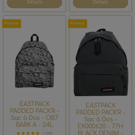
Détails
Détails
Promo
Promo
EASTPACK
EASTPACK
PADDED PACK'R -
PADDED PACK'R -
Sac à Dos - OB7
Sac à Dos -
BARK A - 24L
EK000620 - 77H
BLACK DENIM -
1 vote.