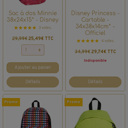
Sac à dos Minnie
Disney Princess -
38x24x15* - Disney
Cartable -
34x38x14cm* -
3 votes.
Officiel
29,99€
25,49€ TTC
4 votes.
34,99€
29,74€ TTC
Indisponible
Ajouter au panier
Détails
Détails
Promo
Promo