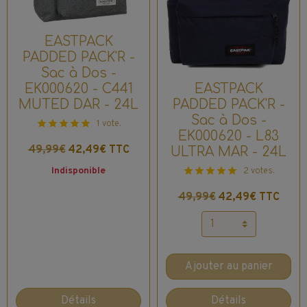
EASTPACK
PADDED PACK'R -
Sac à Dos -
EK000620 - C441
EASTPACK
MUTED DAR - 24L
PADDED PACK'R -
Sac à Dos -
1 vote.
EK000620 - L83
49,99€
42,49€ TTC
ULTRA MAR - 24L
Indisponible
2 votes.
49,99€
42,49€ TTC
Ajouter au panier
Détails
Détails