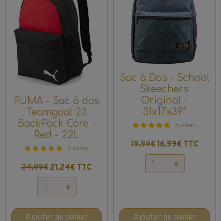
Sac à Dos - School
Skeechers
Original -
PUMA - Sac à dos
31x17x39*
Teamgoal 23
BackPack Core -
3 votes.
Red - 22L
19,99€
16,99€ TTC
2 votes.
24,99€
21,24€ TTC
Ajouter au panier
Ajouter au panier