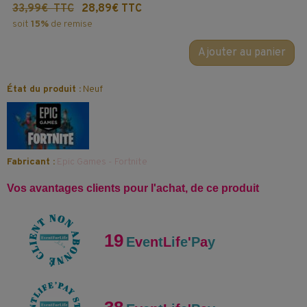
33,99€ TTC
28,89€ TTC
soit
15%
de remise
Ajouter au panier
État du produit :
Neuf
Fabricant :
Epic Games - Fortnite
Vos avantages clients pour l'achat, de ce produit
19
E
v
e
n
t
L
i
f
e
'
P
a
y