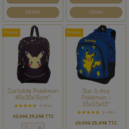
Détails
Détails
Promo
Promo
Cartable Pokémon
Sac à dos
40x30x15cm*
Pokémon -
35x25x13*
4 votes.
2 votes.
45,99€
39,09€ TTC
29,99€
25,49€ TTC