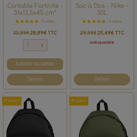
Cartable Fortnite -
Sac à Dos - Nike -
31x13,5x45 cm*
30L
3 votes.
4 votes.
33,99€
28,89€ TTC
29,99€
25,49€ TTC
Indisponible
Ajouter au panier
Détails
Détails
Promo
Promo