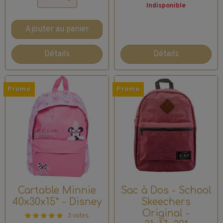
Indisponible
Ajouter au panier
Détails
Détails
Promo
Promo
Cartable Minnie
Sac à Dos - School
40x30x15* - Disney
Skeechers
Original -
3 votes.