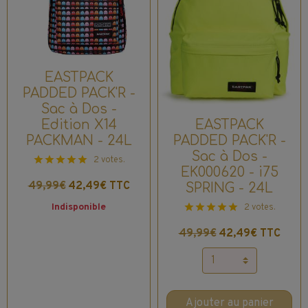
EASTPACK
PADDED PACK'R -
Sac à Dos -
Edition X14
EASTPACK
PACKMAN - 24L
PADDED PACK'R -
Sac à Dos -
2 votes.
EK000620 - i75
49,99€
42,49€ TTC
SPRING - 24L
Indisponible
2 votes.
49,99€
42,49€ TTC
Ajouter au panier