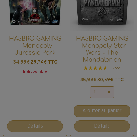
HASBRO GAMING
HASBRO GAMING
- Monopoly
- Monopoly Star
Jurassic Park
Wars - The
Mandalorian
34,99€
29,74€ TTC
1 vote.
Indisponible
35,99€
30,59€ TTC
Ajouter au panier
Détails
Détails