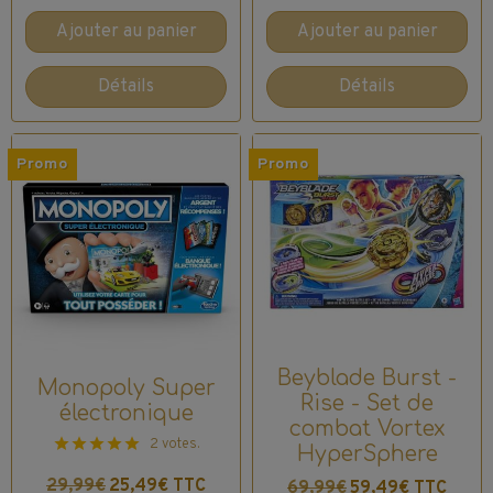
Ajouter au panier
Ajouter au panier
Détails
Détails
Promo
Promo
Beyblade Burst -
Monopoly Super
Rise - Set de
électronique
combat Vortex
2 votes.
HyperSphere
29,99€
25,49€ TTC
69,99€
59,49€ TTC