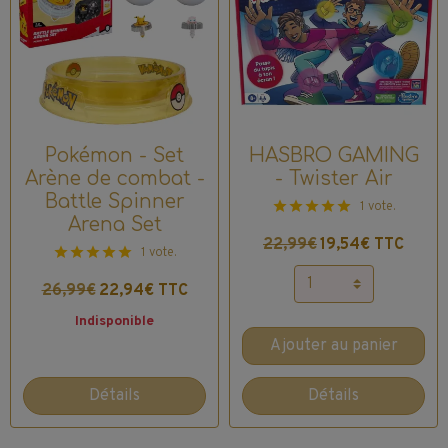
Pokémon - Set
HASBRO GAMING
Arène de combat -
- Twister Air
Battle Spinner
1 vote.
Arena Set
22,99€
19,54€ TTC
1 vote.
26,99€
22,94€ TTC
Indisponible
Ajouter au panier
Détails
Détails