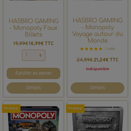
HASBRO GAMING
HASBRO GAMING
- Monopoly
- Monopoly Faux
Voyage autour du
Billets
Monde
19,99€
16,99€ TTC
1 vote.
24,99€
21,24€ TTC
Indisponible
Ajouter au panier
Détails
Détails
Promo
Promo