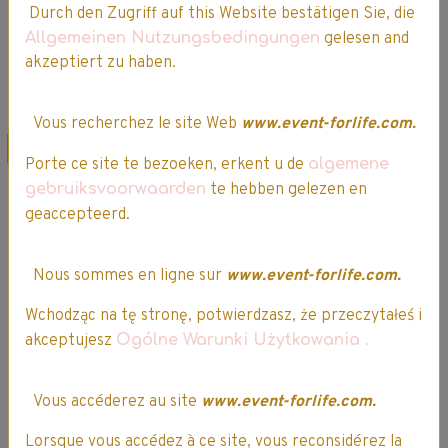
Durch den Zugriff auf this Website bestätigen Sie, die
Ajouter au panier
Ajouter au panier
Allgemeinen Nutzungsbedingungen
gelesen and
akzeptiert zu haben.
Détails
Détails
Vous recherchez le site Web
www.event-forlife.com.
Promo
Promo
Porte ce site te bezoeken, erkent u de
algemene
gebruiksvoorwaarden
te hebben gelezen en
geaccepteerd.
Nous sommes en ligne sur
www.event-forlife.com.
Wchodząc na tę stronę, potwierdzasz, że przeczytałeś i
PAPER FX -
akceptujesz
Ogólne Warunki Użytkowania
.
SCIENCE & JEU -
Déchire, Tresse,
Exploration sur
Crée !
Mars
Vous accéderez au site
www.event-forlife.com.
1 vote.
34,99€
29,74€ TTC
Lorsque vous accédez à ce site, vous reconsidérez la
19,99€
16,99€ TTC