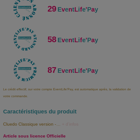
29
E
v
e
n
t
L
i
f
e
'
P
a
y
58
E
v
e
n
t
L
i
f
e
'
P
a
y
87
E
v
e
n
t
L
i
f
e
'
P
a
y
Le crédit effectif, sur votre compte EventLife'Pay, est automatique après, la validation de
votre commande.
Caractéristiques du produit
Cluedo Classique version -…
+ d’infos
Article sous licence Officielle