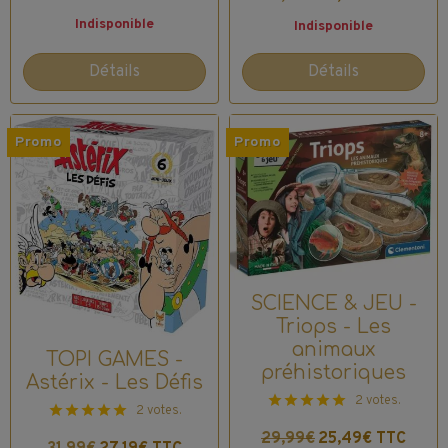
Indisponible
Indisponible
Détails
Détails
Promo
Promo
SCIENCE & JEU -
Triops - Les
animaux
TOPI GAMES -
préhistoriques
Astérix - Les Défis
2 votes.
2 votes.
29,99€
25,49€ TTC