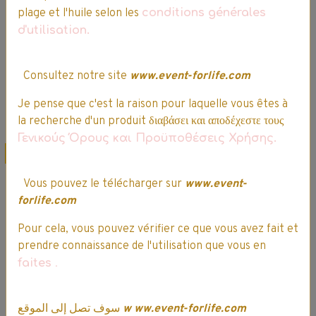
plage et l'huile selon les
conditions générales
d'utilisation.
Ajouter au panier
Ajouter au panier
Consultez notre site
www.event-forlife.com
Détails
Détails
Je pense que c'est la raison pour laquelle vous êtes à
la recherche d'un produit διαβάσει και αποδέχεστε τους
Γενικούς Όρους και Προϋποθέσεις Χρήσης.
Promo
Promo
Vous pouvez le télécharger sur
www.event-
forlife.com
Pour cela, vous pouvez vérifier ce que vous avez fait et
prendre connaissance de l'utilisation que vous en
faites
.
IMC TOYS - Attrap'
IMC TOYS - Chass'
سوف تصل إلى الموقع
w
ww.event-forlife.com
Etoiles & ses 2