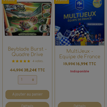
Promo
Promo
Beyblade Burst -
MultiJeux -
Quadre Drive
Equipe de France
4 votes.
19,99€
16,99€ TTC
44,99€
38,24€ TTC
Indisponible
Ajouter au panier
Détails
Détails