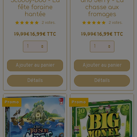
Scooby-Doo - La
and Jerry - La
fête foraine
chasse aux
hantée
fromages
2 votes.
2 votes.
19,99€
16,99€ TTC
19,99€
16,99€ TTC
Ajouter au panier
Ajouter au panier
Détails
Détails
Promo
Promo