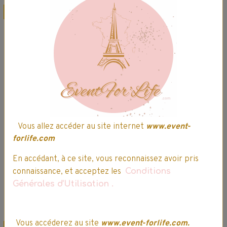
Promo
Promo
Pokémon - Sac à
SCIENCE & JEU -
bandoulière du
Le Grand Coffret
Vous allez accéder au site internet
www.event-
dresseur
du Scientifique
forlife.com
29,99€
25,49€ TTC
39,99€
33,99€ TTC
En accédant, à ce site, vous reconnaissez avoir pris
Indisponible
Indisponible
connaissance, et acceptez les
Conditions
Générales d'Utilisation
.
Détails
Détails
Vous accéderez au site
www.event-forlife.com.