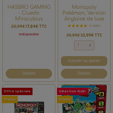
HASBRO GAMING
Monopoly
- Cluedo
Pokémon, Version
Miraculous
Anglaise de luxe
6 votes.
20,99€
17,84€ TTC
Indisponible
39,99€
33,99€ TTC
Ajouter au panier
Détails
Détails
Offre spéciale
Sélection Noël
Promo
Promo