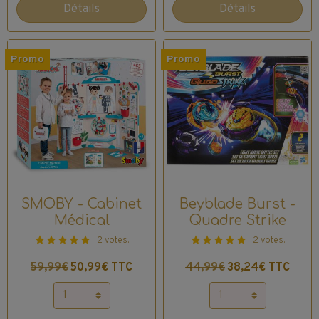
Détails
Détails
Promo
Promo
SMOBY - Cabinet
Beyblade Burst -
Médical
Quadre Strike
2 votes.
2 votes.
59,99€
50,99€ TTC
44,99€
38,24€ TTC