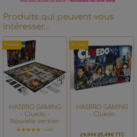
Attribuez-lui une note
Vous avez acheté
cet article ?
Produits qui peuvent vous
intéresser…
Promo
Promo
HASBRO GAMING
HASBRO GAMING
- Cluedo -
- Cluedo
Nouvelle version
1 vote.
29,99€
25,49€ TTC