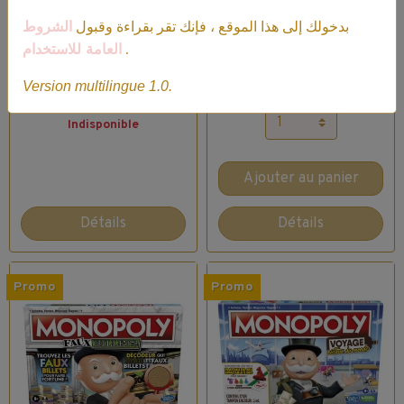
Pirates & son
baguettes
Pistolet
بدخولك إلى هذا الموقع ، فإنك تقر بقراءة وقبول
الشروط
Magiques
العامة للاستخدام
.
1 vote.
1 vote.
Version multilingue 1.0.
29,99€
25,49€ TTC
29,99€
25,49€ TTC
Indisponible
Ajouter au panier
Détails
Détails
Promo
Promo