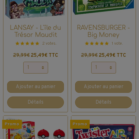
LANSAY - L'île du
RAVENSBURGER -
Trésor Maudit
Big Money
2 votes.
1 vote.
29,99€
25,49€ TTC
29,99€
25,49€ TTC
Ajouter au panier
Ajouter au panier
Détails
Détails
Promo
Promo