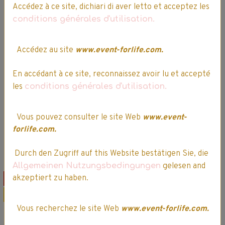
Accédez à ce site, dichiari di aver letto et acceptez les
conditions générales d'utilisation.
Ma malette
Créativ' LOL - 52
Accédez au site
www.event-forlife.com.
Pièces
Play-Doh - Kitchen
- La Chocolaterie
19,99€
16,99€ TTC
En accédant à ce site, reconnaissez avoir lu et accepté
24,99€
21,24€ TTC
les
conditions générales d'utilisation.
Indisponible
Vous pouvez consulter le site Web
www.event-
Ajouter au panier
forlife.com.
Détails
Détails
Durch den Zugriff auf this Website bestätigen Sie, die
Allgemeinen Nutzungsbedingungen
gelesen and
akzeptiert zu haben.
Offre spéciale
Offre spéciale
Promo
Promo
Vous recherchez le site Web
www.event-forlife.com.