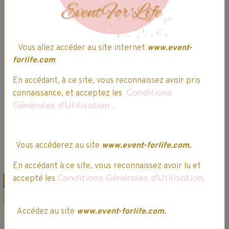
Ravensburger -
Valisette Animal
Xoomy - La
Crossing - Bic
Vous allez accéder au site internet
www.event-
machine du petit
Kids
forlife.com
illustrateur
12,99€
11,04€ TTC
24,99€
21,24€ TTC
En accédant, à ce site, vous reconnaissez avoir pris
connaissance, et acceptez les
Conditions
Indisponible
Générales d'Utilisation
.
Ajouter au panier
Détails
Détails
Vous accéderez au site
www.event-forlife.com.
En accédant à ce site, vous reconnaissez avoir lu et
accepté les
Conditions Générales d'Utilisation.
Offre spéciale
Offre spéciale
Promo
Promo
Accédez au site
www.event-forlife.com.