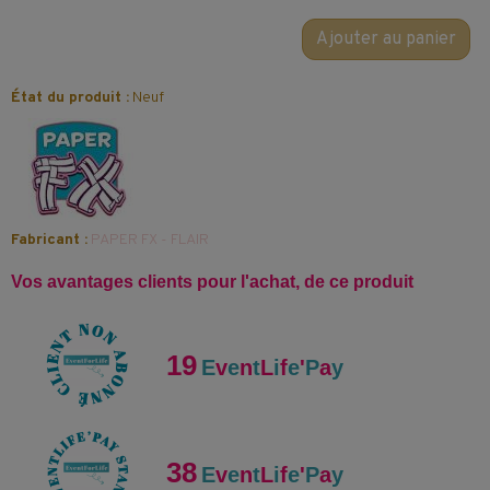
Ajouter au panier
État du produit :
Neuf
Fabricant :
PAPER FX - FLAIR
Vos avantages clients pour l'achat, de ce produit
19
E
v
e
n
t
L
i
f
e
'
P
a
y
38
E
v
e
n
t
L
i
f
e
'
P
a
y