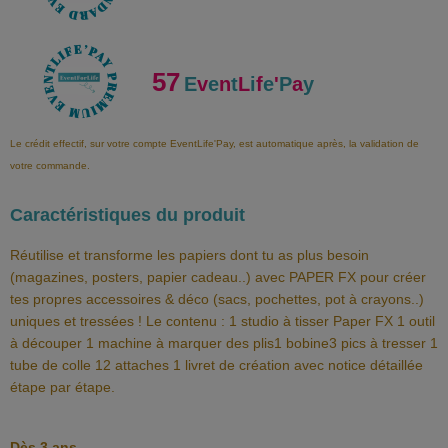
57
E
v
e
n
t
L
i
f
e
'
P
a
y
Le crédit effectif, sur votre compte EventLife'Pay, est automatique après, la validation de
votre commande.
Caractéristiques du produit
Réutilise et transforme les papiers dont tu as plus besoin
(magazines, posters, papier cadeau..) avec PAPER FX pour créer
tes propres accessoires & déco (sacs, pochettes, pot à crayons..)
uniques et tressées ! Le contenu : 1 studio à tisser Paper FX 1 outil
à découper 1 machine à marquer des plis1 bobine3 pics à tresser 1
tube de colle 12 attaches 1 livret de création avec notice détaillée
étape par étape.
Dès 3 ans.