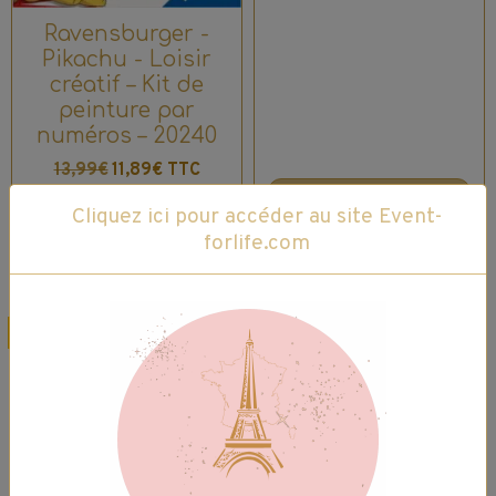
Ravensburger -
Pikachu - Loisir
créatif – Kit de
peinture par
numéros – 20240
13,99€
11,89€ TTC
Ajouter au panier
Indisponible
Cliquez ici pour accéder au site Event-
forlife.com
Détails
Détails
Promo
Promo