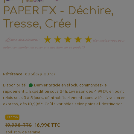
PAPER FX - Déchire,
Tresse, Crée !
L’avis des clients :
(Connectez-vous pour
noter, commenter, ou poser une question sur ce produit)
Référence : 8056379100737
Disponibilité :
Dernier article en stock, commandez-le
rapidement… Expédition sous 24h. Livraison dès 4.99€*, en point
relais sous 3 à 5 jours, délai habituellement, constaté. Livraison en
express, dès 10,99€*. Coûts variables selon poids et destination.
Promo
19,99€ TTC
16,99€ TTC
soit
15%
de remise