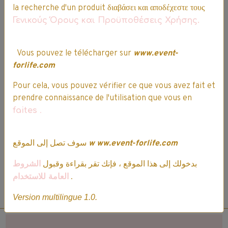
Questions / Réponses
la recherche d'un produit διαβάσει και αποδέχεστε τους
Γενικούς Όρους και Προϋποθέσεις Χρήσης.
Aucune question. Soyez le premier à poser une question.
Vous pouvez le télécharger sur
www.event-
★
★
★
★
★
forlife.com
1
vote. Moyenne
5
sur 5.
Pour cela, vous pouvez vérifier ce que vous avez fait et
prendre connaissance de l'utilisation que vous en
faites
.
Vous devez être connecté pour poster un commentaire
سوف تصل إلى الموقع
w
ww.event-forlife.com
بدخولك إلى هذا الموقع ، فإنك تقر بقراءة وقبول
الشروط
العامة للاستخدام
.
*Vous devez être connecté pour attribuer une note, commenter, ou poser une
Version multilingue 1.0.
question sur ce produit. Voir ci-dessus.