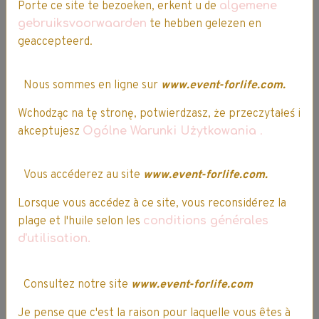
Porte ce site te bezoeken, erkent u de
algemene
gebruiksvoorwaarden
te hebben gelezen en
geaccepteerd.
Ma maison
Ma maison
Nous sommes en ligne sur
www.event-forlife.com.
Créativ' Super
Créativ' Pat
Mario -
Patrouille -
Wchodząc na tę stronę, potwierdzasz, że przeczytałeś i
Nickelodeon
Nickelodeon
akceptujesz
Ogólne Warunki Użytkowania
.
19,99€
16,99€ TTC
19,99€
16,99€ TTC
Indisponible
Indisponible
Vous accéderez au site
www.event-forlife.com.
Lorsque vous accédez à ce site, vous reconsidérez la
Détails
Détails
plage et l'huile selon les
conditions générales
d'utilisation.
Partager
Facebook
X
Email
Consultez notre site
www.event-forlife.com
Je pense que c'est la raison pour laquelle vous êtes à