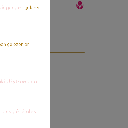
dingungen
gelesen
en gelezen en
ki Użytkowania
.
t
tions générales