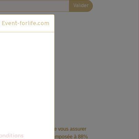
Valider
Cliquez ici pour accéder au site Event-forlife.com
c Super Croix. En plus de vous assurer
onditions
e parfumée Super Croix, composée à 88%