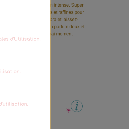
re linge un parfum d’évasion intense. Super
ions, des parfums délicats et raffinés pour
ssive Super Croix Bora Bora et laissez-
e durée et dépaysant. Son parfum doux et
oe offre à votre linge un vrai moment
les d'Utilisation.
lisation.
'utilisation.