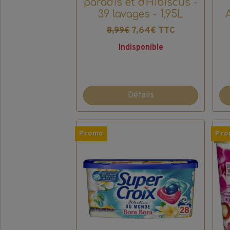
paradis et d'Hibiscus -
39 lavages - 1,95L
7,64€ TTC
8,99€
Indisponible
Détails
Promo
Pro