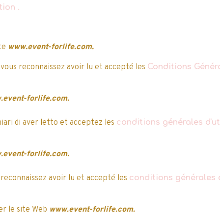
ation
.
d'ingrédients d'origine naturelle, offre à vot
Croix est allé puiser au cœur de ses destinat
des sensations irrésistibles. Découvrez la le
vous emporter par son parfum intense, longu
ite
www.event-forlife.com.
exotique,fleur de monoï et lait d’amande d'al
 vous reconnaissez avoir lu et accepté les
Conditions Généra
d'évasion à chaque lavage !
Contenance :
43 lavages - 2,15 L
event-forlife.com.
hiari di aver letto et acceptez les
conditions générales d'uti
e après, la validation
event-forlife.com.
 reconnaissez avoir lu et accepté les
conditions générales d
r le site Web
www.event-forlife.com.