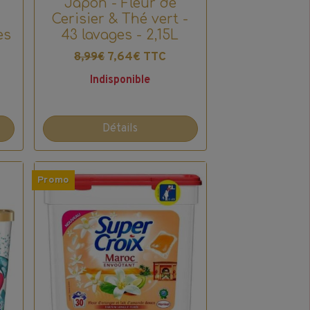
Japon - Fleur de
Cerisier & Thé vert -
es
43 lavages - 2,15L
7,64€ TTC
8,99€
Indisponible
Détails
Promo