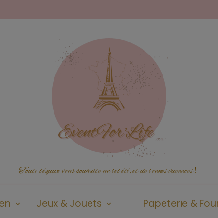
Toute l'équipe vous souhaite un bel été, et de bonnes vacances
!
ien
Jeux & Jouets
Papeterie & Four