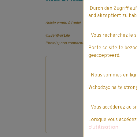
Durch den Zugriff auf
and akzeptiert zu h
Article vendu à l'unité.
Vous recherchez le 
©️EventFor'Life
Photo(s) non contractuelle(s).
Porte ce site te bezo
geaccepteerd.
Nous sommes en lig
Wchodząc na tę stronę
Vous accéderez au s
Lorsque vous accédez à
d'utilisation.