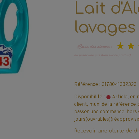
Lait d'A
lavages 
L’avis des clients :
ou poser une question sur ce produit)
Référence : 3178041332323
Disponibilité :
Article, en 
client, muni de la référence 
passer une commande, hors sto
jours(ouvrables)(réapprovisi
Recevoir une alerte de di