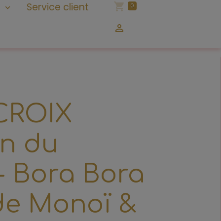
n
Service client
0
CROIX
on du
 Bora Bora
 de Monoï &