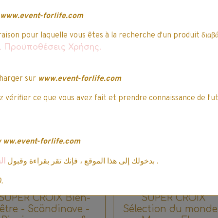
Attribuez-lui une note
www.event-forlife.com
Vous avez acheté
cet article ?
raison pour laquelle vous êtes à la recherche d'un produit διαβά
uvent vous intéresser…
αι Προϋποθέσεις Χρήσης.
harger sur
www.event-forlife.com
mo
Promo
 vérifier ce que vous avez fait et prendre connaissance de l'ut
w
ww.event-forlife.com
ال
بدخولك إلى هذا الموقع ، فإنك تقر بقراءة وقبول
.
0.
SUPER CROIX Bien-
SUPER CROIX
être - Scändinave -
Sélection du monde