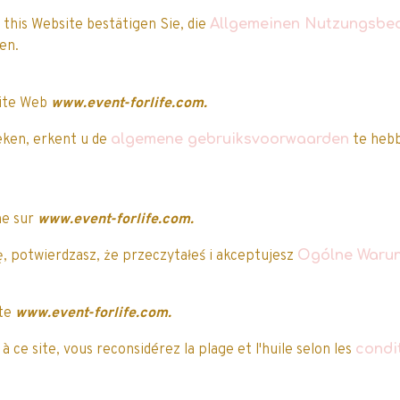
 this Website bestätigen Sie, die
Allgemeinen Nutzungsbe
aben.
site Web
www.event-forlife.com.
eken, erkent u de
algemene gebruiksvoorwaarden
te hebb
ne sur
www.event-forlife.com.
, potwierdzasz, że przeczytałeś i akceptujesz
Ogólne Warun
Nos clients ont attribué une note à ce produi
ite
www.event-forlife.com.
 ce site, vous reconsidérez la plage et l'huile selon les
condi
5/5