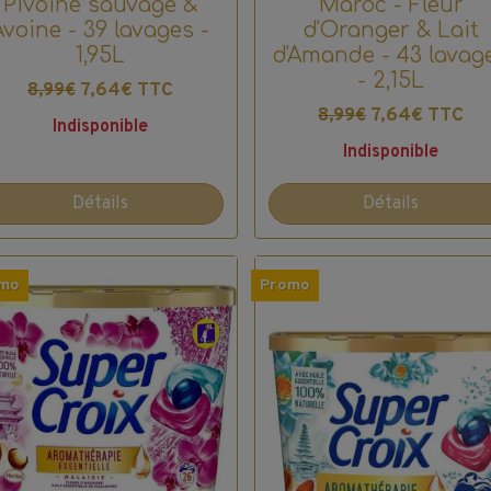
Pivoine sauvage &
Maroc - Fleur
Avoine - 39 lavages -
d'Oranger & Lait
1,95L
d'Amande - 43 lavag
- 2,15L
7,64€ TTC
8,99€
7,64€ TTC
8,99€
Indisponible
Indisponible
Détails
Détails
mo
Promo