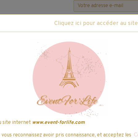
Promo
7,64€ TTC
8,99€ TTC
soit
15%
de remise
Prix au litre : 2,15€
État du produit :
Neuf
Fabricant :
Henckel
ce produit
Caractéristiques du produit
u site internet
www.event-forlife.com
Vivez une expérience sensorielle unique ave
, vous reconnaissez avoir pris connaissance, et acceptez les
C
une propreté impeccable dès 20°, la lessiv