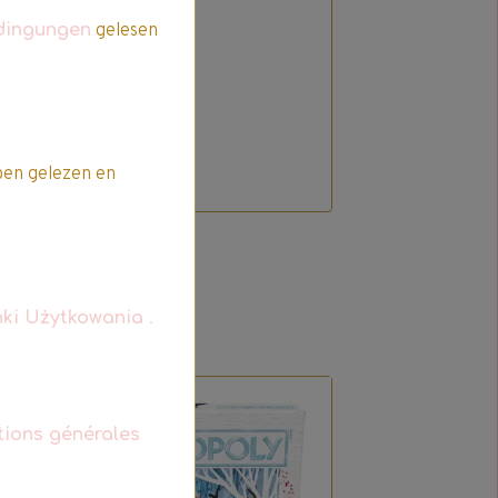
dingungen
gelesen
t
en gelezen en
ki Użytkowania
.
Offre spéciale
tions générales
Promo