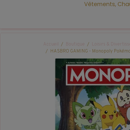
Vêtements, Chau
Accueil
Boutique
Loisirs & Diverti
HASBRO GAMING - Monopoly Pokémon 