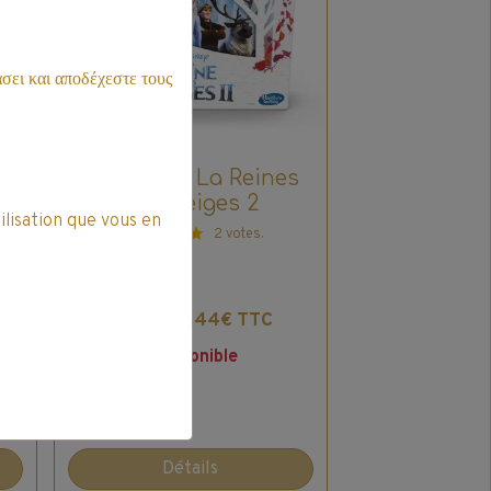
σει και αποδέχεστε τους
-
Monopoly La Reines
Des Neiges 2
ilisation que vous en
2 votes.
14,44€ TTC
16,99€
Indisponible
Détails