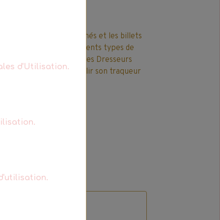
captivante
étés sont des lieux animés et les billets
es lieux, attrapent différents types de
traqueur et combattent des Dresseurs
les d'Utilisation.
 premier Dresseur à remplir son traqueur
ls gagne !
lisation.
'utilisation.