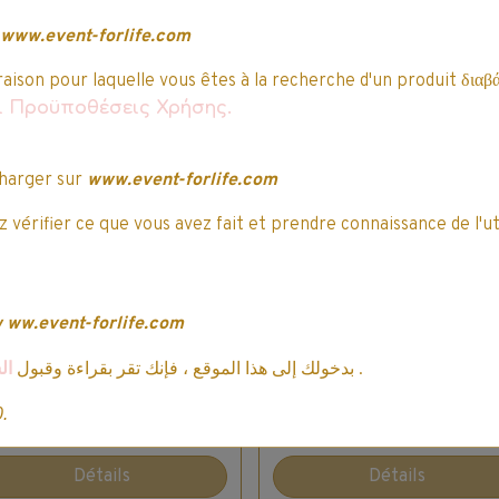
www.event-forlife.com
raison pour laquelle vous êtes à la recherche d'un produit διαβά
αι Προϋποθέσεις Χρήσης.
Monopoly Junior 
Monopoly
harger sur
www.event-forlife.com
Mon Premier
électronique : Ultime
Monopoly
 vérifier ce que vous avez fait et prendre connaissance de l'ut
5 votes.
3 votes.
29,74€ TTC
34,99€
16,14€ TTC
18,99€
Indisponible
w
ww.event-forlife.com
ال
بدخولك إلى هذا الموقع ، فإنك تقر بقراءة وقبول
.
0.
Ajouter au panier
Détails
Détails