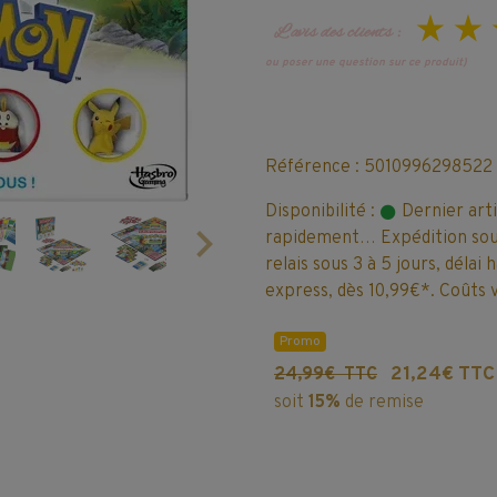
L’avis des clients :
ou poser une question sur ce produit)
Référence : 5010996298522
Disponibilité :
Dernier art
rapidement… Expédition sous
relais sous 3 à 5 jours, délai
express, dès 10,99€*. Coûts v
Promo
21,24€ TTC
24,99€ TTC
soit
15%
de remise