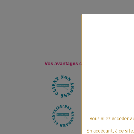
Vos avantages clients pour l'achat, de 
35
E
v
e
n
t
L
i
f
e
'
P
a
y
70
E
v
e
n
t
L
i
f
e
'
P
a
y
Vous allez accéder a
En accédant, à ce site