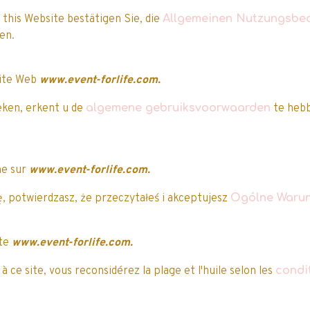
 this Website bestätigen Sie, die
Allgemeinen Nutzungsbe
aben.
Nos clients ont attribué une note à ce produi
site Web
www.event-forlife.com.
eken, erkent u de
algemene gebruiksvoorwaarden
te hebb
5/5
Attribuez-lui une note
Vous avez acheté
cet article ?
ne sur
www.event-forlife.com.
, potwierdzasz, że przeczytałeś i akceptujesz
Ogólne Warun
uvent vous intéresser…
ite
www.event-forlife.com.
re spéciale
Sélection Noël
 ce site, vous reconsidérez la plage et l'huile selon les
condi
mo
Promo