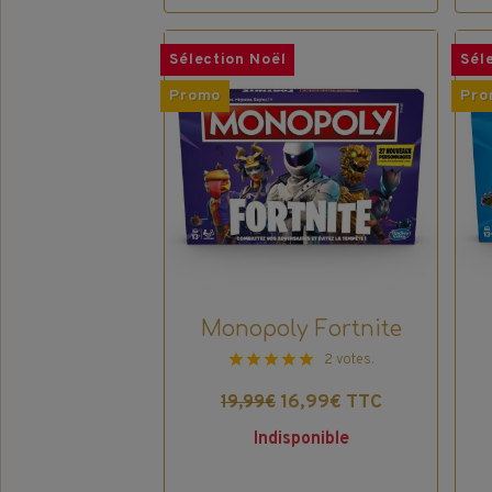
Sélection Noël
Sél
Promo
Pro
Monopoly Fortnite
2 votes.
16,99€ TTC
19,99€
Indisponible