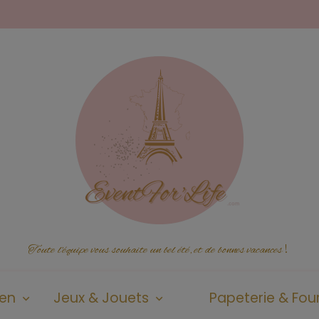
Toute l'équipe vous souhaite un bel été, et de bonnes vacances
!
ien
Jeux & Jouets
Papeterie & Four