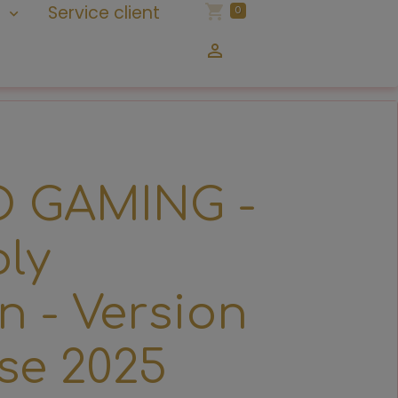
n
Service client
0
 GAMING -
ly
 - Version
se 2025