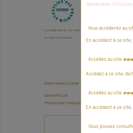
Générales d'Utilis
105
E
v
e
n
t
L
i
f
e
'
P
a
Vous accéderez au s
Le crédit effectif, sur votre compte EventLife'Pay, est automatiqu
de votre commande.
En accédant à ce site,
Accédez au site
www.
Accédez à ce site, dic
Article vendu à l'unité.
Accédez au site
www.
©️EventFor'Life
Photo(s) non contractuelle(s).
En accédant à ce site,
Vous pouvez consulte