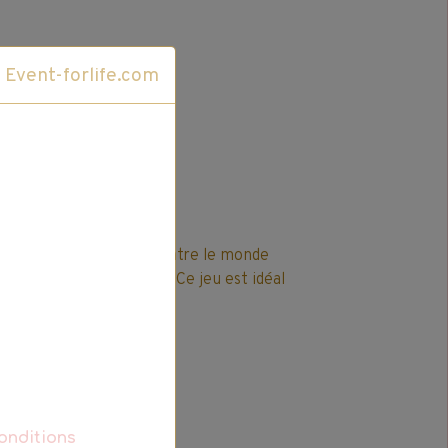
Cliquez ici pour accéder au site Event-forlife.com
 une fusion parfaite entre le monde
temporel du Monopoly. Ce jeu est idéal
 pour toute la famille.
mon préférés
 Pokémon à explorer
onditions