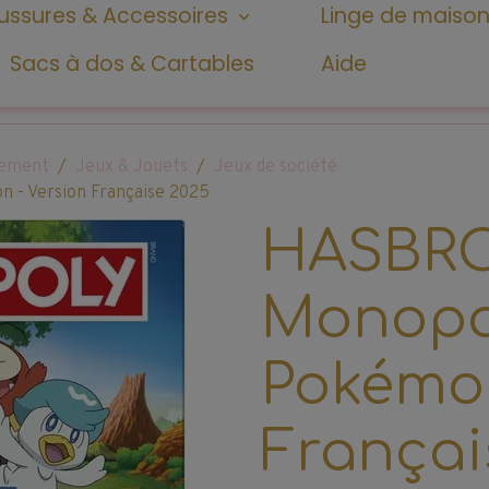
ssures & Accessoires
Linge de maiso
Sacs à dos & Cartables
Aide
ssement
Jeux & Jouets
Jeux de société
- Version Française 2025
HASBRO
Monopo
Pokémon
Françai