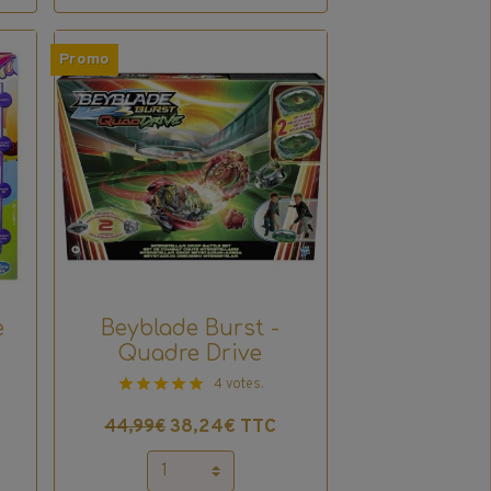
Promo
e
Beyblade Burst -
Quadre Drive
4 votes.
38,24€ TTC
44,99€