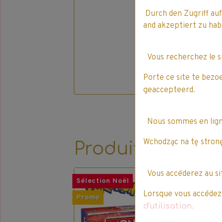
Durch den Zugriff auf
and akzeptiert zu h
Vous recherchez le 
Porte ce site te bezo
geaccepteerd.
Nous sommes en lig
Wchodząc na tę stronę
Produits qui pe
Vous accéderez au s
Sélection Noël
Off
Lorsque vous accédez à
Promo
Pro
d'utilisation.