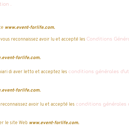
ation
.
Une expérience de jeu interactive et 
y
Dans ce jeu pour enfants amusant, les propri
ite
www.event-forlife.com.
sont des Poké Balls. Les joueurs explorent d
e après, la validation
Pokémon sauvages pour les ajouter à leur 
 vous reconnaissez avoir lu et accepté les
Conditions Généra
adverses pour recevoir des Poké Balls ! Le
de Pokémon ou le dernier avec des Poké Bal
event-forlife.com.
Dès
8 ans.
hiari di aver letto et acceptez les
conditions générales d'uti
event-forlife.com.
 reconnaissez avoir lu et accepté les
conditions générales d
r le site Web
www.event-forlife.com.