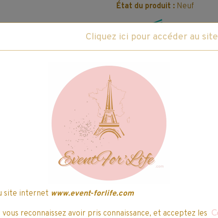
État du produit :
Neuf
Fabricant :
Hasbro
ce produit
Caractéristiques du produit
Le jeu de société POKEMON - MONOPOLY est
emblématique de Pokémon et le classique in
offrant à la fois stratégie et divertissement
Retrouvez tout l'univers Pokémon avec :
Des pions inspirés de vos héros Poké
u site internet
www.event-forlife.com
Des lieux emblématiques de l'univers
, vous reconnaissez avoir pris connaissance, et acceptez les
C