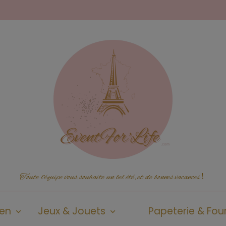
Toute l'équipe vous souhaite un bel été, et de bonnes vacances
!
ien
Jeux & Jouets
Papeterie & Four