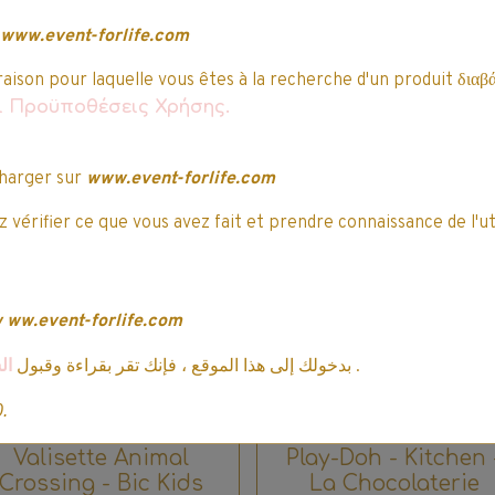
11,89€ TTC
13,99€
www.event-forlife.com
Ajouter au panier
Indisponible
raison pour laquelle vous êtes à la recherche d'un produit διαβά
Détails
Détails
αι Προϋποθέσεις Χρήσης.
harger sur
www.event-forlife.com
mo
Offre spéciale
 vérifier ce que vous avez fait et prendre connaissance de l'ut
Promo
w
ww.event-forlife.com
ال
بدخولك إلى هذا الموقع ، فإنك تقر بقراءة وقبول
.
0.
Valisette Animal
Play-Doh - Kitchen 
Crossing - Bic Kids
La Chocolaterie