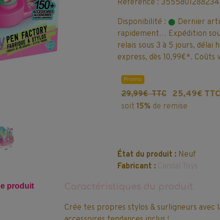
Référence : 3555801288234
Disponibilité :
Dernier art
rapidement… Expédition sous
relais sous 3 à 5 jours, délai
express, dès 10,99€*. Coûts v
Promo
25,49€ TT
29,99€ TTC
soit
15%
de remise
État du produit :
Neuf
Fabricant :
Candal Toys
ce produit
Caractéristiques du produit
Crée tes propres stylos & surligneurs avec l
accessoires tendances inclus !