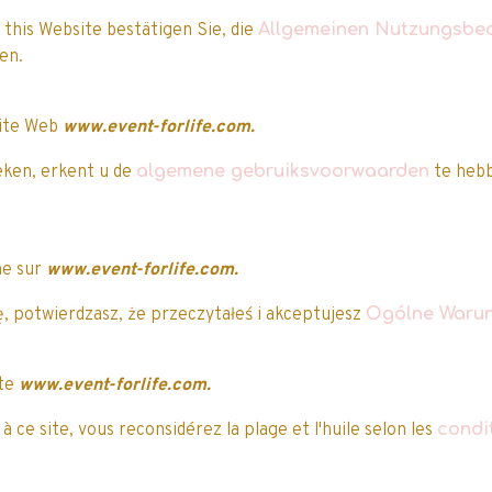
re spéciale
Promo
 this Website bestätigen Sie, die
Allgemeinen Nutzungsbe
mo
aben.
site Web
www.event-forlife.com.
eken, erkent u de
algemene gebruiksvoorwaarden
te hebb
offret Maped - Color
ne sur
www.event-forlife.com.
Pep’s - 100 pièces
, potwierdzasz, że przeczytałeś i akceptujesz
Ogólne Warun
16,99€ TTC
19,99€
ite
www.event-forlife.com.
Ravensburger -
Pikachu - Loisir créa
 ce site, vous reconsidérez la plage et l'huile selon les
condi
– Kit de peinture pa
numéros – 20240