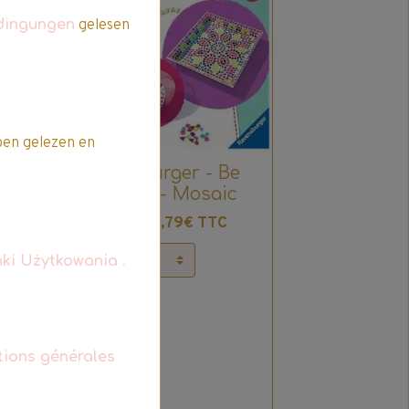
Promo
dingungen
gelesen
en gelezen en
Ravensburger - Be
Creative - Mosaic
23,79€ TTC
27,99€
ki Użytkowania
.
tif
tions générales
r