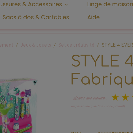
ssures & Accessoires
Linge de maiso
Sacs à dos & Cartables
Aide
ssement
Jeux & Jouets
Set de créativité
STYLE 4 EVER 
STYLE 4
Fabriqu
L’avis des clients :
ou poser une question sur ce produit)