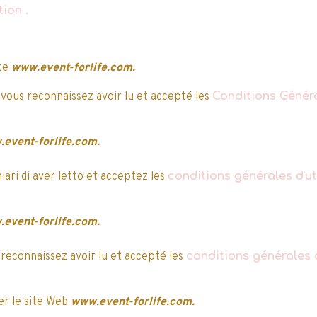
ation
.
ite
www.event-forlife.com.
 vous reconnaissez avoir lu et accepté les
Conditions Généra
Nos clients ont attribué une note à ce produi
event-forlife.com.
5/5
hiari di aver letto et acceptez les
conditions générales d'uti
event-forlife.com.
Attribuez-lui une note
Vous avez acheté
cet article ?
 reconnaissez avoir lu et accepté les
conditions générales d
uvent vous intéresser…
r le site Web
www.event-forlife.com.