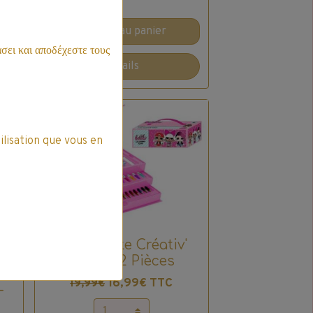
Ajouter au panier
σει και αποδέχεστε τους
Détails
Offre spéciale
ilisation que vous en
Promo
Ma malette Créativ'
LOL - 52 Pièces
16,99€ TTC
19,99€
-