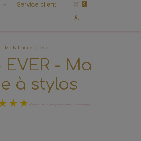
n
Service client
0
- Ma Fabrique à stylos
 EVER - Ma
e à stylos
(Connectez-vous pour noter, commenter,