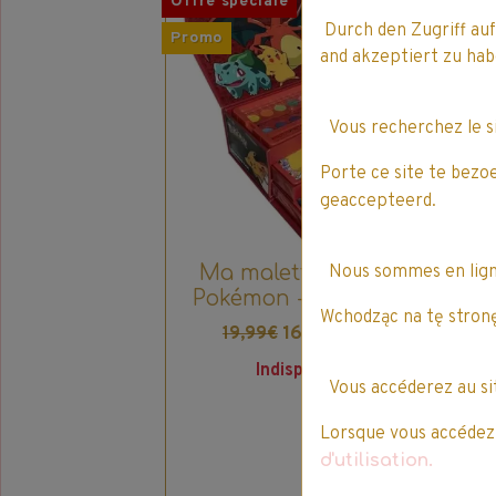
Offre spéciale
Off
Durch den Zugriff auf
Promo
Pro
and akzeptiert zu h
Vous recherchez le 
Porte ce site te bezo
geaccepteerd.
Ma malette Créativ'
C
Nous sommes en lig
Pokémon - 52 Pièces
Wchodząc na tę stronę
16,99€ TTC
19,99€
Indisponible
Vous accéderez au s
Lorsque vous accédez à
d'utilisation.