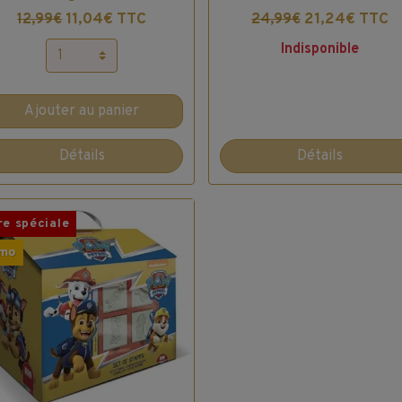
11,04€ TTC
21,24€ TTC
12,99€
24,99€
Indisponible
Ajouter au panier
Détails
Détails
re spéciale
mo