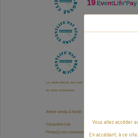
19
E
v
e
n
t
L
i
f
e
'
P
a
y
38
E
v
e
n
t
L
i
f
e
'
P
a
y
57
E
v
e
n
t
L
i
f
e
'
P
a
y
Le crédit effectif, sur votre compte EventLife'Pay, est automatiqu
de votre commande.
Article vendu à l'unité.
Vous allez accéder a
©️EventFor'Life
Photo(s) non contractuelle(s).
En accédant, à ce site