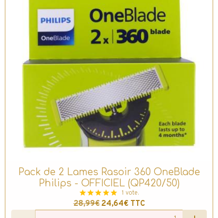
Pack de 2 Lames Rasoir 360 OneBlade
Philips - OFFICIEL (QP420/50)
1 vote.
28,99€
24,64€
TTC