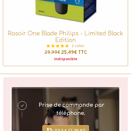
Rasoir One Blade Philips - Limited Black
Edition
2 votes.
29,99€
25,49€
TTC
Indisponible
Prise de commande par
téléphone.