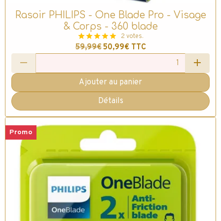
Rasoir PHILIPS - One Blade Pro - Visage
& Corps - 360 blade
2 votes.
59,99€
50,99€
TTC
Ajouter au panier
Détails
Promo