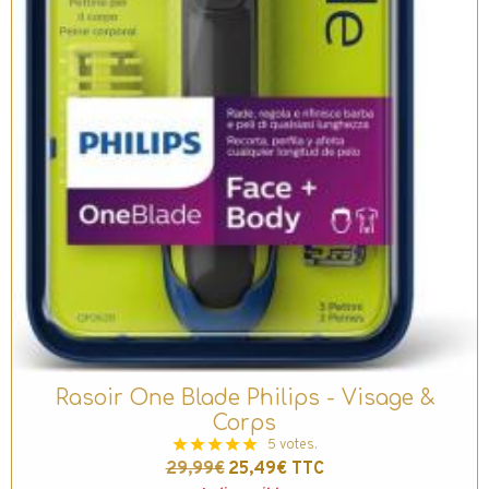
Rasoir One Blade Philips - Visage &
Corps
5 votes.
29,99€
25,49€
TTC