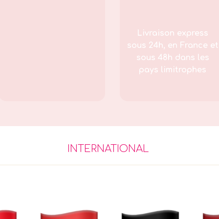
Livraison express
sous 24h, en France et
sous 48h dans les
pays limitrophes
INTERNATIONAL