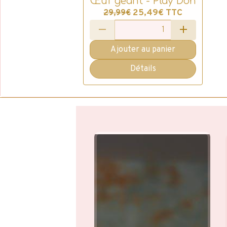
Œuf géant - Play Doh
25,49€
TTC
29,99€
Ajouter au panier
Détails