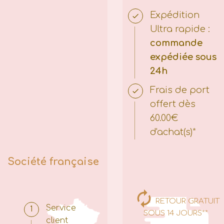
Expédition
Ultra rapide :
commande
expédiée sous
24h
Frais de port
offert dès
60.00€
d'achat(s)*
Société française
RETOUR GRATUIT
Service
SOUS 14 JOURS**
client