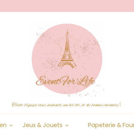
Toute l'équipe vous souhaite un bel été, et de bonnes vacances
!
ien
Jeux & Jouets
Papeterie & Four