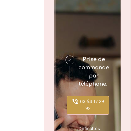
Prise de
commande
par
téléphone.
03 64 17 29
92
Difficultés