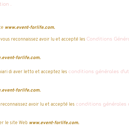
ation
.
ite
www.event-forlife.com.
a
y
 vous reconnaissez avoir lu et accepté les
Conditions Généra
e après, la validation de
event-forlife.com.
hiari di aver letto et acceptez les
conditions générales d'uti
event-forlife.com.
 reconnaissez avoir lu et accepté les
conditions générales d
r le site Web
www.event-forlife.com.