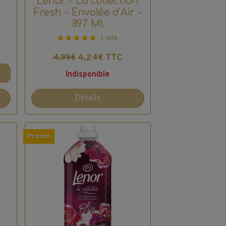
Lenor - La collection
Fresh - Envolée d’Air -
897 Ml
1 vote.
4,24€ TTC
4,99€
Indisponible
Détails
Promo