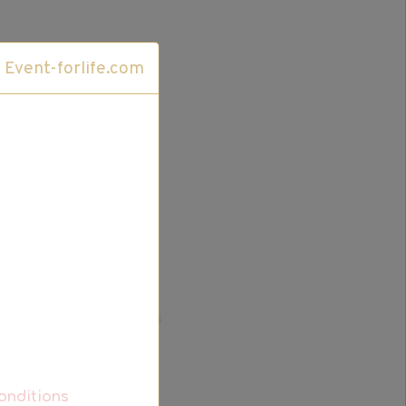
Cliquez ici pour accéder au site Event-forlife.com
cristaux marins...
+ d’infos
onditions