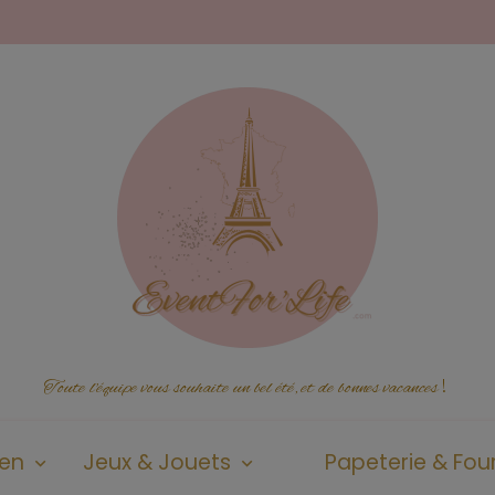
Toute l'équipe vous souhaite un bel été, et de bonnes vacances
!
ien
Jeux & Jouets
Papeterie & Four