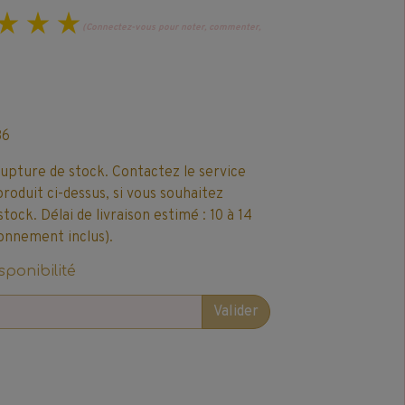
(Connectez-vous pour noter, commenter,
86
rupture de stock. Contactez le service
produit ci-dessus, si vous souhaitez
ck. Délai de livraison estimé : 10 à 14
onnement inclus).
sponibilité
Valider