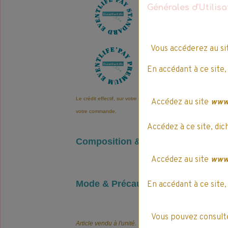
Générales d'Utilis
8
E
v
e
n
t
L
i
f
e
'
P
a
y
Vous accéderez au s
12
E
v
e
n
t
L
i
f
e
'
P
En accédant à ce site,
Le crédit effectif, sur votre compte EventLife'Pay, est automatiqu
Accédez au site
www.
votre commande.
Accédez à ce site, dic
Composition & Infos légales
Accédez au site
www.
Mode & Précautions d’emploi
En accédant à ce site,
Vous pouvez consulte
Article vendu à l'unité.