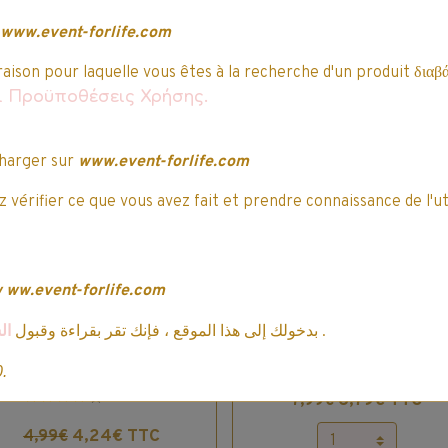
uvent vous intéresser…
www.event-forlife.com
raison pour laquelle vous êtes à la recherche d'un produit διαβά
mo
Promo
αι Προϋποθέσεις Χρήσης.
harger sur
www.event-forlife.com
 vérifier ce que vous avez fait et prendre connaissance de l'ut
w
ww.event-forlife.com
Lenor - La collection
Lenor - La collectio
ال
بدخولك إلى هذا الموقع ، فإنك تقر بقراءة وقبول
.
uxe - Souffle Précieux
Fresh - Envolée d’Air
- 897 Ml
1,764L
0.
6,79€ TTC
2 votes.
7,99€
4,24€ TTC
4,99€