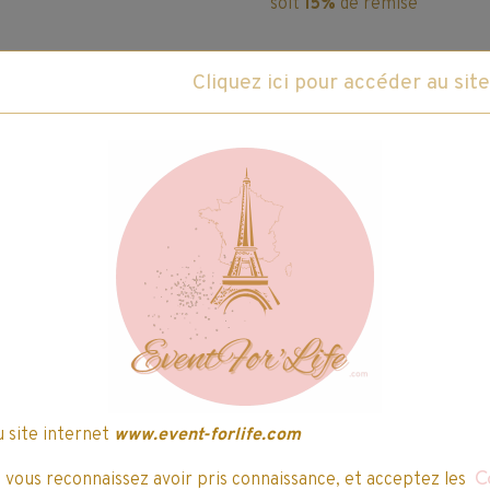
soit
15%
de remise
Prix au litre : 5,21€
État du produit :
Neuf
Fabricant :
P&G www.pg.com
ce produit
Caractéristiques du produit
Un vent de fraîcheur, de Tilleul et de 
Contenance :
1,150L(50 lavages)
u site internet
www.event-forlife.com
, vous reconnaissez avoir pris connaissance, et acceptez les
C