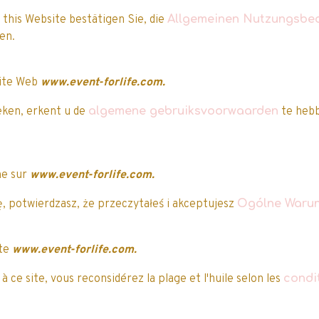
 this Website bestätigen Sie, die
Allgemeinen Nutzungsbe
aben.
site Web
www.event-forlife.com.
eken, erkent u de
algemene gebruiksvoorwaarden
te hebb
ne sur
www.event-forlife.com.
Nos clients ont attribué une note à ce produi
, potwierdzasz, że przeczytałeś i akceptujesz
Ogólne Warun
5/5
ite
www.event-forlife.com.
 ce site, vous reconsidérez la plage et l'huile selon les
condi
Attribuez-lui une note
Vous avez acheté
cet article ?