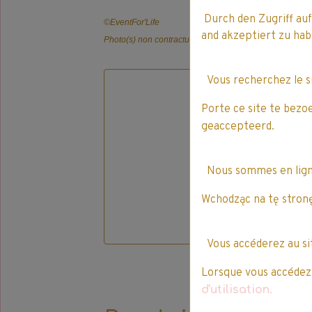
Durch den Zugriff auf
©️EventFor'Life
and akzeptiert zu h
Photo(s) non contractuelle(s).
Vous recherchez le 
Porte ce site te bezo
geaccepteerd.
Nous sommes en lig
Wchodząc na tę stronę
Vous accéderez au s
Lorsque vous accédez à
d'utilisation.