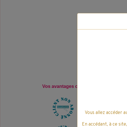
Vos avantages clients pour l'achat, de 
4
E
v
e
n
t
L
i
f
e
'
P
a
y
Vous allez accéder a
En accédant, à ce site