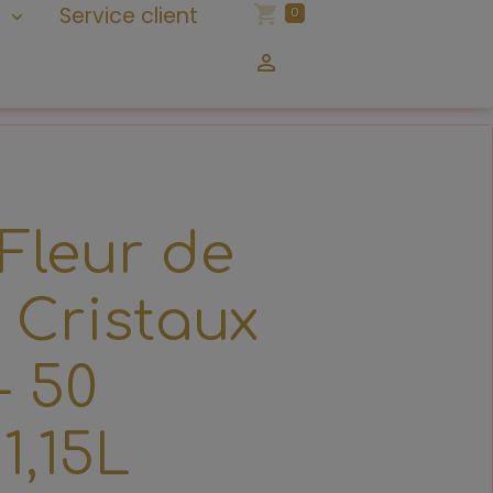
n
Service client
0
 Fleur de
& Cristaux
- 50
1,15L