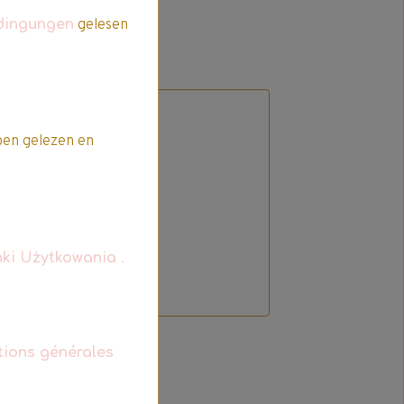
dingungen
gelesen
en gelezen en
t
ki Użytkowania
.
tions générales