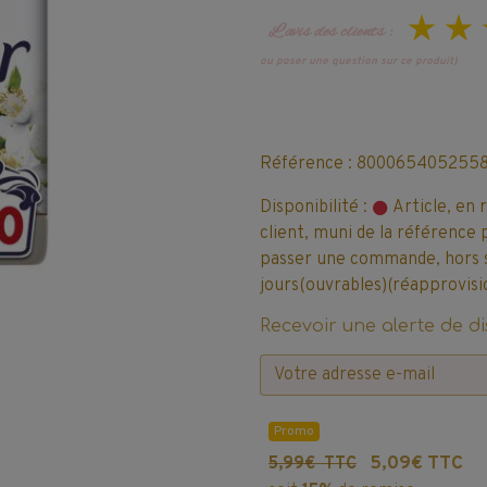
L’avis des clients :
ou poser une question sur ce produit)
Référence : 800065405255
Disponibilité :
Article, en 
client, muni de la référence 
passer une commande, hors sto
jours(ouvrables)(réapprovisi
Recevoir une alerte de di
Promo
5,09€ TTC
5,99€ TTC