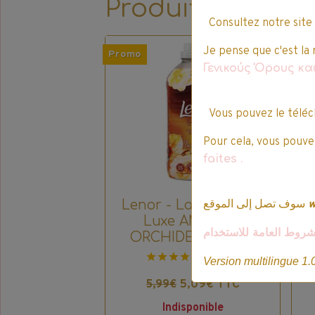
Produits qui pe
Consultez notre site
Je pense que c'est la 
Promo
Pro
Γενικούς Όρους κ
Vous pouvez le téléc
Pour cela, vous pouvez
faites
.
سوف تصل إلى الموقع
Lenor - La collection
Luxe AMBRE &
شروط العامة للاستخدام
ORCHIDEE - 1,155L
L
2 votes.
Version multilingue 1.
5,09€ TTC
5,99€
Indisponible