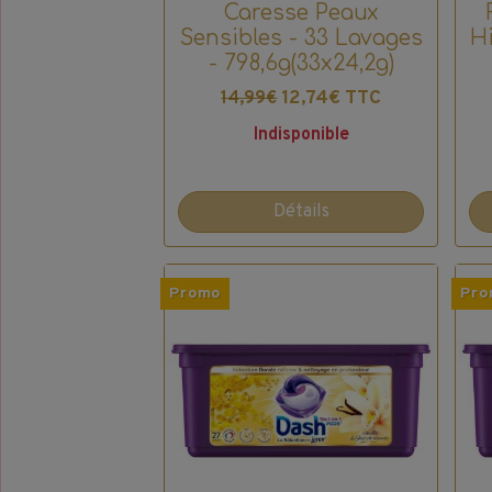
Caresse Peaux
Sensibles - 33 Lavages
Hi
- 798,6g(33x24,2g)
12,74€ TTC
14,99€
Indisponible
Détails
Promo
Pro