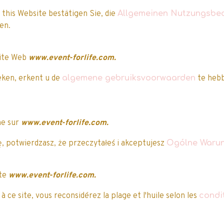
 this Website bestätigen Sie, die
Allgemeinen Nutzungsbe
aben.
site Web
www.event-forlife.com.
eken, erkent u de
algemene gebruiksvoorwaarden
te hebb
ne sur
www.event-forlife.com.
, potwierdzasz, że przeczytałeś i akceptujesz
Ogólne Warun
ite
www.event-forlife.com.
Nos clients ont attribué une note à ce produi
 ce site, vous reconsidérez la plage et l'huile selon les
condi
5/5