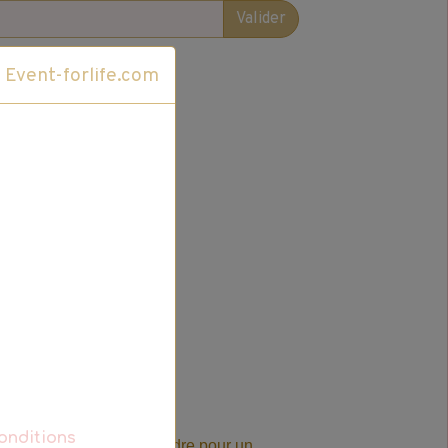
Valider
Cliquez ici pour accéder au site Event-forlife.com
onditions
t-en-1 Pods Coup de Foudre pour un