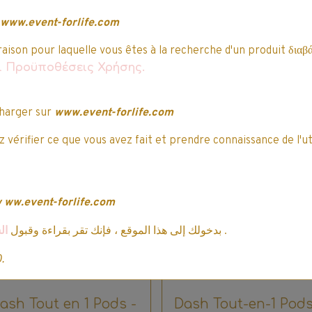
www.event-forlife.com
Attribuez-lui une note
Vous avez acheté
cet article ?
raison pour laquelle vous êtes à la recherche d'un produit διαβά
αι Προϋποθέσεις Χρήσης.
uvent vous intéresser…
harger sur
www.event-forlife.com
mo
Promo
 vérifier ce que vous avez fait et prendre connaissance de l'ut
w
ww.event-forlife.com
ال
بدخولك إلى هذا الموقع ، فإنك تقر بقراءة وقبول
.
0.
ash Tout en 1 Pods -
Dash Tout-en-1 Pods