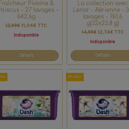
Fraîcheur Pivoine &
La collection avec
biscus - 27 lavages -
Lenor - Aérienne - 
642,6g
lavages - 761,6
g(32x23,8 g)
11,04€ TTC
12,99€
12,74€ TTC
14,99€
Indisponible
Indisponible
Détails
Détails
mo
Promo