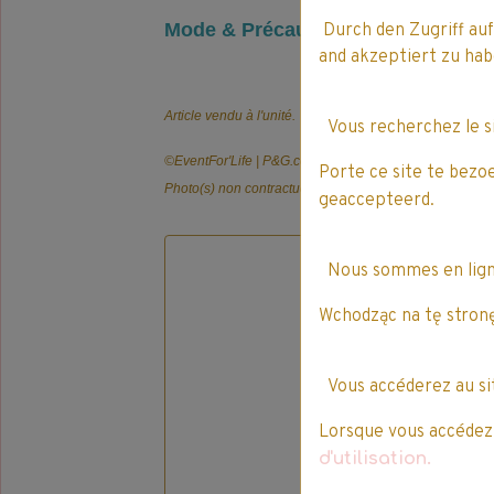
Mode & Précautions d’emploi
Durch den Zugriff auf
and akzeptiert zu h
Article vendu à l'unité.
Vous recherchez le 
©️EventFor'Life | P&G.com
Porte ce site te bezo
Photo(s) non contractuelle(s).
geaccepteerd.
Nous sommes en lig
Wchodząc na tę stronę
Vous accéderez au s
Lorsque vous accédez à
d'utilisation.