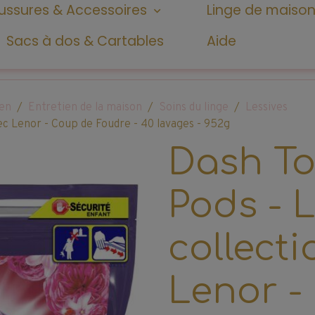
ssures & Accessoires
Linge de maiso
Sacs à dos & Cartables
Aide
ien
Entretien de la maison
Soins du linge
Lessives
vec Lenor - Coup de Foudre - 40 lavages - 952g
Dash To
Pods - 
collecti
Lenor -