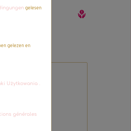
dingungen
gelesen
en gelezen en
ki Użytkowania
.
t
tions générales