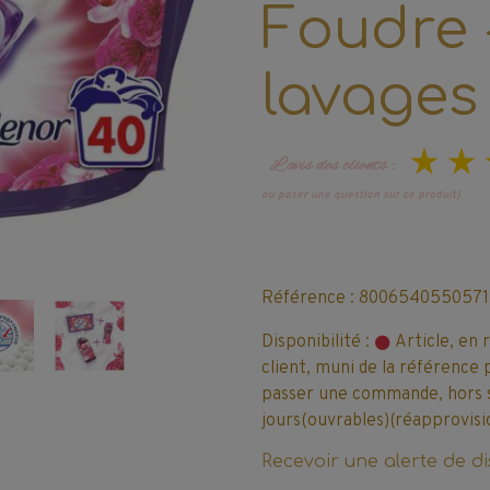
Foudre 
lavages
L’avis des clients :
ou poser une question sur ce produit)
Référence : 8006540550571
Disponibilité :
Article, en 
client, muni de la référence 
passer une commande, hors sto
jours(ouvrables)(réapprovisi
Recevoir une alerte de di