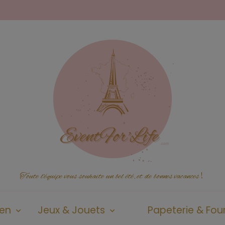
Toute l'équipe vous souhaite un bel été, et de bonnes vacances
!
ien
Jeux & Jouets
Papeterie & Four