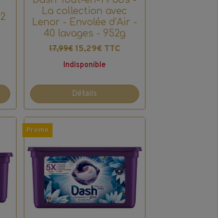
La collection avec
32
Lenor - Envolée d’Air -
40 lavages - 952g
15,29€ TTC
17,99€
Indisponible
Détails
Promo