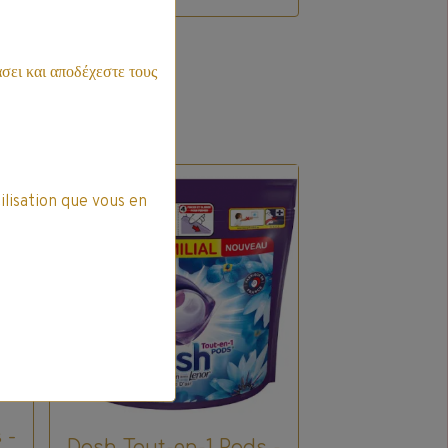
σει και αποδέχεστε τους
Promo
ilisation que vous en
 -
Dash Tout-en-1 Pods -