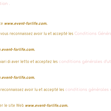
ation
.
nettoyage intense et un .
..
+ d’infos
Contenance :
40 Capsules(Pods) | 0,952Kg
ite
www.event-forlife.com.
 vous reconnaissez avoir lu et accepté les
Conditions Généra
event-forlife.com.
hiari di aver letto et acceptez les
conditions générales d'uti
e après, la validation
event-forlife.com.
 reconnaissez avoir lu et accepté les
conditions générales d
r le site Web
www.event-forlife.com.