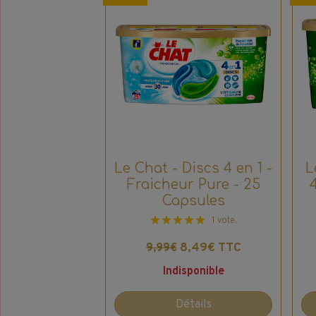
Le Chat - Discs 4 en 1 -
L
Fraicheur Pure - 25
Capsules
1 vote.
8,49€ TTC
9,99€
Indisponible
Détails