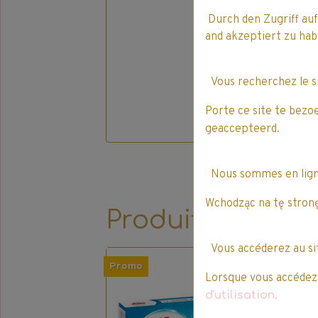
Durch den Zugriff auf
and akzeptiert zu h
Vous recherchez le 
Porte ce site te bezo
geaccepteerd.
Nous sommes en lig
Wchodząc na tę stronę
Produits qui pe
Vous accéderez au s
Promo
Pro
Lorsque vous accédez à
d'utilisation.