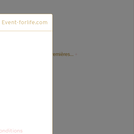
Cliquez ici pour accéder au site Event-forlife.com
et efficacité avec les premières...
+
g)
onditions