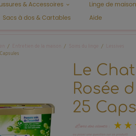
ssures & Accessoires
Linge de maiso
Sacs à dos & Cartables
Aide
ien
Entretien de la maison
Soins du linge
Lessives
 Capsules
Le Chat 
Rosée d
25 Caps
L’avis des clients :
ou poser une question sur ce produit)