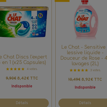
Le Chat - Sensitive 
lessive liquide -
e Chat Discs l’expert
Douceur de Rose - 
4 en 1 (x25 Capsules)
lavages (2L)
4 votes.
3 votes.
8,42€ TTC
9,90€
8,92€ TTC
10,49€
Indisponible
Indisponible
Détails
Détails