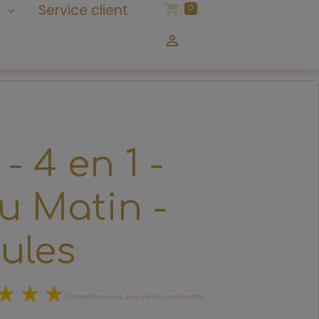
n
Service client
0
- 4 en 1 -
u Matin -
ules
(Connectez-vous pour noter, commenter,