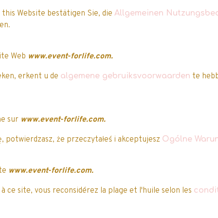
 this Website bestätigen Sie, die
Allgemeinen Nutzungsbe
aben.
Nos clients ont attribué une note à ce produi
site Web
www.event-forlife.com.
eken, erkent u de
algemene gebruiksvoorwaarden
te hebb
5/5
Attribuez-lui une note
ne sur
www.event-forlife.com.
Vous avez acheté
cet article ?
, potwierdzasz, że przeczytałeś i akceptujesz
Ogólne Warun
uvent vous intéresser…
ite
www.event-forlife.com.
mo
Promo
 ce site, vous reconsidérez la plage et l'huile selon les
condi