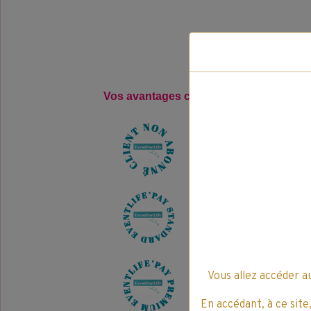
Vos avantages clients pour l'achat, de 
9
E
v
e
n
t
L
i
f
e
'
P
a
y
18
E
v
e
n
t
L
i
f
e
'
P
a
y
Vous allez accéder a
27
E
v
e
n
t
L
i
f
e
'
P
a
y
En accédant, à ce site