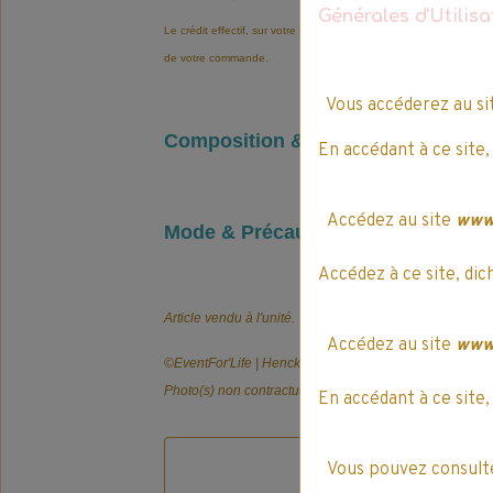
Générales d'Utilis
Le crédit effectif, sur votre compte EventLife'Pay, est automatiqu
de votre commande.
Vous accéderez au s
Composition & Infos légales
En accédant à ce site,
Accédez au site
www.
Mode & Précautions d’emploi
Accédez à ce site, dic
Article vendu à l'unité.
Accédez au site
www.
©️EventFor'Life | Henckel France
Photo(s) non contractuelle(s).
En accédant à ce site,
Vous pouvez consulte