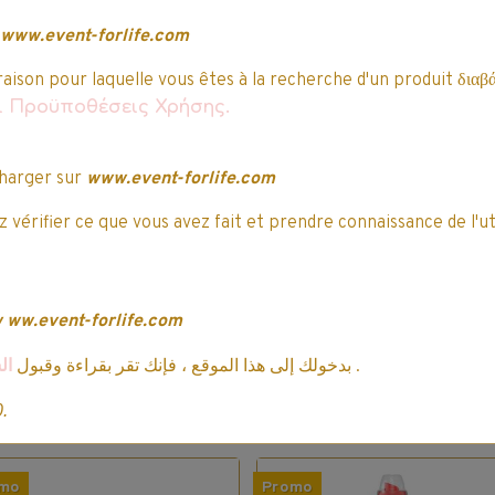
www.event-forlife.com
raison pour laquelle vous êtes à la recherche d'un produit διαβά
αι Προϋποθέσεις Χρήσης.
harger sur
www.event-forlife.com
e Chat - Duo Bulles -
Le Chat - Duo Bulles
ouffle de Fraîcheur -
L’Expert Détachan
 vérifier ce que vous avez fait et prendre connaissance de l'ut
32 Capsules
Actif - 32 Capsule
2 votes.
13 votes.
6,71€ TTC
6,71€ TTC
7,89€
7,89€
w
ww.event-forlife.com
Indisponible
Indisponible
ال
بدخولك إلى هذا الموقع ، فإنك تقر بقراءة وقبول
.
Détails
Détails
0.
mo
Promo