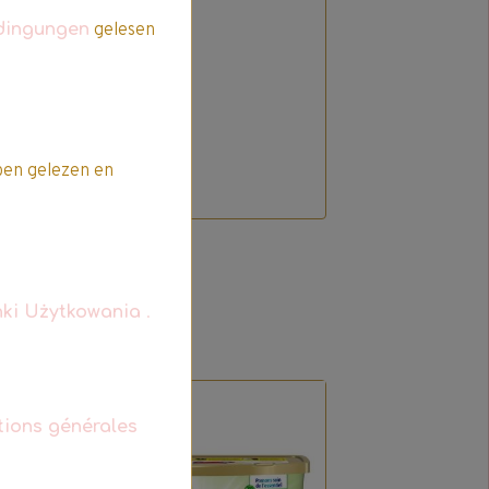
dingungen
gelesen
t
en gelezen en
ki Użytkowania
.
Promo
tions générales