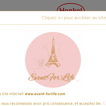
Fabricant :
Henckel
ce produit
Caractéristiques du produit
Le Chat Discs associe avancée technologique 
d’infos
Contenance :
25 Capsules | 0,625Kg(25x25
u site internet
www.event-forlife.com
, vous reconnaissez avoir pris connaissance, et acceptez les
C