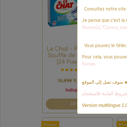
Consultez notre site
Je pense que c'est la 
Γενικούς Όρους κ
Vous pouvez le téléc
Le Chat - Power Bars -
L
Souffle de Fraîcheur -
S
Pour cela, vous pouvez
(24 Power Bars)
faites
.
1 vote.
9,34€ TTC
10,99€
سوف تصل إلى الموقع
Indisponible
شروط العامة للاستخدام
Détails
Version multilingue 1.
Promo
Pro