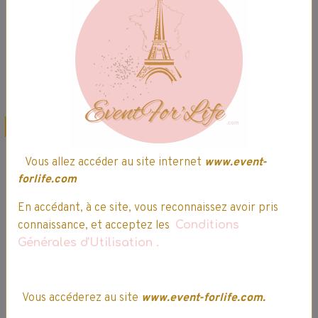
50Ml - dès 3 ans
- 75Ml - Dès 7 ans
1,29€
1,10€ TTC
1,69€
1,44€ TTC
Indisponible
Indisponible
Détails
Détails
Promo
Promo
Vous allez accéder au site internet
www.event-
forlife.com
Dentifrice fluoré
En accédant, à ce site, vous reconnaissez avoir pris
Oral-B Junior -
connaissance, et acceptez les
Conditions
Star Wars - 75 Ml -
Générales d'Utilisation
.
Dès 6 ans
Dentifrice Signal
2 votes.
Kids - Goût Fraise
Vous accéderez au site
www.event-forlife.com.
Gaga - 50Ml - dès
2,13€
1,81€ TTC