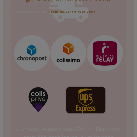
**voir conditions, sur les
Conditions Générales de Vente
Livraison express sous 24h, en France et