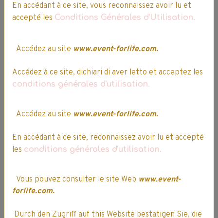
3 ans
En accédant à ce site, vous reconnaissez avoir lu et
Indisponible
1,29€
1,10€ TTC
accepté les
Conditions Générales d'Utilisation.
Indisponible
Accédez au site
www.event-forlife.com.
Détails
Détails
Accédez à ce site, dichiari di aver letto et acceptez les
conditions générales d'utilisation.
Partager
Facebook
X
Email
Accédez au site
www.event-forlife.com.
Questions / Réponses
En accédant à ce site, reconnaissez avoir lu et accepté
les
conditions générales d'utilisation.
Aucune question. Soyez le premier à poser une question.
Vous pouvez consulter le site Web
www.event-
★
★
★
★
★
forlife.com.
1
vote. Moyenne
5
sur 5.
Durch den Zugriff auf this Website bestätigen Sie, die