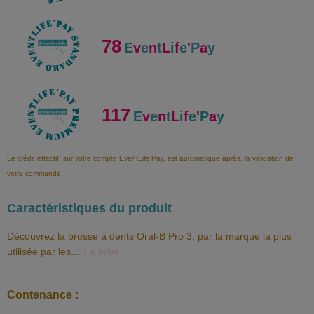
78
E
v
e
n
t
L
i
f
e
'
P
a
y
117
E
v
e
n
t
L
i
f
e
'
P
a
y
Le crédit effectif, sur votre compte EventLife'Pay, est automatique après, la validation de
votre commande.
Caractéristiques du produit
Découvrez la brosse à dents Oral-B Pro 3, par la marque la plus
utilisée par les...
+ d’infos
Contenance :