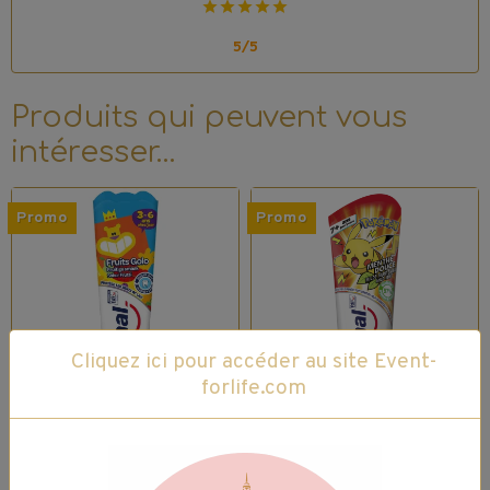
5/5
Produits qui peuvent vous
intéresser…
Promo
Promo
Cliquez ici pour accéder au site Event-
forlife.com
Dentifrice Signal
Dentifrice Signal
Kids - FruitGolo -
Junior - Pokémon