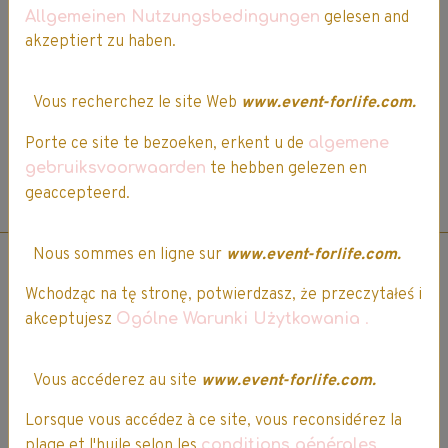
Allgemeinen Nutzungsbedingungen
gelesen and
akzeptiert zu haben.
Vous devez être connecté pour poster un commentaire
Vous recherchez le site Web
www.event-forlife.com.
Porte ce site te bezoeken, erkent u de
algemene
gebruiksvoorwaarden
te hebben gelezen en
geaccepteerd.
*Vous devez être connecté pour attribuer une note, commenter, ou poser une
question sur ce produit. Voir ci-dessus.
Nous sommes en ligne sur
www.event-forlife.com.
Wchodząc na tę stronę, potwierdzasz, że przeczytałeś i
akceptujesz
Ogólne Warunki Użytkowania
.
Prise de commande par
téléphone.
Vous accéderez au site
www.event-forlife.com.
Lorsque vous accédez à ce site, vous reconsidérez la
03 64 17 29 92
plage et l'huile selon les
conditions générales