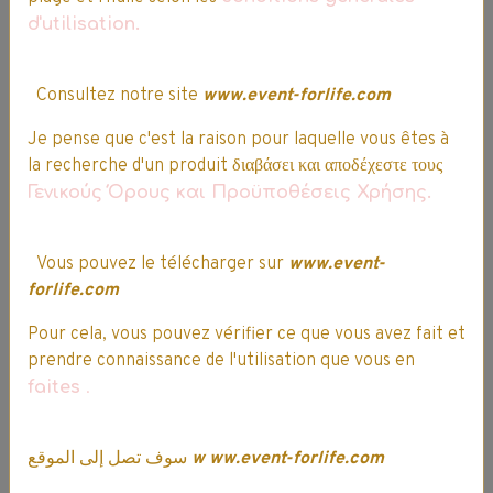
d'utilisation.
Difficultés pour passer votre
commande ? Nos conseillers sont
Consultez notre site
www.event-forlife.com
disponibles pour réaliser la prise de
commande par téléphone.
Je pense que c'est la raison pour laquelle vous êtes à
la recherche d'un produit διαβάσει και αποδέχεστε τους
Γενικούς Όρους και Προϋποθέσεις Χρήσης.
Société française
Vous pouvez le télécharger sur
www.event-
forlife.com
Pour cela, vous pouvez vérifier ce que vous avez fait et
prendre connaissance de l'utilisation que vous en
Service client
faites
.
Entrepôts
Siège social
سوف تصل إلى الموقع
w
ww.event-forlife.com