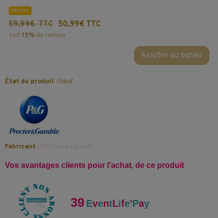
Promo
59,99€ TTC
50,99€ TTC
soit
15%
de remise
Ajouter au panier
État du produit :
Neuf
Fabricant :
P&G www.pg.com
Vos avantages clients pour l'achat, de ce produit
39
E
v
e
n
t
L
i
f
e
'
P
a
y