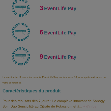
3
E
v
e
n
t
L
i
f
e
'
P
a
y
6
E
v
e
n
t
L
i
f
e
'
P
a
y
9
E
v
e
n
t
L
i
f
e
'
P
a
y
Le crédit effectif, sur votre compte EventLife'Pay, se fera sous 14 jours après validation de
votre commande.
Caractéristiques du produit
Pour des résultats dès 7 jours : Le complexe innovant de Sanogyl
Soin Duo Sensibilité au Citrate de Potassium et à
...
+ d’infos