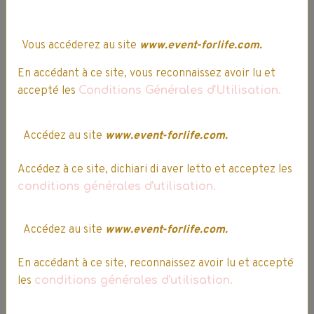
Vous accéderez au site
www.event-forlife.com.
Dentifrice Signal
Intégral 8 -
En accédant à ce site, vous reconnaissez avoir lu et
Haleine Fraîche
accepté les
Conditions Générales d'Utilisation.
1,99€
1,69€ TTC
Accédez au site
www.event-forlife.com.
Accédez à ce site, dichiari di aver letto et acceptez les
Ajouter au panier
conditions générales d'utilisation.
Détails
Accédez au site
www.event-forlife.com.
En accédant à ce site, reconnaissez avoir lu et accepté
Partager
Facebook
X
Email
les
conditions générales d'utilisation.