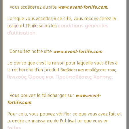
Vous accéderez au site
www.event-forlife.com.
Lorsque vous accédez à ce site, vous reconsidérez la
Prise de commande par
plage et l'huile selon les
conditions générales
téléphone.
d'utilisation.
03 64 17 29 92
Consultez notre site
www.event-forlife.com
Je pense que c'est la raison pour laquelle vous êtes à
Difficultés pour passer votre
la recherche d'un produit διαβάσει και αποδέχεστε τους
commande ? Nos conseillers sont
Γενικούς Όρους και Προϋποθέσεις Χρήσης.
disponibles pour réaliser la prise de
commande par téléphone.
Vous pouvez le télécharger sur
www.event-
forlife.com
Pour cela, vous pouvez vérifier ce que vous avez fait et
prendre connaissance de l'utilisation que vous en
Société française
faites
.