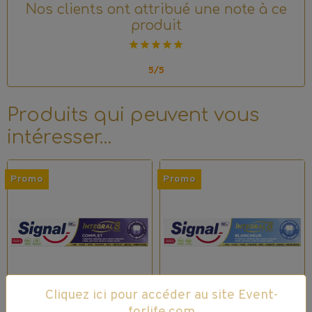
Nos clients ont attribué une note à ce
produit
5/5
Produits qui peuvent vous
intéresser…
Promo
Promo
Cliquez ici pour accéder au site Event-
forlife.com