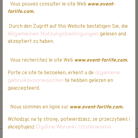
Vous pouvez consulter le site Web
www.event-
Questions / Réponses
forlife.com.
Aucune question. Soyez le premier à poser une question.
Durch den Zugriff auf this Website bestätigen Sie, die
Allgemeinen Nutzungsbedingungen
gelesen and
★
★
★
★
★
akzeptiert zu haben.
Aucune note. Soyez le premier à attribuer une note !
Vous recherchez le site Web
www.event-forlife.com.
Vous devez être connecté pour poster un commentaire
Porte ce site te bezoeken, erkent u de
algemene
gebruiksvoorwaarden
te hebben gelezen en
geaccepteerd.
Nous sommes en ligne sur
www.event-forlife.com.
*Vous devez être connecté pour attribuer une note, commenter, ou poser une
Wchodząc na tę stronę, potwierdzasz, że przeczytałeś i
question sur ce produit. Voir ci-dessus.
akceptujesz
Ogólne Warunki Użytkowania
.