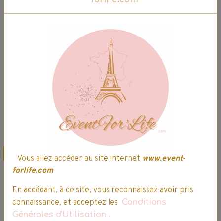
Dentifrice Signal
Dentifrice Signal
Intégral 8 -
Intégral 8 -
Complet
Blancheur
1,99€
1,69€ TTC
1,99€
1,69€ TTC
Ajouter au panier
Ajouter au panier
Détails
Détails
Promo
Vous allez accéder au site internet
www.event-
forlife.com
En accédant, à ce site, vous reconnaissez avoir pris
connaissance, et acceptez les
Conditions
Générales d'Utilisation
.