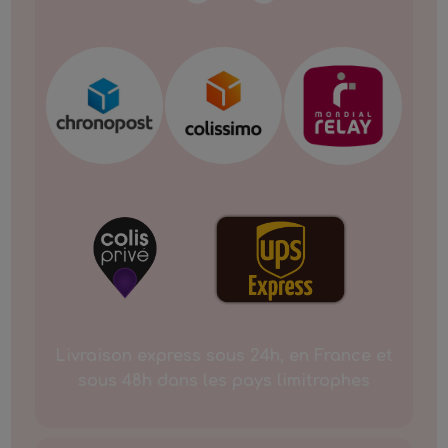
Livraison express sous 24h, en France et
sous 48h dans les pays limitrophes