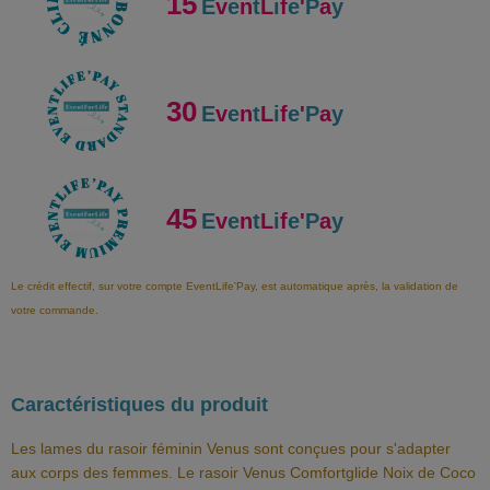
15
E
v
e
n
t
L
i
f
e
'
P
a
y
30
E
v
e
n
t
L
i
f
e
'
P
a
y
45
E
v
e
n
t
L
i
f
e
'
P
a
y
Le crédit effectif, sur votre compte EventLife'Pay, est automatique après, la validation de
votre commande.
Caractéristiques du produit
Les lames du rasoir féminin Venus sont conçues pour s'adapter
aux corps des femmes. Le rasoir Venus Comfortglide Noix de Coco