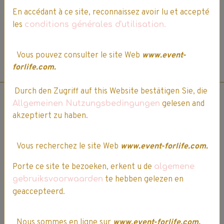
En accédant à ce site, reconnaissez avoir lu et accepté
les
conditions générales d'utilisation.
Vous pouvez consulter le site Web
www.event-
*Vous devez être connecté pour attribuer une note, commenter, ou poser une
forlife.com.
question sur ce produit. Voir ci-dessus.
Durch den Zugriff auf this Website bestätigen Sie, die
Allgemeinen Nutzungsbedingungen
gelesen and
akzeptiert zu haben.
Prise de commande par
Vous recherchez le site Web
www.event-forlife.com.
téléphone.
Porte ce site te bezoeken, erkent u de
algemene
gebruiksvoorwaarden
te hebben gelezen en
03 64 17 29 92
geaccepteerd.
Difficultés pour passer votre
Nous sommes en ligne sur
www.event-forlife.com.