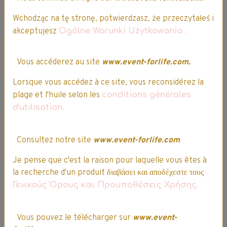
commande ? Nos conseillers sont
disponibles pour réaliser la prise de
Wchodząc na tę stronę, potwierdzasz, że przeczytałeś i
commande par téléphone.
akceptujesz
Ogólne Warunki Użytkowania
.
Vous accéderez au site
www.event-forlife.com.
Lorsque vous accédez à ce site, vous reconsidérez la
Société française
plage et l'huile selon les
conditions générales
d'utilisation.
Service client
Consultez notre site
www.event-forlife.com
Entrepôts
Je pense que c'est la raison pour laquelle vous êtes à
la recherche d'un produit διαβάσει και αποδέχεστε τους
Siège social
Γενικούς Όρους και Προϋποθέσεις Χρήσης.
situés dans le nord de la France.
Vous pouvez le télécharger sur
www.event-