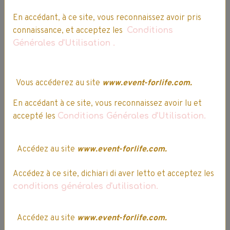
5/5
En accédant, à ce site, vous reconnaissez avoir pris
connaissance, et acceptez les
Conditions
Attribuez-lui une note
Vous avez acheté
cet article ?
Générales d'Utilisation
.
Partager
Facebook
X
Email
Vous accéderez au site
www.event-forlife.com.
En accédant à ce site, vous reconnaissez avoir lu et
Questions / Réponses
accepté les
Conditions Générales d'Utilisation.
Aucune question. Soyez le premier à poser une question.
Accédez au site
www.event-forlife.com.
★
★
★
★
★
Accédez à ce site, dichiari di aver letto et acceptez les
Aucune note. Soyez le premier à attribuer une note !
conditions générales d'utilisation.
Vous devez être connecté pour poster un commentaire
Accédez au site
www.event-forlife.com.