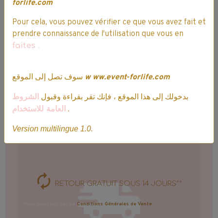
forlife.com
Pour cela, vous pouvez vérifier ce que vous avez fait et
Expédition, Livraison & Retour
prendre connaissance de l'utilisation que vous en
faites
.
Expédition
Ultra rapide :
سوف تصل إلى الموقع
w
ww.event-forlife.com
commande expédiée sous 24h
بدخولك إلى هذا الموقع ، فإنك تقر بقراءة وقبول
الشروط
Frais de port offert dès 60.00€
العامة للاستخدام
.
d'achat(s)*
Version multilingue 1.0.
RETOUR GRATUIT SOUS 14 JOURS**
**voir conditions, sur les
Conditions Générales de Vente