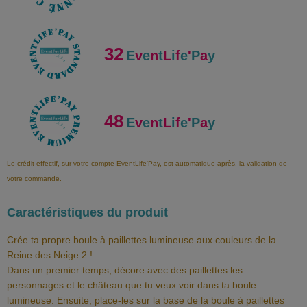
32
E
v
e
n
t
L
i
f
e
'
P
a
y
48
E
v
e
n
t
L
i
f
e
'
P
a
y
Le crédit effectif, sur votre compte EventLife'Pay, est automatique après, la validation de
votre commande.
Caractéristiques du produit
Crée ta propre boule à paillettes lumineuse aux couleurs de la
Reine des Neige 2 !
Dans un premier temps, décore avec des paillettes les
personnages et le château que tu veux voir dans ta boule
lumineuse. Ensuite, place-les sur la base de la boule à paillettes