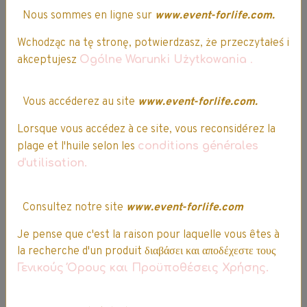
Nous sommes en ligne sur
www.event-forlife.com.
Difficultés pour passer votre
commande ? Nos conseillers sont
Wchodząc na tę stronę, potwierdzasz, że przeczytałeś i
disponibles pour réaliser la prise de
akceptujesz
Ogólne Warunki Użytkowania
.
commande par téléphone.
Vous accéderez au site
www.event-forlife.com.
Lorsque vous accédez à ce site, vous reconsidérez la
plage et l'huile selon les
conditions générales
Société française
d'utilisation.
Consultez notre site
www.event-forlife.com
Service client
Je pense que c'est la raison pour laquelle vous êtes à
Entrepôts
la recherche d'un produit διαβάσει και αποδέχεστε τους
Γενικούς Όρους και Προϋποθέσεις Χρήσης.
Siège social
situés dans le nord de la France.