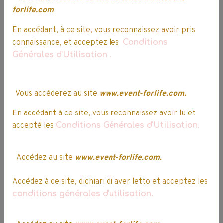
produit
forlife.com
En accédant, à ce site, vous reconnaissez avoir pris
5/5
connaissance, et acceptez les
Conditions
Générales d'Utilisation
.
Attribuez-lui une note
Vous avez acheté
cet article ?
Vous accéderez au site
www.event-forlife.com.
Partager
Facebook
X
Email
En accédant à ce site, vous reconnaissez avoir lu et
accepté les
Conditions Générales d'Utilisation.
Questions / Réponses
Aucune question. Soyez le premier à poser une question.
Accédez au site
www.event-forlife.com.
★
★
★
★
★
Accédez à ce site, dichiari di aver letto et acceptez les
conditions générales d'utilisation.
1
vote. Moyenne
5
sur 5.