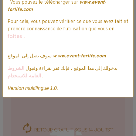
Vous pouvez le télécharger sur
www.event-
forlife.com
Pour cela, vous pouvez vérifier ce que vous avez fait et
prendre connaissance de l'utilisation que vous en
Expédition, Livraison & Retour
faites
.
سوف تصل إلى الموقع
w
ww.event-forlife.com
Expédition
Ultra rapide :
commande expédiée sous 24h
بدخولك إلى هذا الموقع ، فإنك تقر بقراءة وقبول
الشروط
العامة للاستخدام
.
Frais de port offert dès 60.00€
d'achat(s)*
Version multilingue 1.0.
RETOUR GRATUIT SOUS 14 JOURS**