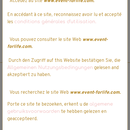
Accédez au site
www.event-forlife.com.
Vous devez être connecté pour poster un commentaire
En accédant à ce site, reconnaissez avoir lu et accepté
les
conditions générales d'utilisation.
Vous pouvez consulter le site Web
www.event-
forlife.com.
*Vous devez être connecté pour attribuer une note, commenter, ou poser une
question sur ce produit. Voir ci-dessus.
Durch den Zugriff auf this Website bestätigen Sie, die
Allgemeinen Nutzungsbedingungen
gelesen and
akzeptiert zu haben.
Vous recherchez le site Web
www.event-forlife.com.
Prise de commande par
téléphone.
Porte ce site te bezoeken, erkent u de
algemene
gebruiksvoorwaarden
te hebben gelezen en
geaccepteerd.
03 64 17 29 92