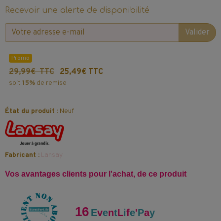
Recevoir une alerte de disponibilité
Valider
Promo
29,99€ TTC
25,49€ TTC
soit
15%
de remise
État du produit :
Neuf
Fabricant :
Lansay
Vos avantages clients pour l'achat, de ce produit
16
E
v
e
n
t
L
i
f
e
'
P
a
y