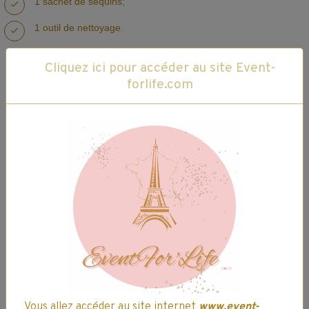
1 sachet de sequins;
1 outil de nettoyage.
Cliquez ici pour accéder au site Event-
forlife.com
Dès 5 ans.
Article vendu à l'unité.
©️EventFor'Life
Photo(s) non contractuelle(s).
Nos clients ont attribué une note à ce
Vous allez accéder au site internet
www.event-