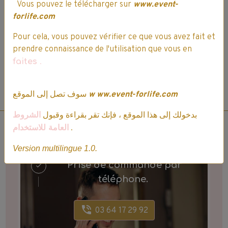
Vous pouvez le télécharger sur
www.event-
Vous devez être connecté pour poster un commentaire
forlife.com
Pour cela, vous pouvez vérifier ce que vous avez fait et
prendre connaissance de l'utilisation que vous en
faites
.
*Vous devez être connecté pour attribuer une note, commenter, ou poser une
سوف تصل إلى الموقع
w
ww.event-forlife.com
question sur ce produit. Voir ci-dessus.
بدخولك إلى هذا الموقع ، فإنك تقر بقراءة وقبول
الشروط
العامة للاستخدام
.
Version multilingue 1.0.
Prise de commande par
téléphone.
03 64 17 29 92