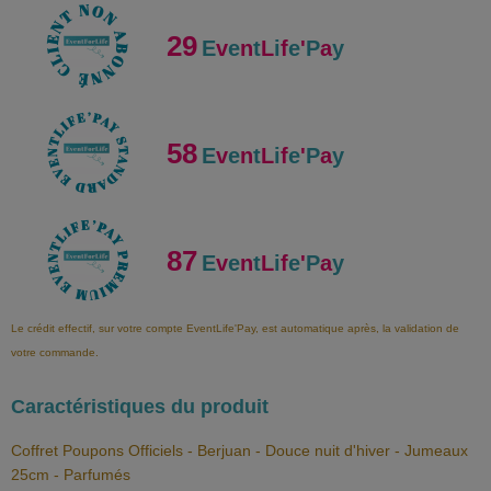
29
E
v
e
n
t
L
i
f
e
'
P
a
y
58
E
v
e
n
t
L
i
f
e
'
P
a
y
87
E
v
e
n
t
L
i
f
e
'
P
a
y
Le crédit effectif, sur votre compte EventLife'Pay, est automatique après, la validation de
votre commande.
Caractéristiques du produit
Coffret Poupons Officiels - Berjuan - Douce nuit d'hiver - Jumeaux
25cm - Parfumés