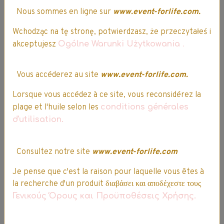
Nous sommes en ligne sur
www.event-forlife.com.
Ajouter au panier
Ajouter au panier
Wchodząc na tę stronę, potwierdzasz, że przeczytałeś i
akceptujesz
Ogólne Warunki Użytkowania
.
Détails
Détails
Vous accéderez au site
www.event-forlife.com.
Lorsque vous accédez à ce site, vous reconsidérez la
Partager
Facebook
X
Email
plage et l'huile selon les
conditions générales
d'utilisation.
Questions / Réponses
Consultez notre site
www.event-forlife.com
Aucune question. Soyez le premier à poser une question.
Je pense que c'est la raison pour laquelle vous êtes à
★
★
★
★
★
la recherche d'un produit διαβάσει και αποδέχεστε τους
Γενικούς Όρους και Προϋποθέσεις Χρήσης.
1
vote. Moyenne
5
sur 5.