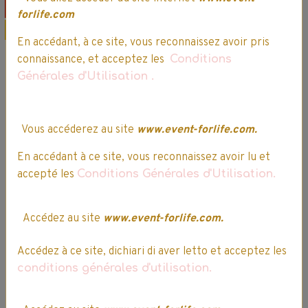
Offre spéciale
Sélection Noël
forlife.com
Promo
Promo
En accédant, à ce site, vous reconnaissez avoir pris
connaissance, et acceptez les
Conditions
Générales d'Utilisation
.
Poupée Interactive
- Falca - I love
Vous accéderez au site
www.event-forlife.com.
Mum - 38 cm
My Garden Baby -
En accédant à ce site, vous reconnaissez avoir lu et
Mon Bébé Lapin
19,99€
16,99€ TTC
accepté les
Conditions Générales d'Utilisation.
se brosse les
dents
29,99€
25,49€ TTC
Accédez au site
www.event-forlife.com.
Accédez à ce site, dichiari di aver letto et acceptez les
conditions générales d'utilisation.
Ajouter au panier
Ajouter au panier