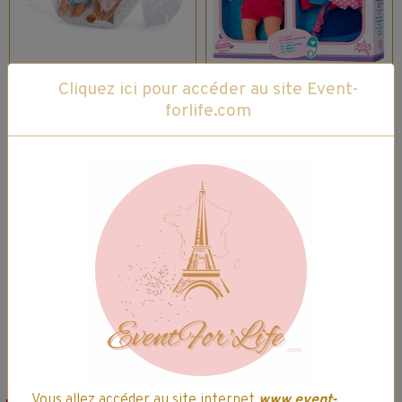
Cliquez ici pour accéder au site Event-
Berjuan - Mes
Coffret Poupon 38
forlife.com
Poupons Jumeaux
cm Gugu et ses 4
- Douce nuit -
ensembles
Certifié
24,99€
21,24€ TTC
Authentique
29,99€
25,49€ TTC
Ajouter au panier
Ajouter au panier
Détails
Détails
Vous allez accéder au site internet
www.event-