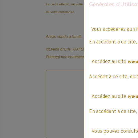
Générales d'Utilis
Le crédit effectif, sur votre compte EventLife'Pay, est automatiqu
de votre commande.
Vous accéderez au s
Article vendu à l'unité.
En accédant à ce site,
©️EventFor'Life | OXFORD
Photo(s) non contractuelle(s).
Accédez au site
www.
Accédez à ce site, dic
Accédez au site
www.
En accédant à ce site,
Vous pouvez consulte