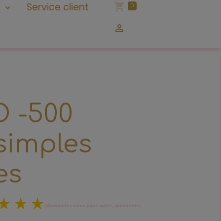
n
Service client
0
s
 -500
simples
es
(Connectez-vous pour noter, commenter,