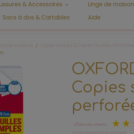
ssures & Accessoires
Linge de maiso
Sacs à dos & Cartables
Aide
itures scolaires
Copies simples & Copies Doubles Perforée
es
OXFORD
Copies 
perforé
L’avis des clients :
ou poser une question sur ce produit)