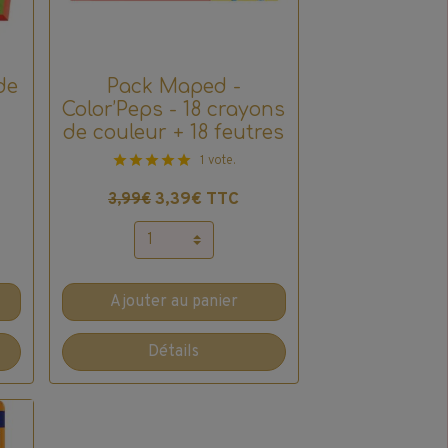
de
Pack Maped -
Color’Peps - 18 crayons
de couleur + 18 feutres
1 vote.
3,39€ TTC
3,99€
Ajouter au panier
Détails