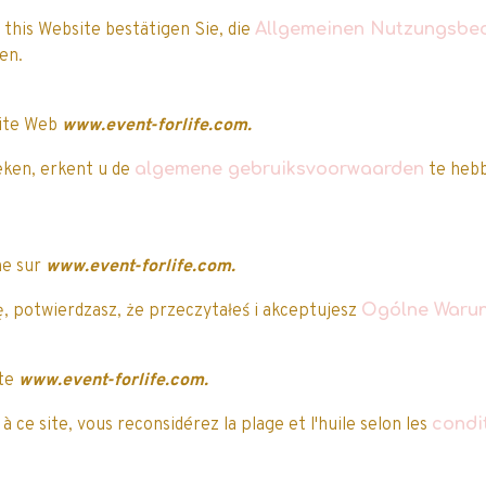
 this Website bestätigen Sie, die
Allgemeinen Nutzungsbe
Attribuez-lui une note
Vous avez acheté
cet article ?
aben.
uvent vous intéresser…
site Web
www.event-forlife.com.
eken, erkent u de
algemene gebruiksvoorwaarden
te hebb
mo
Promo
ne sur
www.event-forlife.com.
, potwierdzasz, że przeczytałeś i akceptujesz
Ogólne Warun
ite
www.event-forlife.com.
 ce site, vous reconsidérez la plage et l'huile selon les
condi
Bic Kids - Kid Coule
- 36 feutres de coul