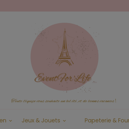
Toute l'équipe vous souhaite un bel été, et de bonnes vacances
!
ien
Jeux & Jouets
Papeterie & Four