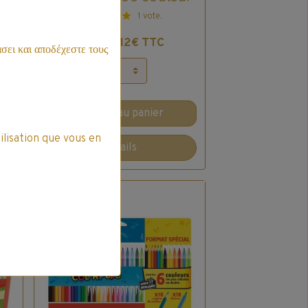
s
1 vote.
2,12€ TTC
2,49€
σει και αποδέχεστε τους
Ajouter au panier
ilisation que vous en
Détails
Promo