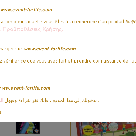
ic Kids - Kid Couleur
dont 6 feutres fluo
24 feutres de couleur
www.event-forlife.com
5,09€ TTC
5,99€
3,31€ TTC
3,89€
raison pour laquelle vous êtes à la recherche d'un produit διαβά
Indisponible
αι Προϋποθέσεις Χρήσης.
harger sur
www.event-forlife.com
Ajouter au panier
 vérifier ce que vous avez fait et prendre connaissance de l'ut
Détails
Détails
w
ww.event-forlife.com
mo
Promo
ال
بدخولك إلى هذا الموقع ، فإنك تقر بقراءة وقبول
.
0.