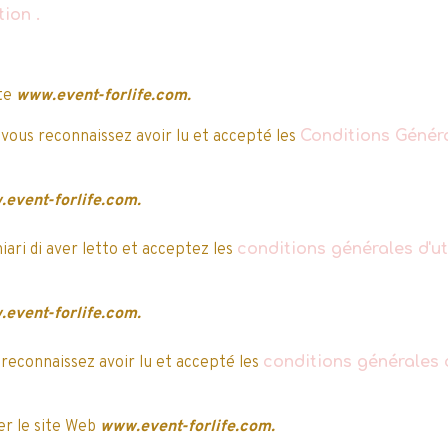
ation
.
e après, la validation
B
A
C
D
E
ite
www.event-forlife.com.
 vous reconnaissez avoir lu et accepté les
Conditions Généra
event-forlife.com.
hiari di aver letto et acceptez les
conditions générales d'uti
event-forlife.com.
Nos clients ont attribué une note à ce produi
 reconnaissez avoir lu et accepté les
conditions générales d
5/5
r le site Web
www.event-forlife.com.