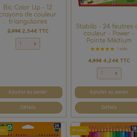
Bic Color Up - 12
crayons de couleur
triangulaires
Stabilo - 24 feutres 
2,54€ TTC
2,99€
couleur - Power -
Pointe Médium
1 vote.
4,24€ TTC
4,99€
Ajouter au panier
Ajouter au panier
Détails
Détails
mo
Promo