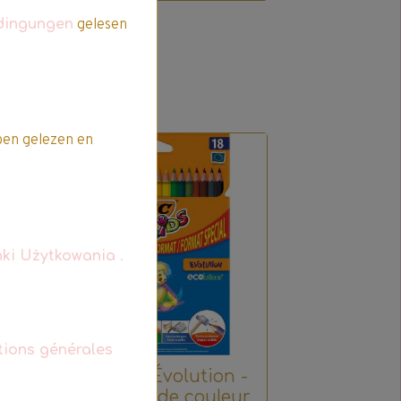
dingungen
gelesen
en gelezen en
Promo
ki Użytkowania
.
tions générales
ur
Bic Kids - Évolution -
eur
18 crayons de couleur