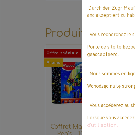
Durch den Zugriff auf
and akzeptiert zu h
Produits qui pe
Vous recherchez le 
Porte ce site te bezo
Offre spéciale
Pro
geaccepteerd.
Promo
Nous sommes en lig
Wchodząc na tę stronę
Vous accéderez au s
Lorsque vous accédez à
d'utilisation.
Coffret Maped - Color
Pep’s - 100 pièces