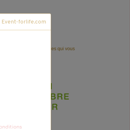
Cliquez ici pour accéder au site Event-forlife.com
s intemporels et iconiques qui vous
alité et votre...
+ d’infos
onditions