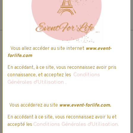
Détails
Vous allez accéder au site internet
www.event-
forlife.com
Prise de commande par
En accédant, à ce site, vous reconnaissez avoir pris
téléphone.
connaissance, et acceptez les
Conditions
Générales d'Utilisation
.
03 64 17 29 92
Vous accéderez au site
www.event-forlife.com.
Difficultés pour passer votre
commande ? Nos conseillers sont
En accédant à ce site, vous reconnaissez avoir lu et
disponibles pour réaliser la prise de
accepté les
Conditions Générales d'Utilisation.
commande par téléphone.