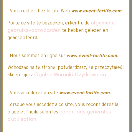
Vous recherchez le site Web
www.event-forlife.com.
Porte ce site te bezoeken, erkent u de
algemene
Expédition
Ultra rapide :
gebruiksvoorwaarden
te hebben gelezen en
commande expédiée sous 24h
geaccepteerd.
Frais de port offert dès 60.00€
d'achat(s)*
Nous sommes en ligne sur
www.event-forlife.com.
Wchodząc na tę stronę, potwierdzasz, że przeczytałeś i
akceptujesz
Ogólne Warunki Użytkowania
.
Vous accéderez au site
RETOUR GRATUIT SOUS 14 JOURS**
www.event-forlife.com.
Lorsque vous accédez à ce site, vous reconsidérez la
**voir conditions, sur les
Conditions Générales de Vente
plage et l'huile selon les
conditions générales
d'utilisation.