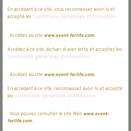
En accédant à ce site, vous reconnaissez avoir lu et
accepté les
Conditions Générales d'Utilisation.
Accédez au site
www.event-forlife.com.
Soupline
Lenor
Accédez à ce site, dichiari di aver letto et acceptez les
Concentré 3D
Unstoppables
conditions générales d'utilisation.
Parfum -
Songes - Parfum
Fraîcheur
de Linge en Perles
Accédez au site
www.event-forlife.com.
Parfumée - Avec
16 doses - 224 g
Huiles essentielles
7,99€
6,79€ TTC
En accédant à ce site, reconnaissez avoir lu et accepté
- Mandarine et
Indisponible
notes de Vanille -
les
conditions générales d'utilisation.
60 lavages - 1,28L
6,99€
5,94€ TTC
Vous pouvez consulter le site Web
www.event-
forlife.com.