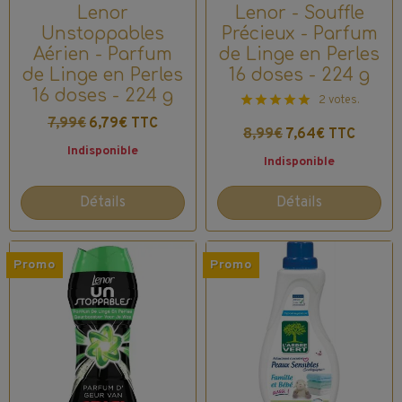
Lenor
Lenor - Souffle
Unstoppables
Précieux - Parfum
Aérien - Parfum
de Linge en Perles
de Linge en Perles
16 doses - 224 g
16 doses - 224 g
2 votes.
7,99€
6,79€ TTC
8,99€
7,64€ TTC
Indisponible
Indisponible
Détails
Détails
Promo
Promo