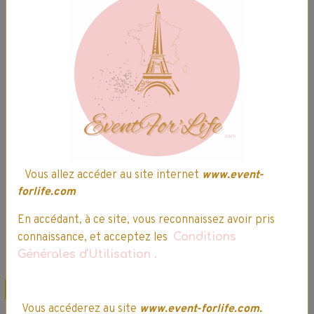
Hypoallergénique
Fraicheur
au Lait d'Amande
Parfumée Avec
Douce - 60 lavages
Huiles essentielles
- 1,35L
- Fleurs Blanches
et notes de Noix
6,99€
5,94€ TTC
de Coco - 56
lavages - 1,2L
6,99€
5,94€ TTC
Vous allez accéder au site internet
www.event-
forlife.com
Ajouter au panier
Ajouter au panier
En accédant, à ce site, vous reconnaissez avoir pris
connaissance, et acceptez les
Conditions
Détails
Détails
Générales d'Utilisation
.
Promo
Promo
Vous accéderez au site
www.event-forlife.com.