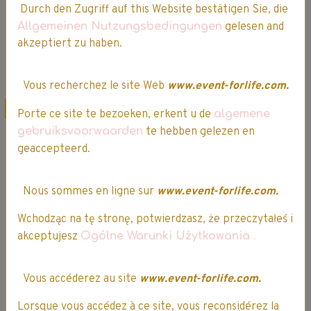
Durch den Zugriff auf this Website bestätigen Sie, die
Ajouter au panier
Allgemeinen Nutzungsbedingungen
gelesen and
akzeptiert zu haben.
Détails
Détails
Vous recherchez le site Web
www.event-forlife.com.
Promo
Promo
Porte ce site te bezoeken, erkent u de
algemene
gebruiksvoorwaarden
te hebben gelezen en
geaccepteerd.
Nous sommes en ligne sur
www.event-forlife.com.
Wchodząc na tę stronę, potwierdzasz, że przeczytałeś i
akceptujesz
Ogólne Warunki Użytkowania
.
Lenor Coup de
Lenor Envolée
foudre - Parfum
d'Air - Parfum de
Vous accéderez au site
www.event-forlife.com.
de Linge en Perles
Linge en Perles 16
16 doses - 224 g
doses - 224 g
Lorsque vous accédez à ce site, vous reconsidérez la