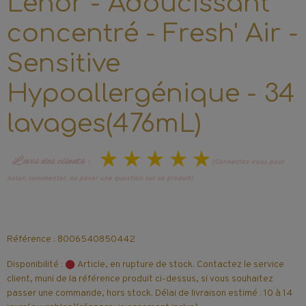
Lenor - Adoucissant
concentré - Fresh' Air -
Sensitive
Hypoallergénique - 34
lavages(476mL)
L’avis des clients :
(Connectez-vous pour
noter, commenter, ou poser une question sur ce produit)
Référence : 8006540850442
Disponibilité :
Article, en rupture de stock. Contactez le service
client, muni de la référence produit ci-dessus, si vous souhaitez
passer une commande, hors stock. Délai de livraison estimé : 10 à 14