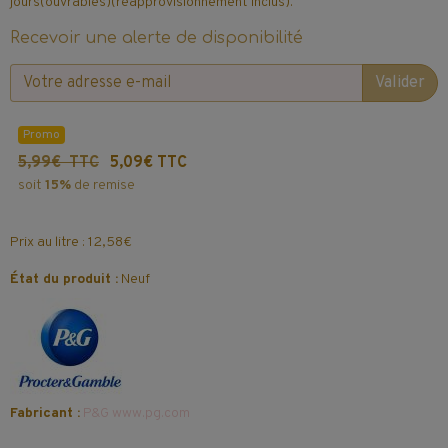
jours(ouvrables)(réapprovisionnement inclus).
Recevoir une alerte de disponibilité
Valider
Promo
5,99€ TTC
5,09€ TTC
soit
15%
de remise
Prix au litre : 12,58€
État du produit :
Neuf
Fabricant :
P&G www.pg.com