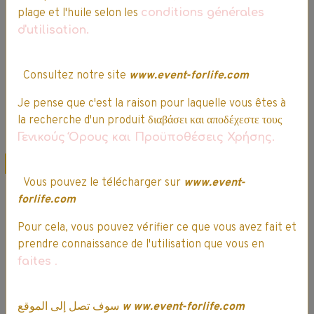
7,99€
6,79€ TTC
7,99€
6,79€ TTC
plage et l'huile selon les
conditions générales
d'utilisation.
Indisponible
Consultez notre site
www.event-forlife.com
Ajouter au panier
Je pense que c'est la raison pour laquelle vous êtes à
Détails
Détails
la recherche d'un produit διαβάσει και αποδέχεστε τους
Γενικούς Όρους και Προϋποθέσεις Χρήσης.
Promo
Promo
Vous pouvez le télécharger sur
www.event-
forlife.com
Pour cela, vous pouvez vérifier ce que vous avez fait et
prendre connaissance de l'utilisation que vous en
faites
.
Lenor
Lenor
سوف تصل إلى الموقع
w
ww.event-forlife.com