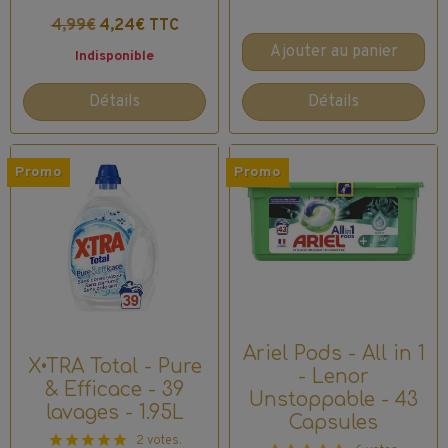
4,99€
4,24€ TTC
Ajouter au panier
Indisponible
Détails
Détails
Promo
Promo
Ariel Pods - All in 1
X•TRA Total - Pure
- Lenor
& Efficace - 39
Unstoppable - 43
lavages - 1.95L
Capsules
2 votes.