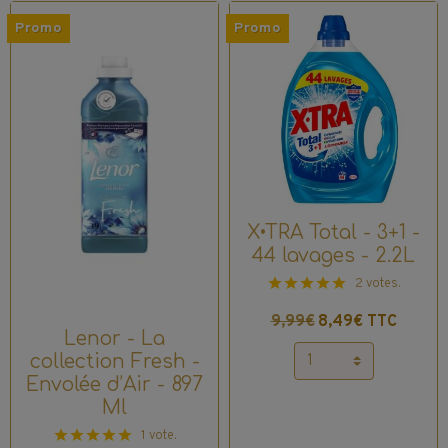
Promo
Promo
X•TRA Total - 3+1 -
44 lavages - 2.2L
2 votes.
9,99€
8,49€ TTC
Lenor - La
collection Fresh -
Envolée d’Air - 897
Ml
1 vote.