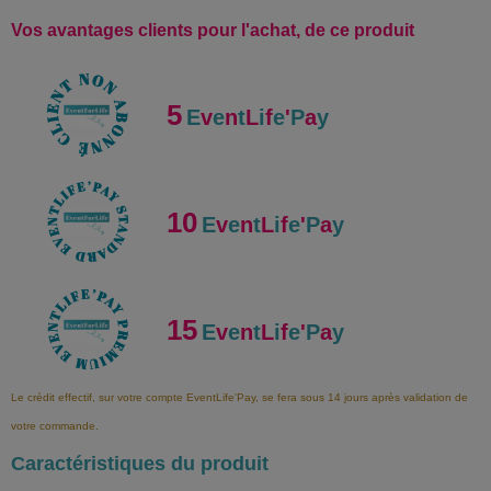
Vos avantages clients pour l'achat, de ce produit
5
E
v
e
n
t
L
i
f
e
'
P
a
y
10
E
v
e
n
t
L
i
f
e
'
P
a
y
15
E
v
e
n
t
L
i
f
e
'
P
a
y
Le crédit effectif, sur votre compte EventLife'Pay, se fera sous 14 jours après validation de
votre commande.
Caractéristiques du produit