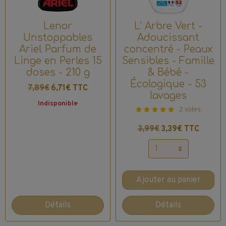
Lenor
L’ Arbre Vert -
Unstoppables
Adoucissant
Ariel Parfum de
concentré - Peaux
Linge en Perles 15
Sensibles - Famille
doses - 210 g
& Bébé -
Écologique - 53
7,89€
6,71€ TTC
lavages
Indisponible
2 votes.
3,99€
3,39€ TTC
Ajouter au panier
Détails
Détails