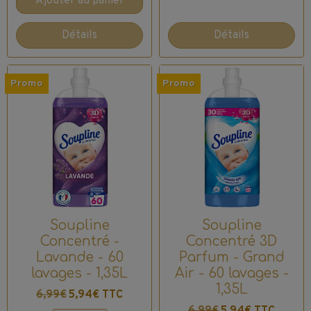
Ajouter au panier
Détails
Détails
Promo
Promo
Soupline
Soupline
Concentré -
Concentré 3D
Lavande - 60
Parfum - Grand
lavages - 1,35L
Air - 60 lavages -
1,35L
6,99€
5,94€ TTC
6,99€
5,94€ TTC