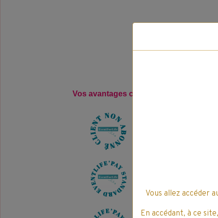
Vos avantages clients pour l'achat, de 
4
E
v
e
n
t
L
i
f
e
'
P
a
y
8
E
v
e
n
t
L
i
f
e
'
P
a
y
Vous allez accéder a
En accédant, à ce site