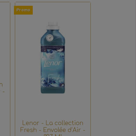
Promo
n
 -
Lenor - La collection
Fresh - Envolée d’Air -