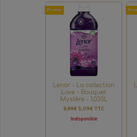
Promo
Pro
Lenor - La collection
Love - Bouquet
Mystère - 1,035L
5,09€ TTC
5,99€
Indisponible