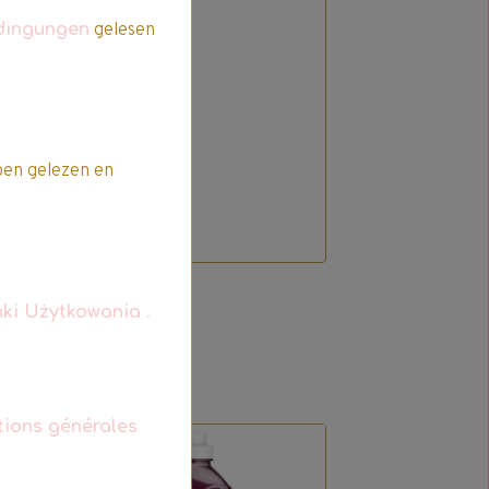
dingungen
gelesen
t
en gelezen en
ki Użytkowania
.
tions générales
Promo