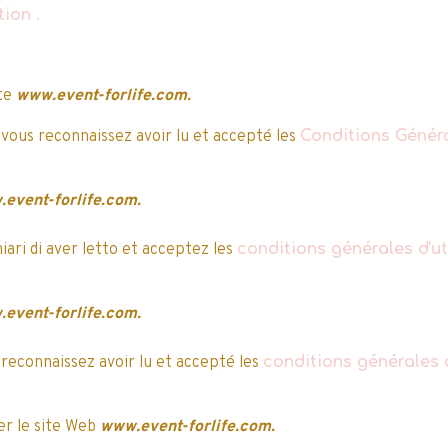
ation
.
a
y
4 jours après validation de
ite
www.event-forlife.com.
 vous reconnaissez avoir lu et accepté les
Conditions Généra
event-forlife.com.
hiari di aver letto et acceptez les
conditions générales d'uti
event-forlife.com.
 reconnaissez avoir lu et accepté les
conditions générales d
r le site Web
www.event-forlife.com.