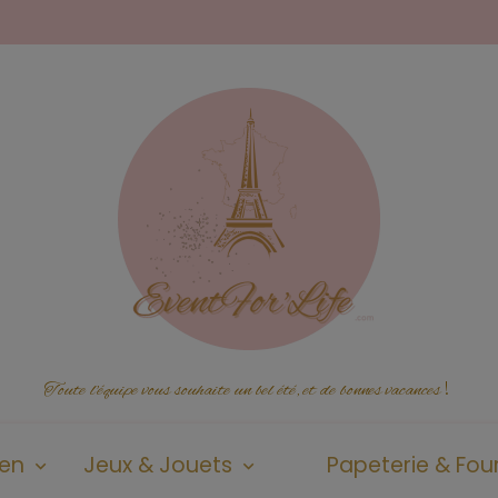
Toute l'équipe vous souhaite un bel été, et de bonnes vacances
!
ien
Jeux & Jouets
Papeterie & Four