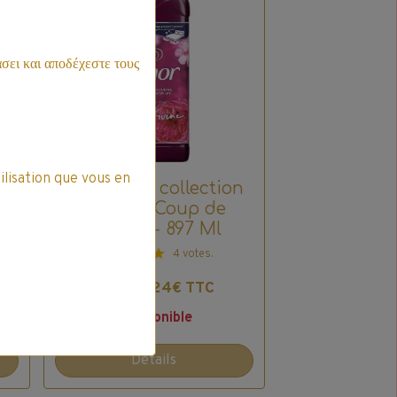
σει και αποδέχεστε τους
ilisation que vous en
n
Lenor - La collection
Divine - Coup de
Foudre - 897 Ml
4 votes.
4,24€ TTC
4,99€
Indisponible
Détails