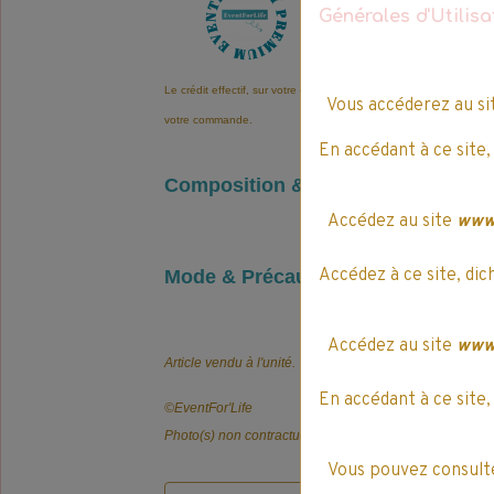
12
Générales d'Utilis
E
v
e
n
t
L
i
f
e
'
P
Le crédit effectif, sur votre compte EventLife'Pay, se fera sous 1
Vous accéderez au s
votre commande.
En accédant à ce site,
Composition & Infos légales
Accédez au site
www.
Accédez à ce site, dic
Mode & Précautions d’emploi
Accédez au site
www.
Article vendu à l'unité.
En accédant à ce site,
©️EventFor'Life
Photo(s) non contractuelle(s).
Vous pouvez consulte