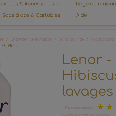
ssures & Accessoires
Linge de maiso
Sacs à dos & Cartables
Aide
ien
Entretien de la maison
Soins du linge
Adoucissants
 - 0.987 L
Lenor -
Hibiscu
lavages 
L’avis des clients :
ou poser une question sur ce produit)