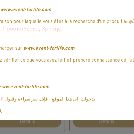
www.event-forlife.com
raison pour laquelle vous êtes à la recherche d'un produit διαβά
αι Προϋποθέσεις Χρήσης.
harger sur
www.event-forlife.com
 vérifier ce que vous avez fait et prendre connaissance de l'ut
Lenor - La collection
Lenor - La collectio
uxe - Souffle Précieux
Divine - Coup de
- 897 Ml
Foudre - 1,764L
6,79€ TTC
2 votes.
7,99€
w
ww.event-forlife.com
Indisponible
4,24€ TTC
4,99€
ال
بدخولك إلى هذا الموقع ، فإنك تقر بقراءة وقبول
.
Indisponible
0.
Détails
Détails