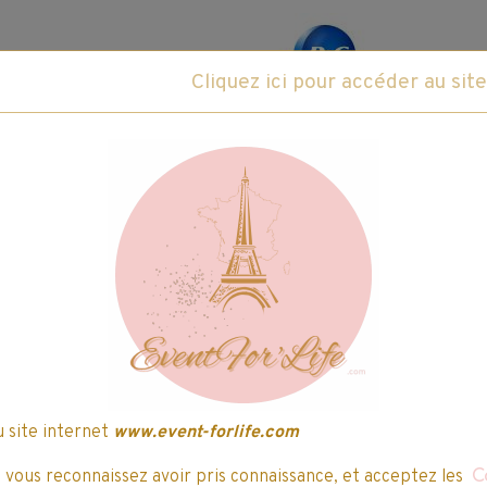
Fabricant :
P&G www.pg.com
Caractéristiques du produit
ce produit
Réveillez la déesse qui sommeille en
Pivoine et Hibiscus, vous vous sentez
Contenance :
0.987L(47 lavages)
u site internet
www.event-forlife.com
, vous reconnaissez avoir pris connaissance, et acceptez les
C