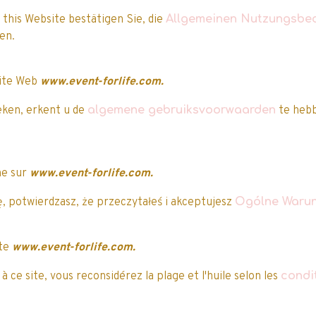
 this Website bestätigen Sie, die
Allgemeinen Nutzungsbe
aben.
site Web
www.event-forlife.com.
Nos clients ont attribué une note à ce produi
eken, erkent u de
algemene gebruiksvoorwaarden
te hebb
5/5
ne sur
www.event-forlife.com.
Attribuez-lui une note
, potwierdzasz, że przeczytałeś i akceptujesz
Ogólne Warun
Vous avez acheté
cet article ?
uvent vous intéresser…
ite
www.event-forlife.com.
 ce site, vous reconsidérez la plage et l'huile selon les
condi
mo
Promo