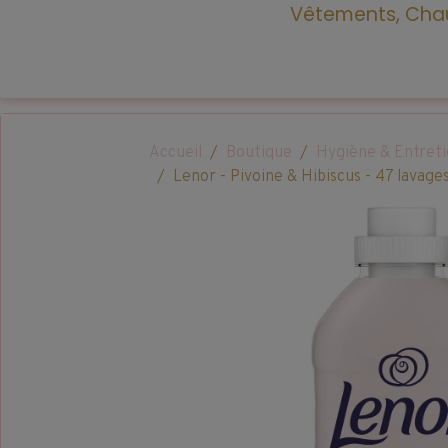
Vêtements, Chau
Accueil
Boutique
Hygiène & Entret
Lenor - Pivoine & Hibiscus - 47 lavages