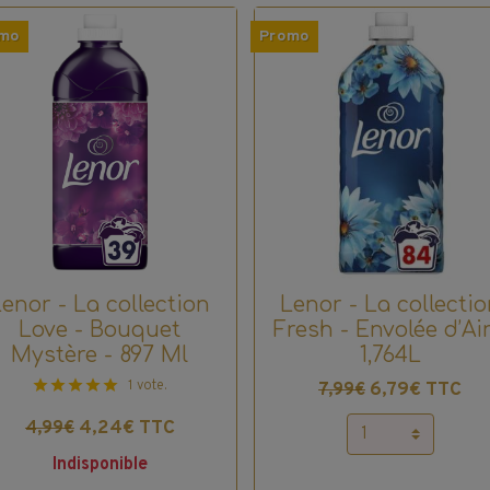
mo
Promo
Lenor - La collection
Lenor - La collectio
Love - Bouquet
Fresh - Envolée d’Air
Mystère - 897 Ml
1,764L
1 vote.
6,79€ TTC
7,99€
4,24€ TTC
4,99€
Indisponible