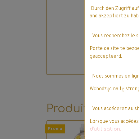
Durch den Zugriff auf
and akzeptiert zu h
Vous recherchez le 
Porte ce site te bezo
geaccepteerd.
Nous sommes en lig
Wchodząc na tę stronę
Produits qui pe
Vous accéderez au s
Lorsque vous accédez à
d'utilisation.
Promo
Pro