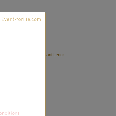
Cliquez ici pour accéder au site Event-forlife.com
 vous. Grâce à l’adoucissant Lenor
 bien dans...
+ d’infos
onditions