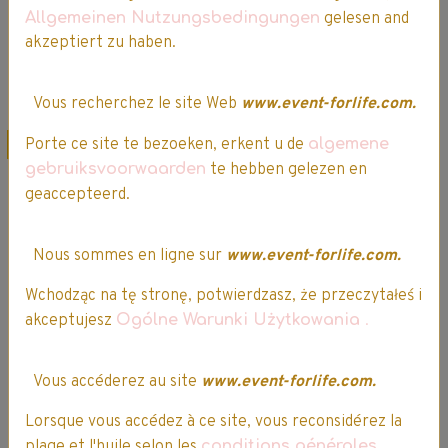
Allgemeinen Nutzungsbedingungen
gelesen and
Ajouter au panier
akzeptiert zu haben.
Détails
Détails
Vous recherchez le site Web
www.event-forlife.com.
Porte ce site te bezoeken, erkent u de
algemene
Promo
Promo
gebruiksvoorwaarden
te hebben gelezen en
geaccepteerd.
Nous sommes en ligne sur
www.event-forlife.com.
Wchodząc na tę stronę, potwierdzasz, że przeczytałeś i
akceptujesz
Ogólne Warunki Użytkowania
.
L’ Oréal - Elsève -
L’ Oréal - Elsève -
Après-
Shampooing Color
Vous accéderez au site
www.event-forlife.com.
Shampooing
- Vive - Violet -
Dream Long -
200mL
Lorsque vous accédez à ce site, vous reconsidérez la
200mL
plage et l'huile selon les
conditions générales
1 vote.