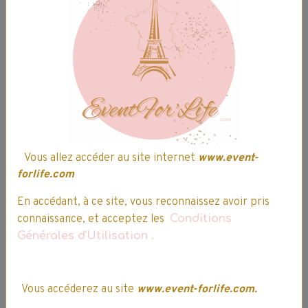
L’ Oréal - Elsève -
L’ Oréal - Elsève -
Hyaluron Repulp -
Shampooing Color
Shampooing Ré-
- Vive - 500mL
Hydratant - 72H -
1 vote.
Vous allez accéder au site internet
www.event-
250mL
forlife.com
6,49€
5,52€ TTC
3,39€
2,88€ TTC
Indisponible
En accédant, à ce site, vous reconnaissez avoir pris
connaissance, et acceptez les
Conditions
Générales d'Utilisation
.
Ajouter au panier
Vous accéderez au site
www.event-forlife.com.
Détails
Détails