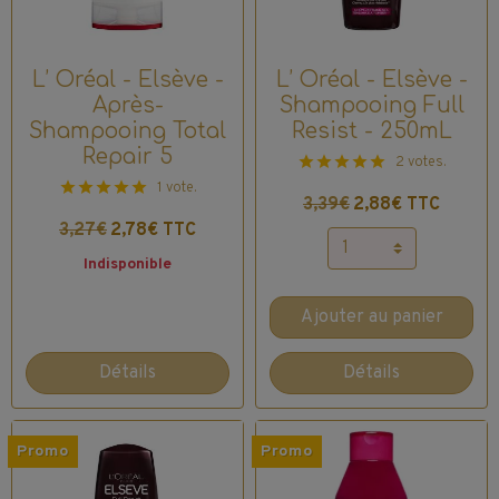
L’ Oréal - Elsève -
L’ Oréal - Elsève -
Après-
Shampooing Full
Shampooing Total
Resist - 250mL
Repair 5
2 votes.
1 vote.
3,39€
2,88€ TTC
3,27€
2,78€ TTC
Indisponible
Ajouter au panier
Détails
Détails
Promo
Promo