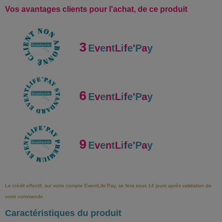
Vos avantages clients pour l'achat, de ce produit
3
E
v
e
n
t
L
i
f
e
'
P
a
y
6
E
v
e
n
t
L
i
f
e
'
P
a
y
9
E
v
e
n
t
L
i
f
e
'
P
a
y
Le crédit effectif, sur votre compte EventLife'Pay, se fera sous 14 jours après validation de
votre commande.
Caractéristiques du produit