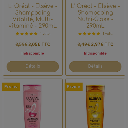
L’ Oréal - Elsève -
L’ Oréal - Elsève -
Shampooing
Shampooing
Vitalité, Multi-
Nutri-Gloss -
vitaminé - 290mL
290mL
1 vote.
1 vote.
3,59€
3,05€ TTC
3,49€
2,97€ TTC
Indisponible
Indisponible
Détails
Détails
Promo
Promo