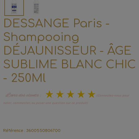
DESSANGE Paris -
Shampooing
DÉJAUNISSEUR - ÂGE
SUBLIME BLANC CHIC
- 250Ml
L’avis des clients :
(Connectez-vous pour
noter, commenter, ou poser une question sur ce produit)
Référence : 3600550806700