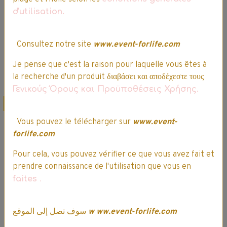
3 votes.
d'utilisation.
2,39€
2,03€ TTC
3,99€
3,39€ TTC
Indisponible
Consultez notre site
www.event-forlife.com
Indisponible
Je pense que c'est la raison pour laquelle vous êtes à
Détails
Détails
la recherche d'un produit διαβάσει και αποδέχεστε τους
Γενικούς Όρους και Προϋποθέσεις Χρήσης.
Promo
Promo
Vous pouvez le télécharger sur
www.event-
forlife.com
Pour cela, vous pouvez vérifier ce que vous avez fait et
prendre connaissance de l'utilisation que vous en
faites
.
L’ Oréal - Elsève -
L’ Oréal - Elsève -
سوف تصل إلى الموقع
w
ww.event-forlife.com
Shampooing
Total Repair 5 -