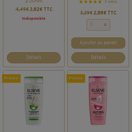
250Ml
3 votes.
4,49€
3,82€ TTC
3,39€
2,88€ TTC
Indisponible
Ajouter au panier
Détails
Détails
Promo
Promo