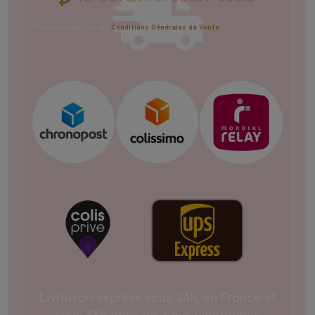
**voir conditions, sur les
Conditions Générales de Vente
Livraison express sous 24h, en France et