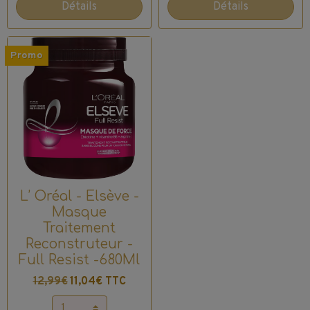
Détails
Détails
Promo
L’ Oréal - Elsève -
Masque
Traitement
Reconstruteur -
Full Resist -680Ml
12,99€
11,04€ TTC