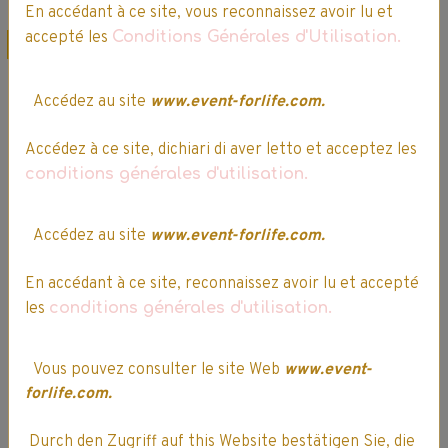
En accédant à ce site, vous reconnaissez avoir lu et
accepté les
Conditions Générales d'Utilisation.
Promo
Promo
Accédez au site
www.event-forlife.com.
Accédez à ce site, dichiari di aver letto et acceptez les
conditions générales d'utilisation.
L’ Oréal - Elsève -
Accédez au site
www.event-forlife.com.
L’ Oréal - Elsève -
Shampooing Huile
Après-
extraordinaire -
En accédant à ce site, reconnaissez avoir lu et accepté
Shampooing
250mL
les
conditions générales d'utilisation.
Color-Vive - 300mL
2 votes.
1 vote.
Vous pouvez consulter le site Web
www.event-
3,39€
2,88€ TTC
3,99€
3,39€ TTC
forlife.com.
Indisponible
Durch den Zugriff auf this Website bestätigen Sie, die