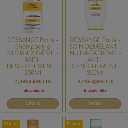
DESSANGE Paris -
DESSANGE Paris -
Shampooing
SOIN DÉMÊLANT -
NUTRI-EXTRÊME -
NUTRI-EXTRÊME -
ANTI-
ANTI-
DESSÈCHEMENT -
DESSÈCHEMENT -
250Ml
200Ml
4,49€
3,82€ TTC
4,49€
3,82€ TTC
Indisponible
Indisponible
Détails
Détails
Promo
Promo