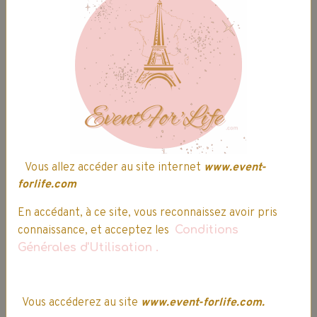
situés dans le nord de la France.
Expédition, Livraison & Retour
Expédition
Ultra rapide :
Vous allez accéder au site internet
www.event-
commande expédiée sous 24h
forlife.com
Frais de port offert dès 60.00€
En accédant, à ce site, vous reconnaissez avoir pris
d'achat(s)*
connaissance, et acceptez les
Conditions
Générales d'Utilisation
.
Vous accéderez au site
www.event-forlife.com.