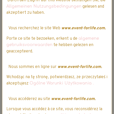
Durch den Zugriff auf this Website bestätigen Sie, die
sous 48h dans les pays limitrophes
Allgemeinen Nutzungsbedingungen
gelesen and
akzeptiert zu haben.
Vous recherchez le site Web
www.event-forlife.com.
Votre avis est important !
Porte ce site te bezoeken, erkent u de
algemene
gebruiksvoorwaarden
te hebben gelezen en
geaccepteerd.
Nous sommes en ligne sur
www.event-forlife.com.
Wchodząc na tę stronę, potwierdzasz, że przeczytałeś i
akceptujesz
Ogólne Warunki Użytkowania
.
Vous avez passé commande sur notre site ?
Partagez votre expérience client, afin de nous
Vous accéderez au site
www.event-forlife.com.
permettre d' améliorer notre qualité de service.
Parce que votre satisfaction est notre priorité...
Lorsque vous accédez à ce site, vous reconsidérez la