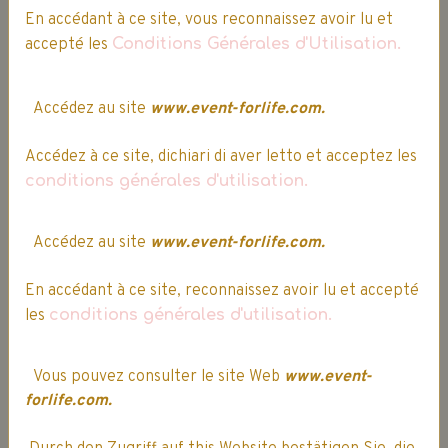
RETOUR GRATUIT SOUS 14 JOURS**
En accédant à ce site, vous reconnaissez avoir lu et
accepté les
Conditions Générales d'Utilisation.
**voir conditions, sur les
Conditions Générales de Vente
Accédez au site
www.event-forlife.com.
Accédez à ce site, dichiari di aver letto et acceptez les
conditions générales d'utilisation.
Accédez au site
www.event-forlife.com.
En accédant à ce site, reconnaissez avoir lu et accepté
les
conditions générales d'utilisation.
Vous pouvez consulter le site Web
www.event-
forlife.com.
Livraison express sous 24h, en France et