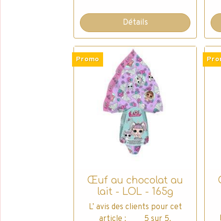
Détails
Promo
Pro
Œuf au chocolat au
lait - LOL - 165g
L’ avis des clients pour cet
article : 5 sur 5.