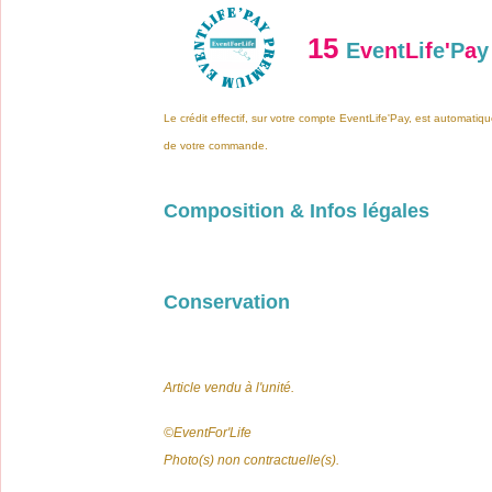
15
E
v
e
n
t
L
i
f
e
'
P
a
y
Le crédit effectif, sur votre compte EventLife'Pay, est automatiqu
de votre commande.
Composition & Infos légales
Conservation
Article vendu à l'unité.
©️EventFor'Life
Photo(s) non contractuelle(s).