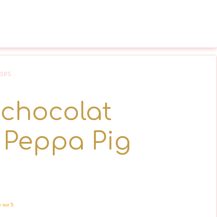
ises
chocolat
- Peppa Pig
5 sur 5.