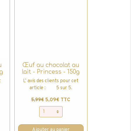
u
Œuf au chocolat au
g
lait - Princess - 150g
t
L’ avis des clients pour cet
article : 5 sur 5.
5,09€ TTC
5,99€
Ajouter au panier