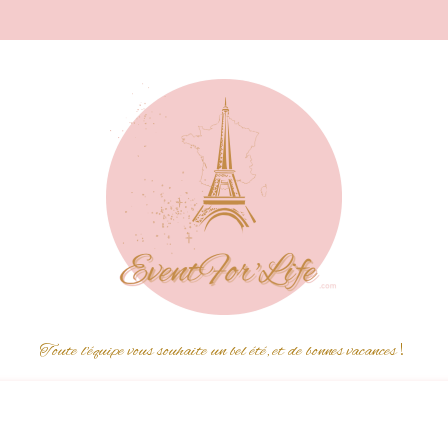
Toute l'équipe vous souhaite un bel été, et de bonnes vacances
!