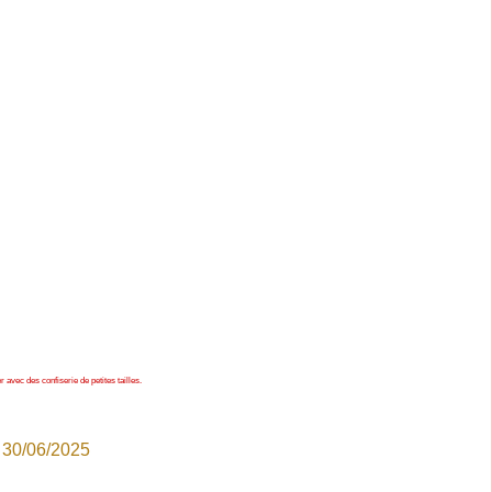
 avec des confiserie de petites tailles.
:
30/06/2025