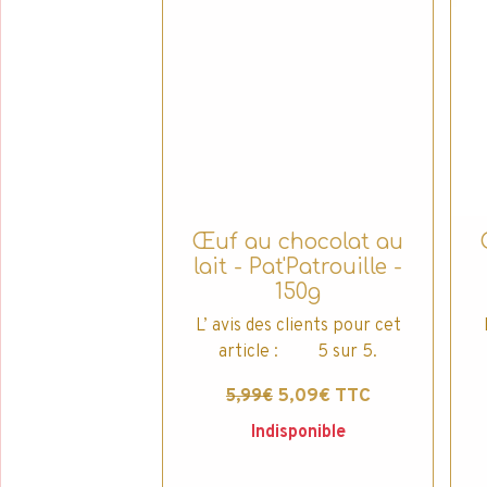
Œuf au chocolat au
lait - Pat'Patrouille -
150g
L’ avis des clients pour cet
article : 5 sur 5.
5,09€ TTC
5,99€
Indisponible