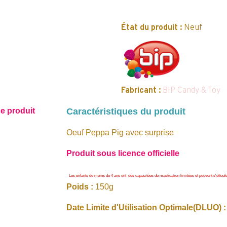
État du produit :
Neuf
Fabricant :
BIP Candy & Toy
ce produit
Caractéristiques du produit
Oeuf Peppa Pig avec surprise
Produit sous licence officielle
Les enfants de moins de 4 ans ont des capacitées de mastication limitées et peuvent s'éttoufer
Poids :
150g
Date Limite d'Utilisation Optimale(DLUO) 