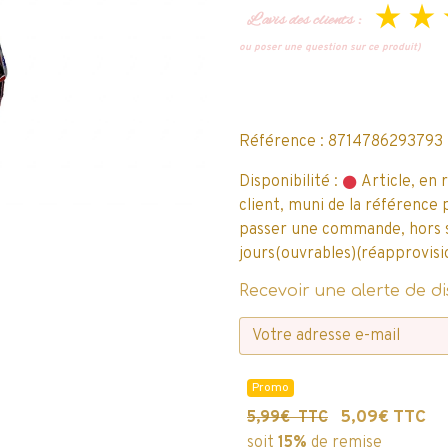
L’avis des clients :
ou poser une question sur ce produit)
Référence : 8714786293793
Disponibilité :
Article, en 
client, muni de la référence 
passer une commande, hors sto
jours(ouvrables)(réapprovisi
Recevoir une alerte de di
Promo
5,09€ TTC
5,99€ TTC
soit
15%
de remise