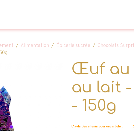
ssement
Alimentation
Épicerie sucrée
Chocolats Surpr
150g
Œuf au 
au lait 
- 150g
L’ avis des clients pour cet article :