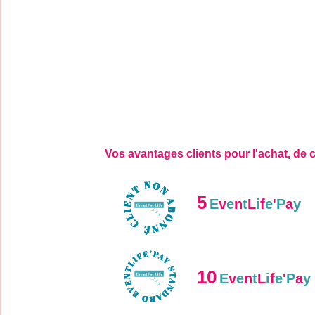
Vos avantages clients pour l'achat, de 
5
E
v
e
n
t
L
i
f
e
'
P
a
y
10
E
v
e
n
t
L
i
f
e
'
P
a
y