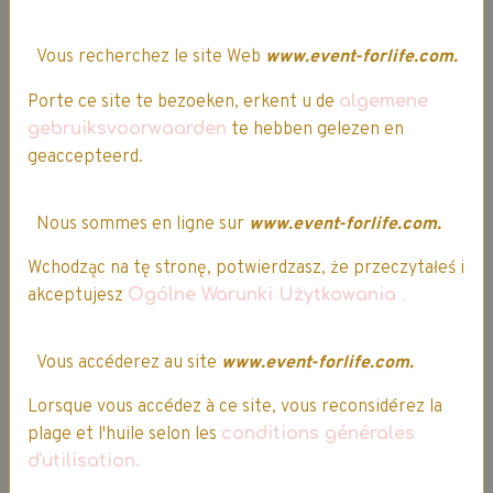
Votre avis est important !
Vous recherchez le site Web
www.event-forlife.com.
Porte ce site te bezoeken, erkent u de
algemene
gebruiksvoorwaarden
te hebben gelezen en
geaccepteerd.
Nous sommes en ligne sur
www.event-forlife.com.
Vous avez passé commande sur notre site ?
Wchodząc na tę stronę, potwierdzasz, że przeczytałeś i
Partagez votre expérience client, afin de nous
akceptujesz
Ogólne Warunki Użytkowania
.
permettre d' améliorer notre qualité de service.
Parce que votre satisfaction est notre priorité...
Vous accéderez au site
www.event-forlife.com.
Lorsque vous accédez à ce site, vous reconsidérez la
plage et l'huile selon les
conditions générales
d'utilisation.