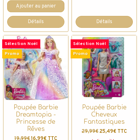
Ajouter au panier
Détails
Détails
Sélection Noël
Sélection Noël
Promo
Promo
Poupée Barbie
Poupée Barbie
Dreamtopia -
Cheveux
Princesse de
Fantastiques
Rêves
29,99€
25,49€ TTC
19,99€
16,99€ TTC