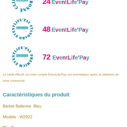
24
E
v
e
n
t
L
i
f
e
'
P
a
y
48
E
v
e
n
t
L
i
f
e
'
P
a
y
72
E
v
e
n
t
L
i
f
e
'
P
a
y
Le crédit effectif, sur votre compte EventLife'Pay, est automatique après, la validation de
votre commande.
Caractéristiques du produit
Barbie Ballerine Bleu
Modèle : W2922