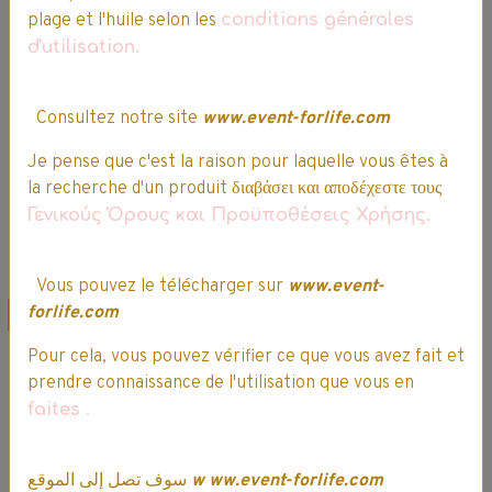
d'étoiles II - Disney
29,99€
25,49€ TTC
plage et l'huile selon les
conditions générales
Princess
d'utilisation.
19,99€
16,99€ TTC
Consultez notre site
www.event-forlife.com
Je pense que c'est la raison pour laquelle vous êtes à
Ajouter au panier
Ajouter au panier
la recherche d'un produit διαβάσει και αποδέχεστε τους
Γενικούς Όρους και Προϋποθέσεις Χρήσης.
Détails
Détails
Vous pouvez le télécharger sur
www.event-
forlife.com
Promo
Offre spéciale
Promo
Pour cela, vous pouvez vérifier ce que vous avez fait et
prendre connaissance de l'utilisation que vous en
faites
.
سوف تصل إلى الموقع
w
ww.event-forlife.com