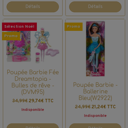
Détails
Détails
Sélection Noël
Promo
Promo
Poupée Barbie Fée
Dreamtopia -
Poupée Barbie -
Bulles de rêve -
Ballerine
(DVM95)
Bleu(W2922)
34,99€
29,74€ TTC
24,99€
21,24€ TTC
Indisponible
Indisponible