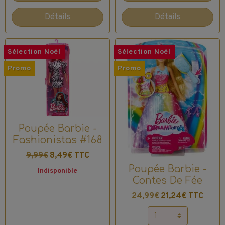
Détails
Détails
Sélection Noël
Sélection Noël
Promo
Promo
Poupée Barbie -
Fashionistas #168
9,99€
8,49€ TTC
Poupée Barbie -
Indisponible
Contes De Fée
24,99€
21,24€ TTC