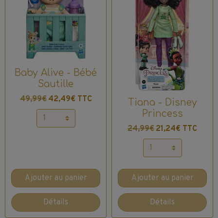
Baby Alive - Bébé
Sautille
49,99€
42,49€ TTC
Tiana - Disney
Princess
24,99€
21,24€ TTC
Ajouter au panier
Ajouter au panier
Détails
Détails