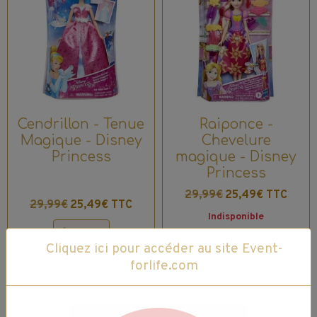
Cendrillon - Tenue
Raiponce -
Magique - Disney
Chevelure
Princess
magique - Disney
Princess
29,99€
25,49€ TTC
29,99€
25,49€ TTC
Indisponible
Cliquez ici pour accéder au site Event-
forlife.com
Ajouter au panier
Détails
Détails