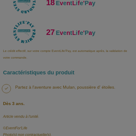
18
E
v
e
n
t
L
i
f
e
'
P
a
y
27
E
v
e
n
t
L
i
f
e
'
P
a
y
Le crédit effectif, sur votre compte EventLife'Pay, est automatique après, la validation de
votre commande.
Caractéristiques du produit
Partez à l'aventure avec Mulan, poussière d' étoiles.
Dès 3 ans.
Article vendu à l'unité.
©️EventFor'Life
Photo(s) non contractuelle(s).