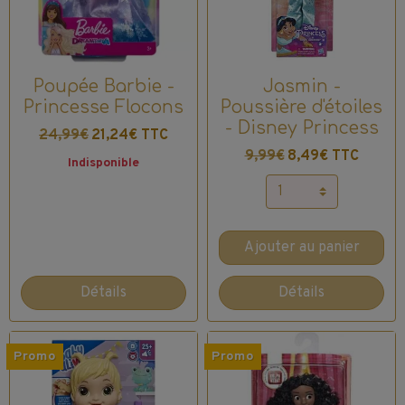
Poupée Barbie -
Jasmin -
Princesse Flocons
Poussière d'étoiles
- Disney Princess
24,99€
21,24€ TTC
9,99€
8,49€ TTC
Indisponible
Ajouter au panier
Détails
Détails
Promo
Promo