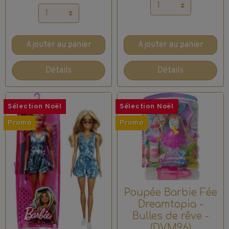
Ajouter au panier
Ajouter au panier
Détails
Détails
Sélection Noël
Sélection Noël
Promo
Promo
Poupée Barbie Fée
Dreamtopia -
Bulles de rêve -
(DVM96)