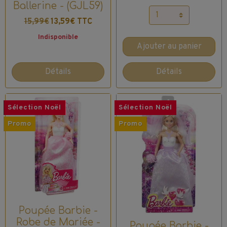
Ballerine - (GJL59)
15,99€
13,59€ TTC
Indisponible
Ajouter au panier
Détails
Détails
Sélection Noël
Sélection Noël
Promo
Promo
Poupée Barbie -
Robe de Mariée -
Poupée Barbie -