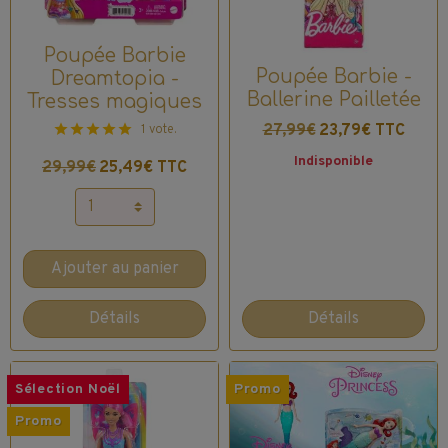
Poupée Barbie
Poupée Barbie -
Dreamtopia -
Ballerine Pailletée
Tresses magiques
27,99€
23,79€ TTC
1 vote.
Indisponible
29,99€
25,49€ TTC
Ajouter au panier
Détails
Détails
Sélection Noël
Promo
Promo