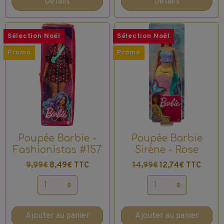
Détails
Détails
Sélection Noël
Sélection Noël
Promo
Promo
Poupée Barbie -
Poupée Barbie
Fashionistas #157
Sirène - Rose
9,99€
8,49€ TTC
14,99€
12,74€ TTC
Ajouter au panier
Ajouter au panier