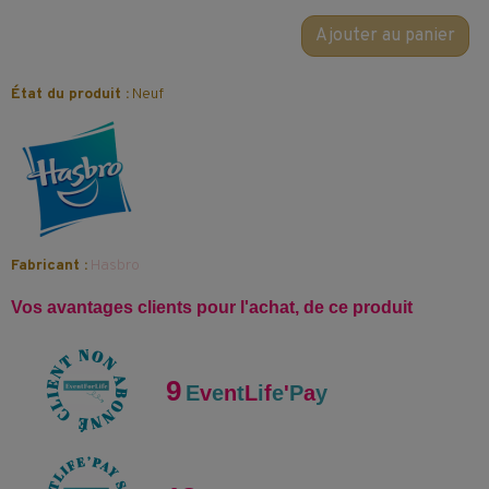
Ajouter au panier
État du produit :
Neuf
Fabricant :
Hasbro
Vos avantages clients pour l'achat, de ce produit
9
E
v
e
n
t
L
i
f
e
'
P
a
y