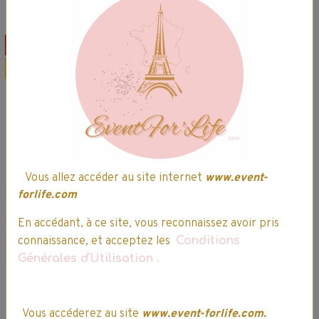
Offre spéciale
Promo
Promo
Vous allez accéder au site internet
www.event-
Belle - Poussière
Anna - Disney
forlife.com
d'étoiles - Disney
Frozen - Edition
Princess
spéciale
En accédant, à ce site, vous reconnaissez avoir pris
connaissance, et acceptez les
Conditions
9,99€
8,49€ TTC
14,99€
12,74€ TTC
Générales d'Utilisation
.
Vous accéderez au site
www.event-forlife.com.
Ajouter au panier
Ajouter au panier