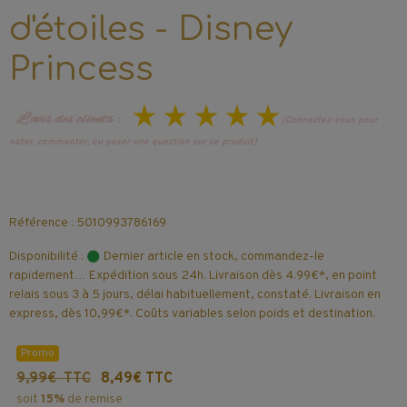
d'étoiles - Disney
Princess
L’avis des clients :
(Connectez-vous pour
noter, commenter, ou poser une question sur ce produit)
Référence : 5010993786169
Disponibilité :
Dernier article en stock, commandez-le
rapidement… Expédition sous 24h. Livraison dès 4.99€*, en point
relais sous 3 à 5 jours, délai habituellement, constaté. Livraison en
express, dès 10,99€*. Coûts variables selon poids et destination.
Promo
9,99€ TTC
8,49€ TTC
soit
15%
de remise