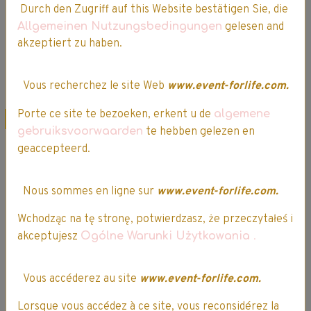
Durch den Zugriff auf this Website bestätigen Sie, die
Allgemeinen Nutzungsbedingungen
gelesen and
Ajouter au panier
Ajouter au panier
akzeptiert zu haben.
Détails
Détails
Vous recherchez le site Web
www.event-forlife.com.
Porte ce site te bezoeken, erkent u de
algemene
Promo
Promo
gebruiksvoorwaarden
te hebben gelezen en
geaccepteerd.
Nous sommes en ligne sur
www.event-forlife.com.
Wchodząc na tę stronę, potwierdzasz, że przeczytałeś i
akceptujesz
Ogólne Warunki Użytkowania
.
Aurore - Ballerine
Vous accéderez au site
www.event-forlife.com.
- Disney Princess
-CGF32
Ariel - Poussière
Lorsque vous accédez à ce site, vous reconsidérez la