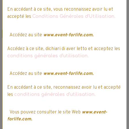
En accédant à ce site, vous reconnaissez avoir lu et
Détails
Détails
accepté les
Conditions Générales d'Utilisation.
Promo
Offre spéciale
Accédez au site
www.event-forlife.com.
Promo
Accédez à ce site, dichiari di aver letto et acceptez les
conditions générales d'utilisation.
Accédez au site
www.event-forlife.com.
En accédant à ce site, reconnaissez avoir lu et accepté
Aurore - Poussière
Elsa - Disney
les
conditions générales d'utilisation.
d'étoiles II - Disney
Frozen
Princess
12,99€
11,04€ TTC
Vous pouvez consulter le site Web
www.event-
19,99€
16,99€ TTC
forlife.com.