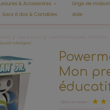
ssures & Accessoires
Linge de maiso
Sacs à dos & Cartables
Aide
ssement
Jeux & Jouets
Jouets électroniques, interactifs
catif intelligent
Powerma
Mon pre
éducatif
L’avis des clients :
ou poser une question sur ce produit)