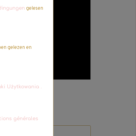
dingungen
gelesen
en gelezen en
ki Użytkowania
.
tions générales