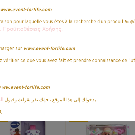
www.event-forlife.com
raison pour laquelle vous êtes à la recherche d'un produit διαβά
αι Προϋποθέσεις Χρήσης.
Nos clients ont attribué une note à ce produi
harger sur
www.event-forlife.com
5/5
 vérifier ce que vous avez fait et prendre connaissance de l'ut
Attribuez-lui une note
Vous avez acheté
cet article ?
w
ww.event-forlife.com
uvent vous intéresser…
ال
بدخولك إلى هذا الموقع ، فإنك تقر بقراءة وقبول
.
0.
mo
Promo