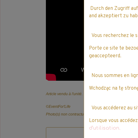
Durch den Zugriff auf
and akzeptiert zu h
Vous recherchez le 
Porte ce site te bezo
geaccepteerd.
Nous sommes en lig
Wchodząc na tę stronę
Article vendu à l'unité.
©️EventFor'Life
Vous accéderez au s
Photo(s) non contractuelle(s).
Lorsque vous accédez à
d'utilisation.