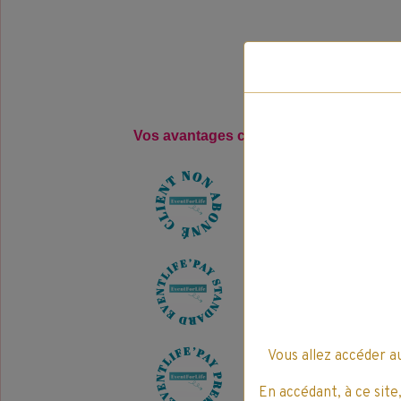
Vos avantages clients pour l'achat, de 
39
E
v
e
n
t
L
i
f
e
'
P
a
y
78
E
v
e
n
t
L
i
f
e
'
P
a
y
Vous allez accéder a
117
E
v
e
n
t
L
i
f
e
'
P
a
En accédant, à ce site