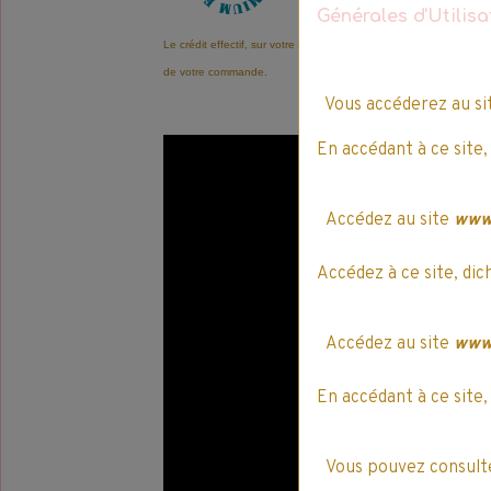
Générales d'Utilis
Le crédit effectif, sur votre compte EventLife'Pay, est automatiqu
de votre commande.
Vous accéderez au s
En accédant à ce site,
Accédez au site
www.
Accédez à ce site, dic
Accédez au site
www.
En accédant à ce site,
Vous pouvez consulte