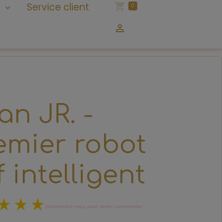
n
Service client
0
n JR. -
mier robot
 intelligent
(Connectez-vous pour noter, commenter,