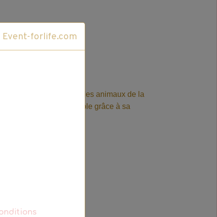
Cliquez ici pour accéder au site Event-forlife.com
ligent ! Il connait tous les animaux de la
nce artificielle ! Contrôlable grâce à sa
outes les directions.
non incluses).
4 cm
onditions