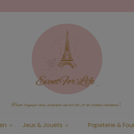
Toute l'équipe vous souhaite un bel été, et de bonnes vacances
!
ien
Jeux & Jouets
Papeterie & Four