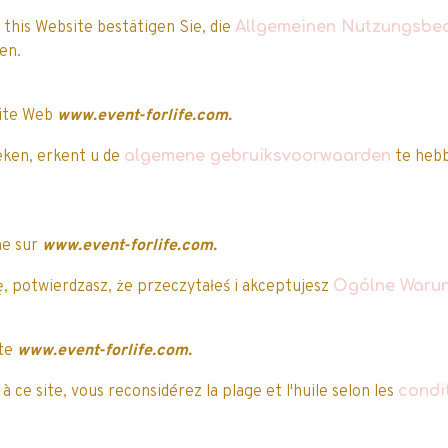
 this Website bestätigen Sie, die
Allgemeinen Nutzungsbe
aben.
site Web
www.event-forlife.com.
eken, erkent u de
algemene gebruiksvoorwaarden
te hebb
ne sur
www.event-forlife.com.
, potwierdzasz, że przeczytałeś i akceptujesz
Ogólne Warun
ite
www.event-forlife.com.
 ce site, vous reconsidérez la plage et l'huile selon les
condi