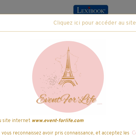
Fabricant :
Lexibook
ce produit
Caractéristiques du produit
POWERMAN® JR., mon 1er robot éducatif intel
planète et peut les deviner avec son intellige
télécommande qui permet de le diriger dans t
Fonctionne avec 5 piles LR6 AA 1,5V (
Hauteur approximative : 15,7 x 9,2 x 2
Dès 3 ans.
u site internet
www.event-forlife.com
y
, vous reconnaissez avoir pris connaissance, et acceptez les
C