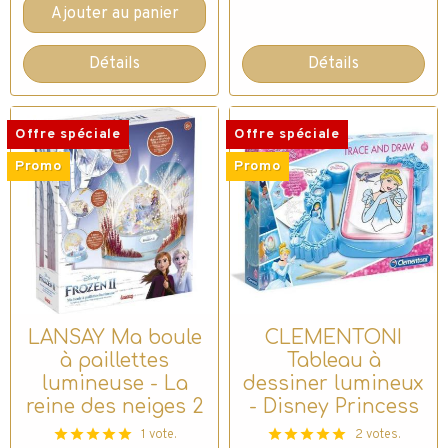
Ajouter au panier
Détails
Détails
Offre spéciale
Offre spéciale
Promo
Promo
LANSAY Ma boule
CLEMENTONI
à paillettes
Tableau à
lumineuse - La
dessiner lumineux
reine des neiges 2
- Disney Princess
1 vote.
2 votes.