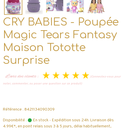
CRY BABIES - Poupée
Magic Tears Fantasy
Maison Tototte
Surprise
L’avis des clients :
(Connectez-vous pour
noter, commenter, ou poser une question sur ce produit)
Référence : 8421134090309
Disponibilité :
En stock - Expédition sous 24h. Livraison dès
4.99€*, en point relais sous 3 à 5 jours, délai habituellement,