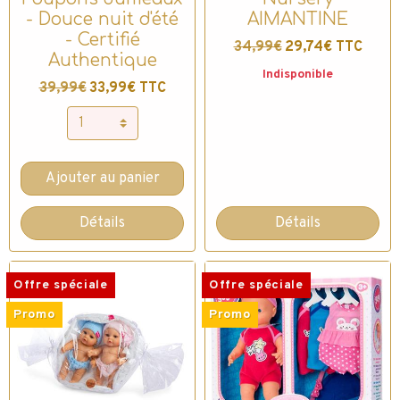
- Douce nuit d'été
AIMANTINE
- Certifié
34,99€
29,74€ TTC
Authentique
Indisponible
39,99€
33,99€ TTC
Ajouter au panier
Détails
Détails
Offre spéciale
Offre spéciale
Promo
Promo