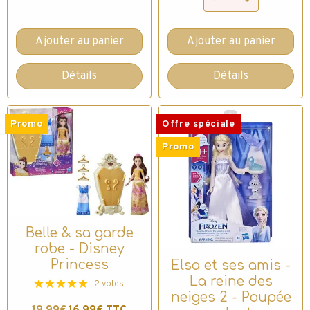
Ajouter au panier
Ajouter au panier
Détails
Détails
Promo
Offre spéciale
Promo
Belle & sa garde
robe - Disney
Princess
Elsa et ses amis -
La reine des
2 votes.
neiges 2 - Poupée