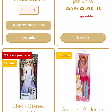
19,99€
16,99€ TTC
parlante
25,99€
22,09€ TTC
Indisponible
Ajouter au panier
Détails
Détails
Offre spéciale
Promo
Promo
Elsa - Disney
Aurore - Ballerine