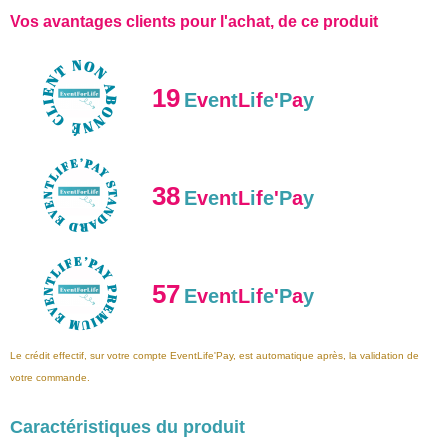
Vos avantages clients pour l'achat, de ce produit
19
E
v
e
n
t
L
i
f
e
'
P
a
y
38
E
v
e
n
t
L
i
f
e
'
P
a
y
57
E
v
e
n
t
L
i
f
e
'
P
a
y
Le crédit effectif, sur votre compte EventLife'Pay, est automatique après, la validation de
votre commande.
Caractéristiques du produit