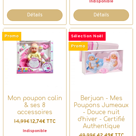
Indisponible
Détails
Détails
Promo
Sélection Noël
Promo
Mon poupon calin
Berjuan - Mes
& ses 8
Poupons Jumeaux
accessoires
- Douce nuit
d'hiver - Certifié
14,99€
12,74€ TTC
Authentique
Indisponible
49,99€
42,49€ TTC